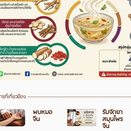
รที่เกี่ยวข้อง
พบหมอ
รับจัดยา
จีน
สมุนไพร
จีน