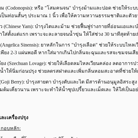
เซียม (Codonopsis): หรือ "โสมคนจน" บำรุงม้ามและปอด ช่วยให้ระ
ัดเป็นท่อนสั้นๆ ประมาณ 1 นิ้ว เพื่อให้ความหวานธรรมชาติและตัวย
ซัว (Chinese Yam): บำรุงไตและม้าม ช่วยฟื้นฟูร่างกายที่อ่อนแอและบ
ย่าใส่ตั้งแต่แรก เพราะจะละลายจนน้ำขุ่น ให้ใส่ช่วง 30 นาทีสุดท้าย
ุย (Angelica Sinensis): ยาหลักในการ "บำรุงเลือด" ช่วยให้ระบบไหลเว
ส่เพียง 2-3 แผ่นพอดี หากใส่มากเกินไปกลิ่นจะฉุนและรสจะขมจนเสี
กียง (Szechuan Lovage): ช่วยให้เลือดลมไหลเวียนคล่อง ลดอาการ
ช่น้ำให้นิ่มก่อนปรุง ช่วยลดรสฝาดและเพิ่มกลิ่นหอมสะอาดที่ช่วยใ
ี้ (Goji Berry): บำรุงสายตา บำรุงตับและไต มีสารต้านอนุมูลอิสระสูง
้ามต้มเคี่ยวนาน เพราะจะทำให้น้ำซุปเปรี้ยวและเม็ดเละ ให้ใส่เป็นอย
และเครื่องปรุง
ะกอบหลัก: