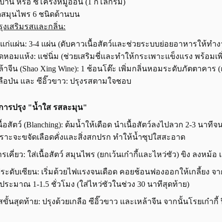
่บ้าน หรือ ซี่โครงหมูอ่อน (1 กิโลกรัม)
ดสมุนไพร 6 ชนิดด้านบน
ปรุงเสริมรสและกลิ่น:
งแก่แผ่น: 3-4 แผ่น (ดับคาวเนื้อสัตว์และช่วยระบบย่อยอาหารให้ทำงา
็ดหอมแห้ง: แช่นิ่ม (ช่วยเสริมชี่และทำให้กระเพาะแข็งแรง พร้อมเ
ล้าจีน (Shao Xing Wine): 1 ช้อนโต๊ะ เพิ่มกลิ่นหอมระดับภัตตาคาร (ถ
ลือป่น และ ซีอิ๊วขาว: ปรุงรสตามใจชอบ
การปรุง "น้ำใส รสละมุน"
นื้อสัตว์ (Blanching): ต้มน้ำให้เดือด นำเนื้อสัตว์ลงไปลวก 2-3 นาท
ราะจะขจัดเลือดคั่งและสิ่งสกปรก ทำให้น้ำซุปใสสะอาด
การเคี่ยว: ใส่เนื้อสัตว์ สมุนไพร (ยกเว้นเก๋ากี้และไหว่ซัว) ขิง ลงหม้อ
ฟระดับเซียน: เริ่มด้วยไฟแรงจนเดือด คอยช้อนฟองออกให้เกลี้ยง จาก
ยวประมาณ 1-1.5 ชั่วโมง (ใส่ไหว่ซัวในช่วง 30 นาทีสุดท้าย)
สขั้นสุดท้าย: ปรุงด้วยเกลือ ซีอิ๊วขาว และเหล้าจีน จากนั้นโรยเก๋ากี้ 