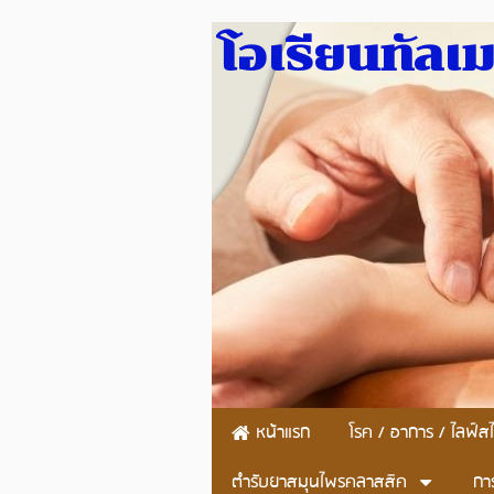
โอเรียนทัลเ
หน้าแรก
โรค / อาการ / ไลฟ์สไ
ตำรับยาสมุนไพรคลาสสิค
กา