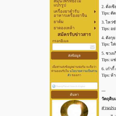
สมุนไพรที่ยังไม่
แปรรูป
2. ตั่ง
เครื่องยาตำรับ
Tips: ต
อาหารเครื่องยาจีน
ยาต้ม
3. ไหว่
ยาดองเหล้า
Tips: อ
สมัครรับข่าวสาร
4. ตังก
กรอกอีเมล
Tips: ใ
5. ชวงเ
Tips: แ
เมื่อท่านส่งข้อมูลผ่านฟอร์ม จะถือว่า
6. เก๋าก
ท่านยอมรับใน
นโยบายความเป็นส่วน
Tips: ห
ตัว
ของเรา
---
วัตถุดิบ
ส่วนปร