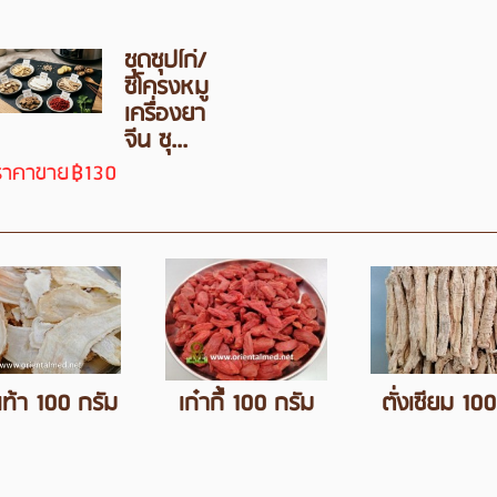
ชุดซุปไก่/
ซี่โครงหมู
เครื่องยา
จีน ซุ...
ราคาขาย
฿130
เท้า 100 กรัม
เก๋ากี้ื 100 กรัม
ตั่งเซียม 10