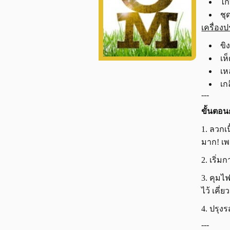
ไก
ชุ
เครื่อง
ขิ
เห
เห
เก
---
ขั้นตอน
1. ลวกเ
มาก! เพ
2. เริ่ม
3. คุมไ
ไว้ เคี่
4. ปรุงร
---