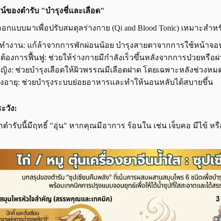
์ของตำรับ "บำรุงชี่และเลือด"
้ออกแบบมาเพื่อปรับสมดุลร่างกาย (Qi and Blood Tonic) เหมาะสำหร
ยทำงาน: แก้ล้าจากการพักผ่อนน้อย บำรุงสายตาจากการใช้หน้าจ
้ที่ต้องการฟื้นฟู: ช่วยให้ร่างกายมีกำลังเร็วขึ้นหลังจากการป่วยหรือผ่
้หญิง: ช่วยบำรุงเลือดให้ผิวพรรณมีเลือดฝาด โดยเฉพาะหลังช่วงห
้สูงอายุ: ช่วยบำรุงระบบย่อยอาหารและทำให้นอนหลับได้สบายขึ้น
ะวัง:
ากตำรับนี้มีฤทธิ์ "อุ่น" หากคุณมีอาการ ร้อนใน เช่น เจ็บคอ มีไข