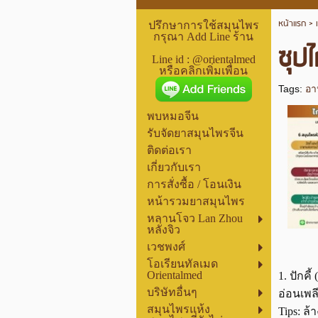
หน้าแรก
>
ปรึกษาการใช้สมุนไพร
กรุณา Add Line ร้าน
ซุปไ
Line id : @orientalmed
หรือคลิกเพิ่มเพื่อน
Tags:
อา
พบหมอจีน
รับจัดยาสมุนไพรจีน
ติดต่อเรา
เกี่ยวกับเรา
การสั่งซื้อ / โอนเงิน
หน้ารวมยาสมุนไพร
หลานโจว Lan Zhou
หลั่งจิว
เวชพงศ์
โอเรียนทัลเมด
Orientalmed
1. ปักคี
บริษัทอื่นๆ
อ่อนเพล
สมุนไพรแห้ง
Tips: ล