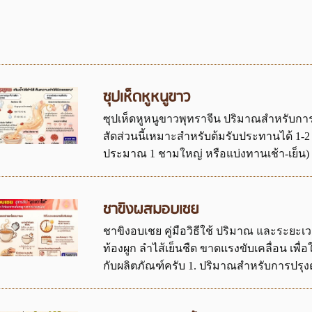
ซุปเห็ดหูหนูขาว
ซุปเห็ดหูหนูขาวพุทราจีน ปริมาณสำหรับการปรุ
สัดส่วนนี้เหมาะสำหรับต้มรับประทานได้ 1-2 อ
ประมาณ 1 ชามใหญ่ หรือแบ่งทานเช้า-เย็น) .
ชาขิงผสมอบเชย
ชาขิงอบเชย คู่มือวิธีใช้ ปริมาณ และระยะเ
ท้องผูก ลำไส้เย็นชืด ขาดแรงขับเคลื่อน เพื่
กับผลิตภัณฑ์ครับ 1. ปริมาณสำหรับการปรุงต