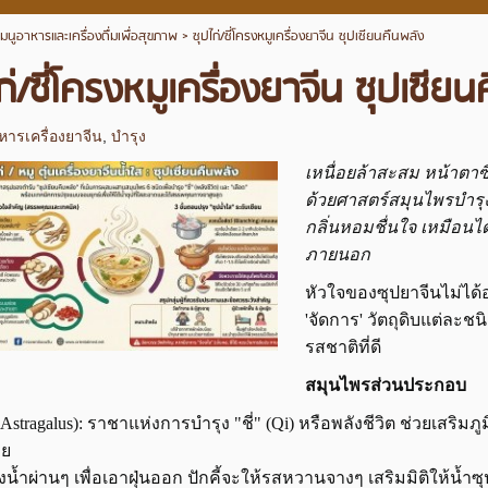
เมนูอาหารและเครื่องดื่มเพื่อสุขภาพ
>
ซุปไก่/ซี่โครงหมูเครื่องยาจีน ซุปเซียนคืนพลัง
ก่/ซี่โครงหมูเครื่องยาจีน ซุปเซีย
หารเครื่องยาจีน
,
บำรุง
เหนื่อยล้าสะสม หน้าตาซีด
ด้วยศาสตร์สมุนไพรบำรุง
กลิ่นหอมชื่นใจ เหมือนไ
ภายนอก
หัวใจของซุปยาจีนไม่ได้อยู่
'จัดการ' วัตถุดิบแต่ละช
รสชาติที่ดี
สมุนไพรส่วนประกอบ
้ (Astragalus): ราชาแห่งการบำรุง "ชี่" (Qi) หรือพลังชีวิต ช่วยเสริมภ
ีย
้างน้ำผ่านๆ เพื่อเอาฝุ่นออก ปักคี้จะให้รสหวานจางๆ เสริมมิติให้น้