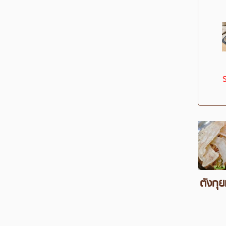
ตังกุย