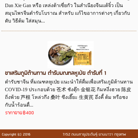
Dan Xie Gan หรือ เหล่งต้าเซี่ยกัว ในสำเนียงจีนแต้จิ๋ว เป็น
สมุนไพรจีนตำรับโบราณ สำหรับ แก้ไขอาการต่างๆ เกี่ยวกับ
ตับ วิธีต้ม ใส่สมุน...
ชาเสริมภูมิต้านทาน ตำรับมณฑลหูเป่ย ตำรับที่ 1
ตำรับชาจีน ที่มณฑลหูเป่ย แนะนำให้ดื่มเพื่อเสริมภูมิต้านทาน
COVID-19 ประกอบด้วย 苍术 ชังตุ๊ก 金银花 กิมหงึ่งฮวย 陈皮
ถิ่งพ้วย 芦根 โหล่วกึง 桑叶 ซึงเฮี๊ยะ 生黄芪 อึ่งคี้ ต้ม หรือชง
กับน้ำร้อนดื่...
ราคาขาย
฿400
Copyright (c) 2016
7/52 ถนนสาธุประดิษฐ์ ยานนาวา กรุงเทพ