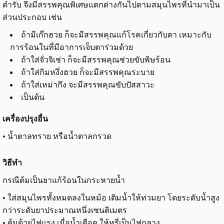
ตำรับ จึงมีสรรพคุณพิเศษแตกต่างกันไปตามสมุนไพรที่นำมาเป็น
ส่วนประกอบ เช่น
ถ้ามีเก๊กฮวย ก็จะมีสรรพคุณแก้โรคเกี่ยวกับตา เหมาะกับ
การร้อนในที่มีอาการเจ็บตาร่วมด้วย
ถ้าใส่จั่วจิเช่า ก็จะมีสรรพคุณช่วยขับพิษร้อน
ถ้าใส่กิมหงึ่งฮวย ก็จะมีสรรพคุณระบาย
ถ้าใส่เหม่ากึง จะมีสรรพคุณขับปัสสาวะ
เป็นต้น
เครื่องปรุงอื่น
• น้ำตาลทราย หรือน้ำตาลกรวด
วิธีทำ
กรณีต้มเป็นยาแก้ร้อนในกระหายน้ำ
• ใส่สมุนไพรทั้งหมดลงในหม้อ เติมน้ำให้ท่วมยา โดยระดับน้ำสูง
กว่าระดับยาประมาณหนึ่งเซนติเมตร
• ต้มด้วยไฟแรง เมื่อน้ำเดือด ให้หรี่เป็นไฟกลาง