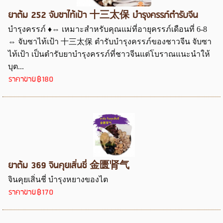
ยาต้ม 252 จับซาไท้เป้า 十三太保 บำรุงครรภ์ตำรับจีน
บำรุงครรภ์ ♦⇔ เหมาะสำหรับคุณแม่ที่อายุครรภ์เดือนที่ 6-8
⇔ จับซาไท้เป้า 十三太保 ตำรับบำรุงครรภ์ของชาวจีน จับซา
ไท้เป้า เป็นตำรับยาบำรุงครรภ์ที่ชาวจีนแต่โบราณแนะนำให้
บุต...
ราคาขาย
฿180
ยาต้ม 369 จินคุยเสิ่นชี่ 金匮肾气
จินคุยเสิ่นชี่ บำรุงหยางของไต
ราคาขาย
฿170