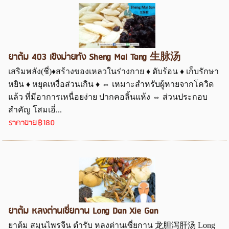
ยาต้ม 403 เซิงม่ายทัง Sheng Mai Tang 生脉汤
เสริมพลัง(ชี่)♦สร้างของเหลวในร่างกาย ♦ ดับร้อน ♦ เก็บรักษา
หยิน ♦ หยุดเหงื่อส่วนเกิน ♦ ⇔ เหมาะสำหรับผู้หายจากโควิด
แล้ว ที่มีอาการเหนื่อยง่าย ปากคอลิ้นแห้ง ⇔ ส่วนประกอบ
สำคัญ โสมเอี่...
ราคาขาย
฿180
ยาต้ม หลงต่านเซี่ยกาน Long Dan Xie Gan
ยาต้ม สมุนไพรจีน ตำรับ หลงต่านเซี่ยกาน 龙胆泻肝汤 Long