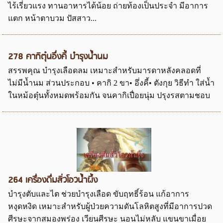
ไร้เรี่ยวแรง ทานอาหารได้น้อย ถ่ายท้องเป็นประจำ มีอาการ
แตก หน้าตาบวม ปัสสาว...
278 คากิตุ๋นอึ่งคี้ บำรุงน้ำนม
สรรพคุณ บำรุงเลือดลม เหมาะสำหรับมารดาหลังคลอดที่
ไม่มีน้ำนม ส่วนประกอบ • คากิ 2 ขา• อึ่งคี้• ตังกุย วิธีทำ ใส่น้ำ
ในหม้อตุ๋นทั้งหมดพร้อมกัน จนคากิเปื่อยนุ่ม ปรุงรสตามชอบ
264 เครื่องดื่มสิ่วโอวน้ำผึ้ง
บำรุงตับและไต ช่วยบำรุงเลือด ขับฤทธิ์ร้อน แก้อาการ
หงุดหงิด เหมาะสำหรับผู้ป่วยความดันโลหิตสูงที่มีอาการปวด
ศีรษะจากสมองพร่อง เวียนศีรษะ นอนไม่หลับ แขนขาเมื่อย