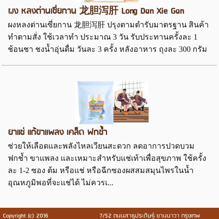
ผง หลงต่านเซี่ยกาน 龙胆泻肝 Long Dan Xie Gan
ผงหลงต่านเซี่ยกาน 龙胆泻肝 ปรุงตามตำรับมาตรฐาน สินค้า
ทำตามสั่ง ใช้เวลาทำ ประมาณ 3 วัน รับประทานครั้งละ 1
ช้อนชา ชงน้ำอุ่นดื่ม วันละ 3 ครั้ง หลังอาหาร ถุงละ 300 กรัม
ยาแช่ แก้ขาแพลง เคล็ด ฟกช้ำ
ช่วยให้เลือดและพลังไหลเวียนสะดวก ลดอาการปวดบวม
ฟกช้ำ ขาแพลง และเหมาะสำหรับแช่เท้าเพื่อสุขภาพ ใช้ครั้ง
ละ 1-2 ซอง ต้ม หรือแช่ หรือฉีกซองผสสมสมุนไพรในน้ำ
อุณหภูมิพอที่จะแช่ได้ ไม่ควรเ...
Copyright (c) 2016
7/52 ถนนสาธุประดิษฐ์ ยานนาวา กรุงเทพ