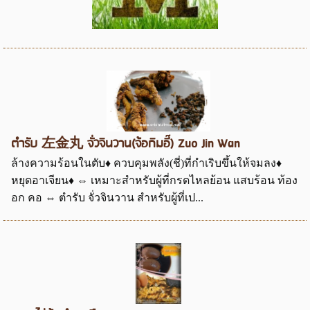
ตำรับ 左金丸 จั่วจินวาน(จ้อกิมอี๊) Zuo Jin Wan
ล้างความร้อนในตับ♦ ควบคุมพลัง(ชี่)ที่กำเริบขึ้นให้จมลง♦
หยุดอาเจียน♦ ⇔ เหมาะสำหรับผู้ที่กรดไหลย้อน แสบร้อน ท้อง
อก คอ ⇔ ตำรับ จั่วจินวาน สำหรับผู้ที่เป...