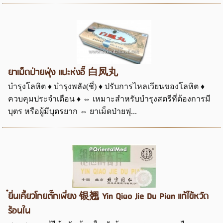
ยาเม็ดป่ายฟุ่ง แปะห่งอี๊ 白凤丸
บำรุงโลหิต ♦ บำรุงพลัง(ชี่) ♦ ปรับการไหลเวียนของโลหิต ♦
ควบคุมประจำเดือน ♦ ⇔ เหมาะสำหรับบำรุงสตรีที่ต้องการมี
บุตร หรือผู้มีบุตรยาก ⇔ ยาเม็ดป่ายฟุ...
๋ยิ่นเคี้ยวโกยตั๊กเพี่ยง 银翘 Yin Qiao Jie Du Pian แก้ไข้หวัด
ร้อนใน