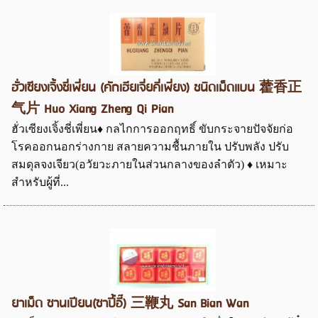
ฮั่วเซียงเจิ้งชี่เพี่ยน (คักเฮียเจี่ยคี่เพี่ยง) ชนิดเม็ดแบน 藿香正
气片 Huo Xiang Zheng Qi Pian
ฮั่วเซียงเจิ้งชี่เพี่ยน♦ กลไกการออกฤทธิ์ ขับกระจายปัจจัยก่อ
โรคออกนอกร่างกาย สลายความชื้นภายใน ปรับพลัง ปรับ
สมดุลจงเจียว(อวัยวะภายในส่วนกลางของลำตัว) ♦ เหมาะ
สำหรับผู้ที่...
ยาเม็ด ซานเปียน(ซาปี้อี๊) 三鞭丸 San Bian Wan