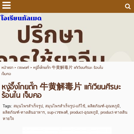
โอเรียนทัลเมด
หน้าแรก
>
เวชพงศ์
>
หงู่อึ๊งโกยตั๊ก 牛黄解毒片 แก้เวียนศีรษะ ร้อนใน
เจ็บคอ
หงู่อึ๊งโกยตั๊ก 牛黄解毒片 แก้เวียนศีรษะ
ร้อนใน เจ็บคอ
Tags:
สมุนไพรสำเร็จรูป
,
สมุนไพรสำเร็จรูป-แก้ไข้
,
ผลิตภัณฑ์-อุณหภูมิ
,
ผลิตภัณฑ์-ทางเดินอาหาร
,
sup-เวชพงศ์
,
product-อุณหภูมิ
,
product-ทางเดิน
หายใจ