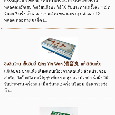
สรรพคุณ แก้ไข้หวัด ร้อนใน ตัวร้อน บรรเทาอาการไอ
หลอดลมอักเสบ วิงเวียนศีรษะ วิธีใช้ รับประทานครั้งละ 4 เม็ด
วันละ 3 ครั้ง เด็กลดลงตามส่วน ขนาดบรรจุ กล่องละ 12
หลอด หลอดละ 8 เม็ด เ...
ชิงอินวาน เช็งอิมอี้ Qing Yin Wan 清音丸 แก้เสียงแห้ง
แก้เจ็บคอ ปากแห้ง เสียงแหบเนื่องจากคอแห้ง ส่วนประกอบ
สำคัญ กังกั๊วะกึง คอจี้诃子 เทียงฮวยหุ้ง ชวงป่วยบ้อ น้ำผึ้ง วิธี
รับประทาน ครั้งละ 1 เม็ด วันละ 2 ครั้ง หรืออม ข้อควรระวัง
ห้า...