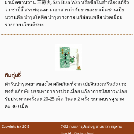
ยาเม็ดซานวาน 三鞭丸 San Bian Wan หรือชื่อในสำเนียงแต้จิ๋ว
ว่า ซาปี่อี๊ สรรพคุณตามเอกสารกำกับยาของยาเม็ดซานเปีย
นวานคือ บำรุงโลหิต บำรุงร่างกาย แก้อ่อนเพลีย ปวดเมื่อย
ร่างกาย เวียนศีรษะ ...
กิมกุ่ยอี๊
ตำรับบำรุงหยางของไต ผลิตภัณฑ์จาก เป่ยจินถงเหรินถัง เวช
พงศ์ แก้กษัย บรรเทาอาการปวดเมื่อย แก้อาการปัสสาวะบ่อย
รับประทานครั้งละ 20-25 เม็ด วันละ 2 ครั้ง ขนาดบรรจุ ขวด
ละ 360 เม็ด
Copyright (c) 2016
7/52 ถนนสาธุประดิษฐ์ ยานนาวา กรุงเทพ
Line id : @orientalmed