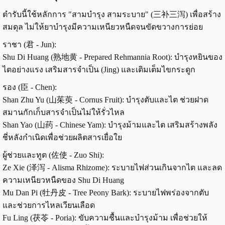
ตำรับนี้ใช้หลักการ "สามบำรุง สามระบาย" (三补三泻) เพื่อสร้าง
สมดุล ไม่ให้ยาบำรุงมีความเหนียวหนืดจนขัดขวางการย่อย
ราชา (君 - Jun):
Shu Di Huang (熟地黄 - Prepared Rehmannia Root): บำรุงหยินของ
ไตอย่างแรง เสริมสารจำเป็น (Jing) และเติมเต็มไขกระดูก
รอง (臣 - Chen):
Shan Zhu Yu (山茱萸 - Cornus Fruit): บำรุงตับและไต ช่วยฝาด
สมานกักเก็บสารจำเป็นไม่ให้รั่วไหล
Shan Yao (山药 - Chinese Yam): บำรุงม้ามและไต เสริมสร้างพลัง
ชี่หลังกำเนิดเพื่อช่วยผลิตสารเยื่อใย
ผู้ช่วยและทูต (佐使 - Zuo Shi):
Ze Xie (泽泻 - Alisma Rhizome): ระบายไฟส่วนเกินจากไต และลด
ความเหนียวหนืดของ Shu Di Huang
Mu Dan Pi (牡丹皮 - Tree Peony Bark): ระบายไฟพร่องจากตับ
และช่วยการไหลเวียนเลือด
Fu Ling (茯苓 - Poria): ขับความชื้นและบำรุงม้าม เพื่อช่วยให้