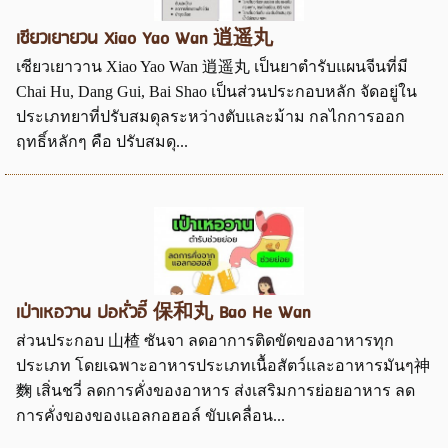
เซียวเยายวน Xiao Yao Wan 逍遥丸
เซียวเยาวาน Xiao Yao Wan 逍遥丸 เป็นยาตำรับแผนจีนที่มี
Chai Hu, Dang Gui, Bai Shao เป็นส่วนประกอบหลัก จัดอยู่ใน
ประเภทยาที่ปรับสมดุลระหว่างตับและม้าม กลไกการออก
ฤทธิ์หลักๆ คือ ปรับสมดุ...
เป่าเหอวาน ปอหั่วอี๊ 保和丸 Bao He Wan
ส่วนประกอบ 山楂 ซันจา ลดอาการติดขัดของอาหารทุก
ประเภท โดยเฉพาะอาหารประเภทเนื้อสัตว์และอาหารมันๆ神
麴 เสิ่นชวี่ ลดการคั่งของอาหาร ส่งเสริมการย่อยอาหาร ลด
การคั่งของของแอลกอฮอล์ ขับเคลื่อน...