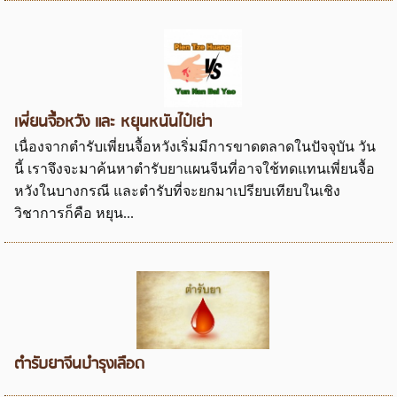
เพี่ยนจื้อหวัง และ หยุนหนันไป๋เย่า
เนื่องจากตำรับเพี่ยนจื้อหวังเริ่มมีการขาดตลาดในปัจจุบัน วัน
นี้ เราจึงจะมาค้นหาตำรับยาแผนจีนที่อาจใช้ทดแทนเพี่ยนจื้อ
หวังในบางกรณี และตำรับที่จะยกมาเปรียบเทียบในเชิง
วิชาการก็คือ หยุน...
ตำรับยาจีนบำรุงเลือด