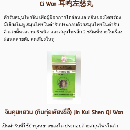
Ci Wan 耳鸣左慈丸
ตำรับสมุนไพรจีน เพื่อผู้มีอาการไตอ่อนแอ หยินของไตพร่อง
มีเสียงในหู สมุนไพรในตำรับประกอบด้วยสมุนไพรในตำรับ
ลิ่วเว่ยตี้หวงวาน 6 ชนิด และสมุนไพรอีก 2 ชนิดที่ช่วยในเรื่อง
ผ่อนคลายตับ ลดเสียงในหู
จินคุยหยวน (กิมกุ่ยเสียงขี่อี๊) Jin Kui Shen Qi Wan
เป็นตำรับที่ใช้บำรุงหยางของไต ประกอบด้วยสมุนไพรในตำ