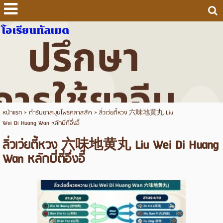
โอเรียนทัลเมด
หน้าแรก
>
ตำรับยาสมุนไพรคลาสสิค
>
ลิ่วเว่ยตี้หวง 六味地黄丸 Liu
Wei Di Huang Wan หลักบี่ตี่อึ่งอี๊
ลิ่วเว่ยตี้หวง 六味地黄丸 Liu Wei Di Huang
Wan หลักบี่ตี่อึ่งอี๊