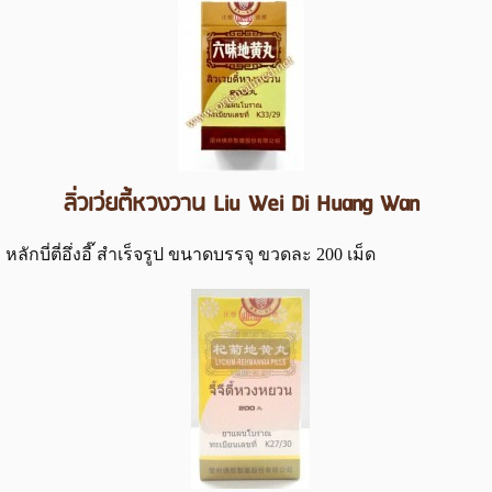
ลิ่วเว่ยตี้หวงวาน Liu Wei Di Huang Wan
หลักบี่ตี่อึ่งอี๊ สำเร็จรูป ขนาดบรรจุ ขวดละ 200 เม็ด