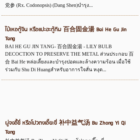
党参 (Rx. Codonopsis) (Dang Shen)บำรุง...
ไป๋เหอกู้จิน หรือแปะฮะกู้กิม 百合固金湯 Bai He Gu Jin
Tang
BAI HE GU JIN TANG- 百合固金湯 - LILY BULB
DECOCTION TO PRESERVE THE METAL ส่วนประกอบ 百
合 Bai He หล่อเลี้ยงและบำรุงปอดและล้างความร้อน เมื่อใช้
ร่วมกับ Shu Di Huangสำหรับอาการใจสั่น หงุด...
ผู่จงอี้ชี่ หรือโปวตงเอี๊ยะขี่ 补中益气汤 Bu Zhong Yi Qi
Tang