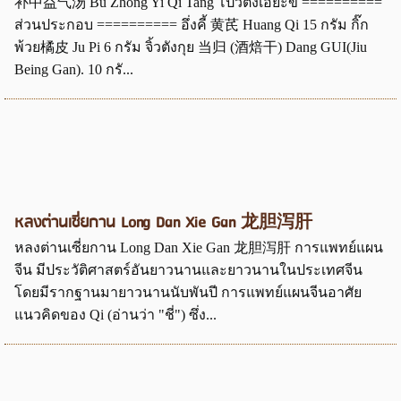
补中益气汤 Bu Zhong Yi Qi Tang โปวตงเอี๊ยะขี่ ==========
ส่วนประกอบ ========== อึ่งคี้ 黄芪 Huang Qi 15 กรัม กิ๊ก
พ้วย橘皮 Ju Pi 6 กรัม จิ้วตังกุย 当归 (酒焙干) Dang GUI(Jiu
Being Gan). 10 กรั...
หลงต่านเซี่ยกาน Long Dan Xie Gan 龙胆泻肝
หลงต่านเซี่ยกาน Long Dan Xie Gan 龙胆泻肝 การแพทย์แผน
จีน มีประวัติศาสตร์อันยาวนานและยาวนานในประเทศจีน
โดยมีรากฐานมายาวนานนับพันปี การแพทย์แผนจีนอาศัย
แนวคิดของ Qi (อ่านว่า "ชี่") ซึ่ง...