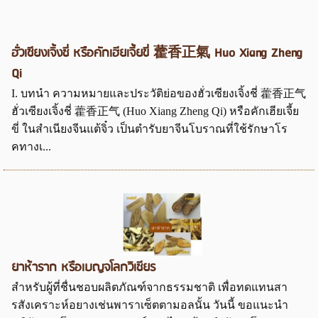
ฮั่วเซียงเจิ้งชี่ หรือคักเฮียเจี้ยขี่ 藿香正氣 Huo Xiang Zheng
Qi
I. บทนำ ความหมายและประวัติย่อของฮั่วเซียงเจิ้งชี่ 藿香正气
ฮั่วเซียงเจิ้งชี่ 藿香正气 (Huo Xiang Zheng Qi) หรือคักเฮียเจี้ย
ขี่ ในสำเนียงจีนแต้จิ๋ว เป็นตำรับยาจีนโบราณที่ใช้รักษาโร
คทางเ...
ยาห้าราก หรือเบญจโลกวิเชียร
สำหรับผู้ที่ชื่นชอบผลิตภัณฑ์จากธรรมชาติ เพื่อทดแทนสา
รสังเคราะห์อยางเช่นพาราเซ็ตตามอลนั้น วันนี้ ขอแนะนำ