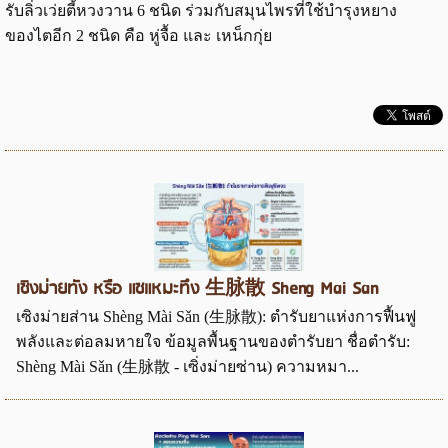
รับลิ่วเว่ยตี้หวงวาน 6 ชนิด ร่วมกับสมุนไพรที่ใช้บำรุงหยาง
ของไตอีก 2 ชนิด คือ หู่จื้อ และ เหน็กกุ่ย
เซิงม่ายทัง หรือ แซแหมะทึง 生脉散 Sheng Mai San
เซิงม่ายส่าน Shèng Mài Sǎn (生脉散): ตำรับยาแห่งการฟื้นฟู
พลังและต่อลมหายใจ ข้อมูลพื้นฐานของตำรับยา ชื่อตำรับ:
Shèng Mài Sǎn (生脉散 - เซิ่งม่ายซ่าน) ความหมา...