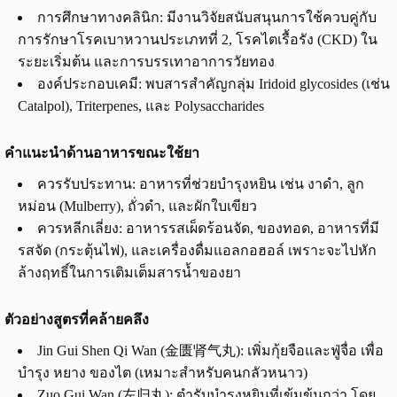
การศึกษาทางคลินิก: มีงานวิจัยสนับสนุนการใช้ควบคู่กับ
การรักษาโรคเบาหวานประเภทที่ 2, โรคไตเรื้อรัง (CKD) ใน
ระยะเริ่มต้น และการบรรเทาอาการวัยทอง
องค์ประกอบเคมี: พบสารสำคัญกลุ่ม Iridoid glycosides (เช่น
Catalpol), Triterpenes, และ Polysaccharides
คำแนะนำด้านอาหารขณะใช้ยา
ควรรับประทาน: อาหารที่ช่วยบำรุงหยิน เช่น งาดำ, ลูก
หม่อน (Mulberry), ถั่วดำ, และผักใบเขียว
ควรหลีกเลี่ยง: อาหารรสเผ็ดร้อนจัด, ของทอด, อาหารที่มี
รสจัด (กระตุ้นไฟ), และเครื่องดื่มแอลกอฮอล์ เพราะจะไปหัก
ล้างฤทธิ์ในการเติมเต็มสารน้ำของยา
ตัวอย่างสูตรที่คล้ายคลึง
Jin Gui Shen Qi Wan (金匮肾气丸): เพิ่มกุ้ยจือและฟู่จื่อ เพื่อ
บำรุง หยาง ของไต (เหมาะสำหรับคนกลัวหนาว)
Zuo Gui Wan (左归丸): ตำรับบำรุงหยินที่เข้มข้นกว่า โดย