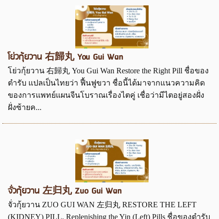
โย่วกุ้ยวาน 右歸丸 You Gui Wan
โย่วกุ้ยวาน 右歸丸 You Gui Wan Restore the Right Pill ชื่อของ
ตำรับ แปลเป็นไทยว่า ฟื้นฟูขวา ชื่อนี้ได้มาจากแนวความคิด
ของการแพทย์แผนจีนโบราณเรื่องไตคู่ เชื่อว่ามีไตอยู่สองฝั่ง
ฝั่งซ้ายค...
จั่วกุ้ยวาน 左归丸 Zuo Gui Wan
จั่วกุ้ยวาน ZUO GUI WAN 左归丸 RESTORE THE LEFT
(KIDNEY) PILL, Replenishing the Yin (Left) Pills ชื่อของตำรับ