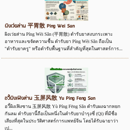
ผิงเว่ยส่าน 平胃散 Ping Wei San
ผิงเว่ยส่าน Píng Wèi Sǎn (平胃散) ตำรับยาสงบกระเพาะ
อาหารและขจัดความชื้น ตำรับยา Píng Wèi Sǎn ถือเป็น
"ตำรับยาครู" หรือตำรับพื้นฐานที่สำคัญที่สุดในศาสตร์การ...
อวี้ผิงเฟิงส่าน 玉屏风散 Yu Ping Feng San
อวี้ผิงเฟิงซาน 玉屏风散 Yù Píng Fēng Sǎn ตำรับผงฉากหยก
กันลม ตำรับยานี้ถือเป็นหนึ่งในตำรับยาบำรุงชี่ (Qi) ที่มีชื่อ
เสียงที่สุดในประวัติศาสตร์การแพทย์จีน โดยได้รับฉายาว่า
เป...