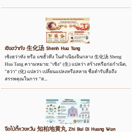
เซิงฮว่าทัง 生化汤 Shenh Hua Tang
เซิงฮว่าทัง หรือ แซฮั้วทึง ในสำเนียงจีนกลาง 生化汤 Sheng
Hua Tang ความหมาย: "เซิง" (生) แปลว่า สร้างหรือก่อกำเนิด,
"ฮว่า" (化) แปลว่า เปลี่ยนแปลงหรือสลาย ชื่อตำรับสื่อถึง
สรรพคุณในการ "ส...
จือไป่ตี้หวงหวัน 知柏地黄丸 Zhi Bai Di Huang Wan