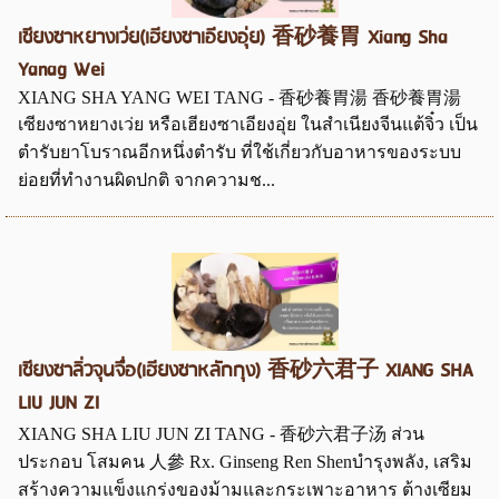
เซียงซาหยางเว่ย(เฮียงซาเอียงอุ่ย) 香砂養胃 Xiang Sha
Yanag Wei
XIANG SHA YANG WEI TANG - 香砂養胃湯 香砂養胃湯
เซียงซาหยางเว่ย หรือเฮียงซาเอียงอุ่ย ในสำเนียงจีนแต้จิ๋ว เป็น
ตำรับยาโบราณอีกหนึ่งตำรับ ที่ใช้เกี่ยวกับอาหารของระบบ
ย่อยที่ทำงานผิดปกติ จากความช...
เซียงซาลิ่วจุนจื่อ(เฮียงซาหลักกุง) 香砂六君子 XIANG SHA
LIU JUN ZI
XIANG SHA LIU JUN ZI TANG - 香砂六君子汤 ส่วน
ประกอบ โสมคน 人參 Rx. Ginseng Ren Shenบำรุงพลัง, เสริม
สร้างความแข็งแกร่งของม้ามและกระเพาะอาหาร ต้างเซียม