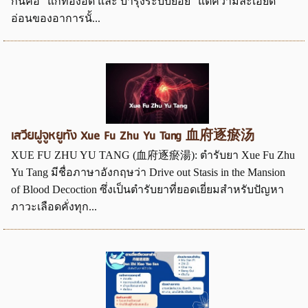
กันคือ "แก้ท้องอืด และ บำรุงระบบย่อย" แต่ความละเอียด
อ่อนของอาการนั้...
เสวียฝูจูหยูทัง Xue Fu Zhu Yu Tang 血府逐瘀汤
XUE FU ZHU YU TANG (血府逐瘀湯): ตำรับยา Xue Fu Zhu
Yu Tang มีชื่อภาษาอังกฤษว่า Drive out Stasis in the Mansion
of Blood Decoction ซึ่งเป็นตำรับยาที่ยอดเยี่ยมสำหรับปัญหา
ภาวะเลือดคั่งทุก...