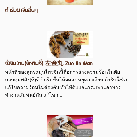
ตำรับยาจีนอื่นๆ
จั่วจินวาน(จ้อกิมอี๊) 左金丸 Zuo Jin Wan
หน้าที่ของสูตรสมุนไพรจีนนี้คือการล้างความร้อนในตับ
ควบคุมพลัง(ชี่)ที่กำเริบขึ้นให้จมลง หยุดอาเจียน ตำรับนี้ช่วย
แก้ไขความร้อนในช่องตับ ทำให้ตับและกระเพาะอาหาร
ทำงานสัมพันธ์กัน แก้ไขก...