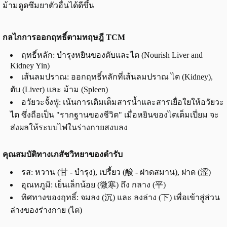
ม้ามดูดซึมยาตัวอื่นได้ดีขึ้น
กลไกการออกฤทธิ์ตามทฤษฎี TCM
ฤทธิ์หลัก: บำรุงหยินของตับและไต (Nourish Liver and
Kidney Yin)
เส้นลมปราณ: ออกฤทธิ์หลักที่เส้นลมปราณ ไต (Kidney),
ตับ (Liver) และ ม้าม (Spleen)
อวัยวะจั้งฟู่: เน้นการเติมเต็มสารน้ำและสารเยื่อใยให้อวัยวะ
ไต ซึ่งถือเป็น "รากฐานของชีวิต" เมื่อหยินของไตเต็มเปี่ยม จะ
ส่งผลให้ระบบไฟในร่างกายสงบลง
คุณสมบัติทางเภสัชวิทยาของตำรับ
รส: หวาน (甘 - บำรุง), เปรี้ยว (酸 - ฝาดสมาน), ฝาด (涩)
อุณหภูมิ: เย็นเล็กน้อย (微寒) ถึง กลาง (平)
ทิศทางของฤทธิ์: จมลง (沉) และ ลงล่าง (下) เพื่อเข้าสู่ส่วน
ล่างของร่างกาย (ไต)