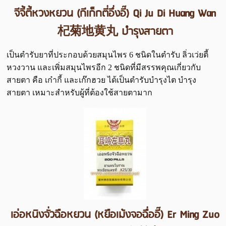
จีจี้ตี้หวงหยวน (กีเก็กตี่อึ่งอี๊) Qi Ju Di Huang Wan
杞菊地黄丸 บำรุงสายตา
เป็นตำรับยาที่ประกอบด้วยสมุนไพร 6 ชนิดในตำรับ ลิ่วเว่ยตี้
หวงวาน และเพิ่มสมุนไพรอีก 2 ชนิดที่มีสรรพคุณเกี่ยวกับ
สายตา คือ เก๋ากี้ และเก๊กฮวย ได้เป็นตำรับบำรุงไต บำรุง
สายตา เหมาะสำหรับผู้ที่ต้องใช้สายตามาก
เอ่อหนิงจั่วฉือหยวน (หยือเม้งจอฉื่ออี๊) Er Ming Zuo