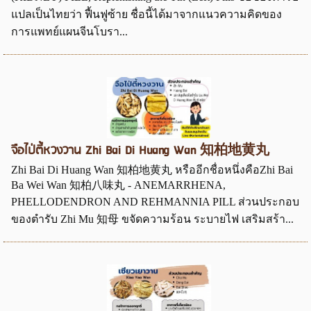
แปลเป็นไทยว่า ฟื้นฟูซ้าย ชื่อนี้ได้มาจากแนวความคิดของ
การแพทย์แผนจีนโบรา...
จือไป่ตี้หวงวาน Zhi Bai Di Huang Wan 知柏地黄丸
Zhi Bai Di Huang Wan 知柏地黄丸 หรืออีกชื่อหนึ่งคือZhi Bai
Ba Wei Wan 知柏八味丸 - ANEMARRHENA,
PHELLODENDRON AND REHMANNIA PILL ส่วนประกอบ
ของตำรับ Zhi Mu 知母 ขจัดความร้อน ระบายไฟ เสริมสร้า...