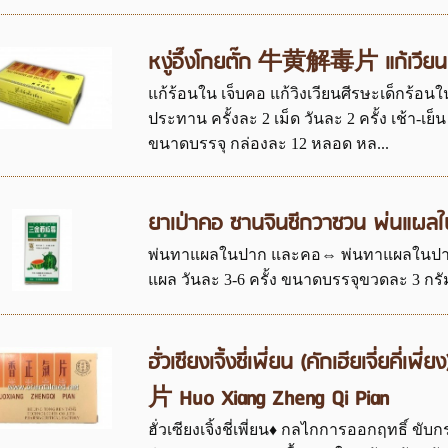
หงู่อึ๊งโกยตั๊ก 牛黄解毒片 แก้เวียนศ
แก้ร้อนใน เจ็บคอ แก้วิงเวียนศีรษะเด็กร้อนใน 
ประทาน ครั้งละ 2 เม็ด วันละ 2 ครั้ง เช้า-เย
ขนาดบรรจุ กล่องละ 12 หลอด หล...
ยาเป่าคอ ซานจินซีกวาซวน พ่นแผล
พ่นทาแผลในปาก และคอ⇔ พ่นทาแผลในปากทันท
แผล วันละ 3-6 ครั้ง ขนาดบรรจุขวดละ 3 กรัม วิ
ฮั่วเซียงเจิ้งชี่เพี่ยน (คักเฮียเจี่ย
片 Huo Xiang Zheng Qi Pian
ฮั่วเซียงเจิ้งชี่เพี่ยน♦ กลไกการออกฤทธิ์ 