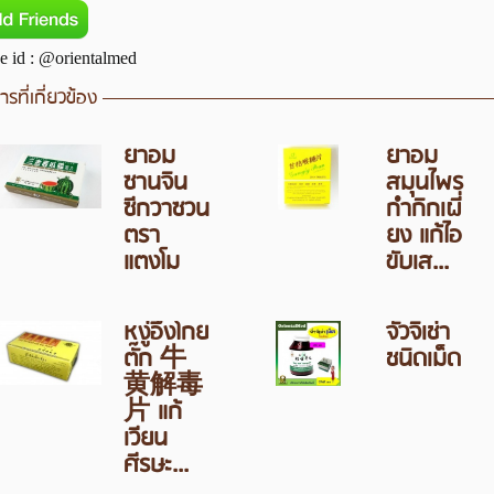
e id : @orientalmed
รที่เกี่ยวข้อง
ยาอม
ยาอม
ซานจิน
สมุนไพร
ซีกวาซวน
กำกิกเผี่
ตรา
ยง แก้ไอ
แตงโม
ขับเส...
หงู่อึ๊งโกย
จั่วจิเช่า
ตั๊ก 牛
ชนิดเม็ด
黄解毒
片 แก้
เวียน
ศีรษะ...