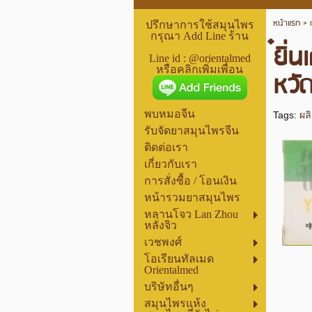
หน้าแรก
>
ปรึกษาการใช้สมุนไพร
กรุณา Add Line ร้าน
๋ยิ่
Line id : @orientalmed
หรือคลิกเพิ่มเพื่อน
หวั
พบหมอจีน
Tags:
ผล
รับจัดยาสมุนไพรจีน
ติดต่อเรา
เกี่ยวกับเรา
การสั่งซื้อ / โอนเงิน
หน้ารวมยาสมุนไพร
หลานโจว Lan Zhou
หลั่งจิว
เวชพงศ์
โอเรียนทัลเมด
Orientalmed
บริษัทอื่นๆ
สมุนไพรแห้ง