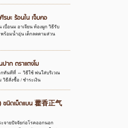
ีรษะ ร้อนใน เจ็บคอ
เบื่อนม อาเจียน ท้องผูก วิธีรับ
็น พร้อมน้ำอุ่น เด็กลดตามส่วน
ในปาก ตราแตงโม
ีที่ ⇔ วิธีใช้ พ่นใส่บริเวณ
ธีสั่งซื้อ / ชำระเงิน
คี่เพี่ยง) ชนิดเม็ดแบน 藿香正气
ขับกระจายปัจจัยก่อโรคออกนอก