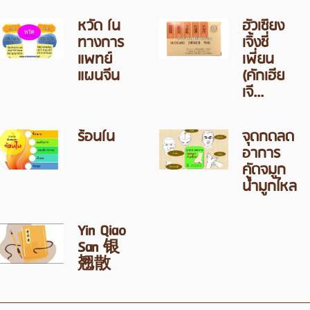
หวัด ใน
ฮั่วเซียง
ทางการ
เจิ้งชี่
แพทย์
เพี่ยน
แผนจีน
(คักเฮีย
เจี...
ร้อนใน
จุดกดลด
อาการ
คัดจมูก
น้ำมูกไหล
Yin Qiao
San 银
翘散