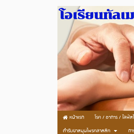
โอเรียนทัลเ
หน้าแรก
โรค / อาการ / ไลฟ์สไ
ตำรับยาสมุนไพรคลาสสิค
กา