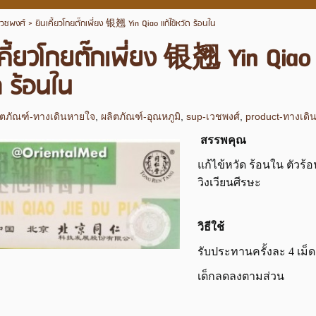
เวชพงศ์
>
ยินเคี้ยวโกยตั๊กเพี่ยง 银翘 Yin Qiao แก้ไข้หวัด ร้อนใน
นเคี้ยวโกยตั๊กเพี่ยง 银翘 Yin Qiao 
ด ร้อนใน
ิตภัณฑ์-ทางเดินหายใจ
,
ผลิตภัณฑ์-อุณหภูมิ
,
sup-เวชพงศ์
,
product-ทางเดิ
สรรพคุณ
แก้ไข้หวัด ร้อนใน ตัว
วิงเวียนศีรษะ
วิธีใช้
รับประทานครั้งละ 4 เม็ด 
เด็กลดลงตามส่วน