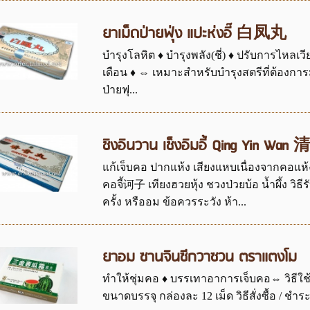
ยาเม็ดป่ายฟุ่ง แปะห่งอี๊ 白凤丸
บำรุงโลหิต ♦ บำรุงพลัง(ชี่) ♦ ปรับการไหล
เดือน ♦ ⇔ เหมาะสำหรับบำรุงสตรีที่ต้องการม
ป่ายฟุ...
ชิงอินวาน เช็งอิมอี้ Qing Yin Wan
แก้เจ็บคอ ปากแห้ง เสียงแหบเนื่องจากคอแห้
คอจี้诃子 เทียงฮวยหุ้ง ชวงป่วยบ้อ น้ำผึ้ง วิธี
ครั้ง หรืออม ข้อควรระวัง ห้า...
ยาอม ซานจินซีกวาซวน ตราแตงโม
ทำให้ชุ่มคอ ♦ บรรเทาอาการเจ็บคอ⇔ วิธีใช้ 
ขนาดบรรจุ กล่องละ 12 เม็ด วิธีสั่งซื้อ / ชำระ