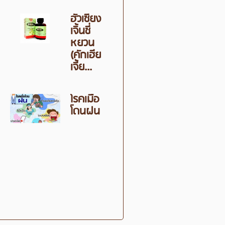
ฮั่วเซียง
เจิ้นชี่
หยวน
(คักเฮีย
เจี้ย...
โรคเมื่อ
โดนฝน