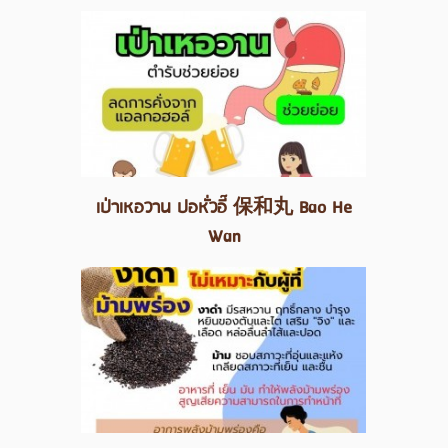
เป่าเหอวาน ปอหั่วอี๊ 保和丸 Bao He
Wan