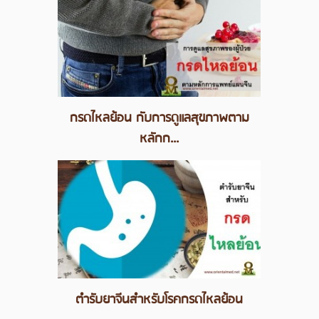
กรดไหลย้อน กับการดูแลสุขภาพตาม
หลักก...
ตำรับยาจีนสำหรับโรคกรดไหลย้อน