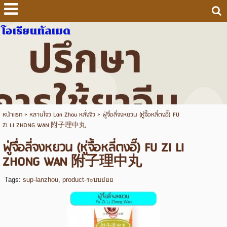
โอเรียนทัลเมด
หน้าแรก
>
หลานโจว Lan Zhou หลั่งจิว
>
ฟู่จื่อลี่จงหยวน (หู่จื้อหลี่ตงอี๊) FU
ZI LI ZHONG WAN 附子理中丸
ฟู่จื่อลี่จงหยวน (หู่จื้อหลี่ตงอี๊) FU ZI LI
ZHONG WAN 附子理中丸
Tags:
sup-lanzhou
,
product-ระบบย่อย