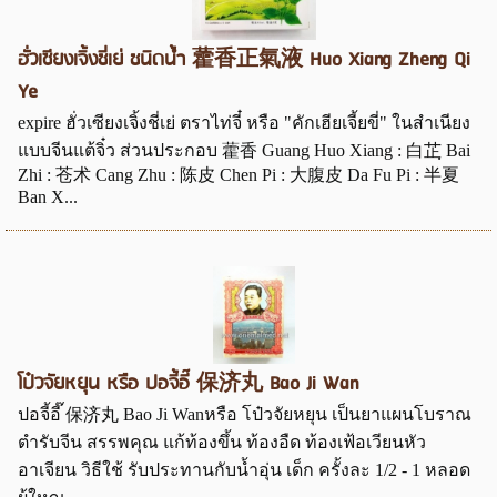
ฮั่วเซียงเจิ้งชี่เย่ ชนิดน้ำ 藿香正氣液 Huo Xiang Zheng Qi
Ye
expire ฮั่วเซียงเจิ้งชี่เย่ ตราไท่จี๋ หรือ "คักเฮียเจี้ยขี่" ในสำเนียง
แบบจีนแต้จิ๋ว ส่วนประกอบ 藿香 Guang Huo Xiang : 白芷ฺ Bai
Zhi : 苍术 Cang Zhu : 陈皮 Chen Pi : 大腹皮 Da Fu Pi : 半夏
Ban X...
โป๋วจัยหยุน หรือ ปอจี้อี๊ 保济丸 Bao Ji Wan
ปอจี้อี๊ 保济丸 Bao Ji Wanหรือ โป๋วจัยหยุน เป็นยาแผนโบราณ
ตำรับจีน สรรพคุณ แก้ท้องขึ้น ท้องอืด ท้องเฟ้อเวียนหัว
อาเจียน วิธีใช้ รับประทานกับน้ำอุ่น เด็ก ครั้งละ 1/2 - 1 หลอด