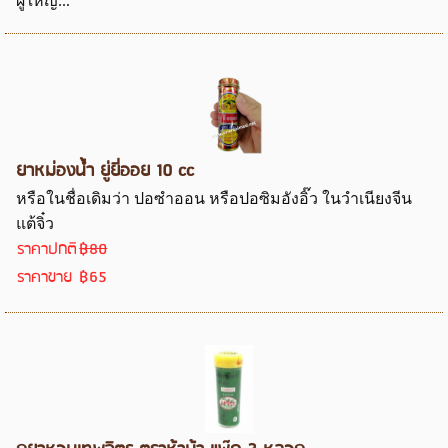
ผู้ใหญ...
ยาหม่องน้ำ ยู่ยี่ออย 10 cc
หรือในชื่อเดิมว่า ปอซำออน หรือปอซิมอังอิ๊ว ในวำเนียงจีน
แต้จิ๋ว
ราคาปกติ
฿80
ราคาขาย
฿65