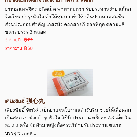
ดยาหอมเทพจิตร ตราห้าม้า แพ๊ค 3 หลอด
ยาหอมเทพจิตร ชนิดเม็ด พกพาสะดวก รับประทานง่าย แก้ลม
วิงเวียน บำรุงหัวใจ ทำให้ชุ่มคอ ทำให้กลิ่นปากหอมสดชื่น
ส่วนประกอบสำคัญ เกสรบัว ดอกสารภี ดอกพิกุล ดอกมะลิ
ขนาดบรรจุ 3 หลอด
ราคาปกติ
฿75
ราคาขาย
฿60
เคียงซิมอี๊ 强心丸
เคี่ยงซิมอี๊ 强心丸 เป็นยาแผนโบราณตำรับจีน ช่วยให้เลือดลม
เดินสะดวก ช่วยบำรุงหัวใจ วิธีรับประทาน ครั้งละ 2-3 เม็ด วัน
ละ 2-3 ครั้ง ข้อห้าม หญิงตั้งครรภ์ห้ามรับประทาน ขนาด
บรรจุ ขวดละ...