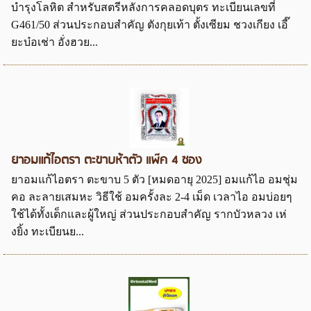
บำรุงโลหิต สำหรับสตรีหลังการคลอดบุตร ทะเบียนเลขที่
G461/50 ส่วนประกอบสำคัญ ตังกุยเท้า ตั้งเซียม ชวงเกียง เอี๊
ยะบ๋อเช่า อั่งฮวย...
ยาอมแก้ไอตรา ตะขาบห้าตัว แพ๊ค 4 ซอง
ยาอมแก้ไอตรา ตะขาบ 5 ตัว [หมดอายุ 2025] อมแก้ไอ อมชุ่ม
คอ ละลายเสมหะ วิธีใช้ อมครั้งละ 2-4 เม็ด เวลาไอ อมบ่อยๆ
ใช้ได้ทั้งเด็กและผู้ใหญ่ ส่วนประกอบสำคัญ รากบัวหลวง เห่
งยิ้ง ทะเบียนย...