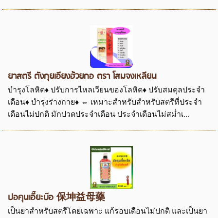
ยาสตรี ตังกุยเอียงฮ้วยกอ ตรา โสมจงเหลียน
บำรุงโลหิต♦ ปรับการไหลเวียนของโลหิต♦ ปรับสมดุลประจำ
เดือน♦ บำรุงร่างกาย♦ ⇔ เหมาะสำหรับสำหรับสตรีที่ประจำ
เดือนไม่ปกติ มักปวดประจำเดือน ประจำเดือนไม่สม่ำเ...
ปอคุนเอี๊ยะบ๊อ 保坤益母藥
เป็นยาสำหรับสตรีโดยเฉพาะ แก้รอบเดือนไม่ปกติ และเป็นยา