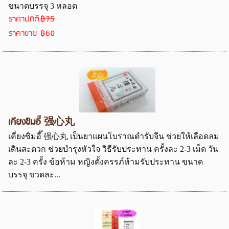
ขนาดบรรจุ 3 หลอด
ราคาปกติ
฿75
ราคาขาย
฿60
เคียงซิมอี๊ 强心丸
เคี่ยงซิมอี๊ 强心丸 เป็นยาแผนโบราณตำรับจีน ช่วยให้เลือดลม
เดินสะดวก ช่วยบำรุงหัวใจ วิธีรับประทาน ครั้งละ 2-3 เม็ด วัน
ละ 2-3 ครั้ง ข้อห้าม หญิงตั้งครรภ์ห้ามรับประทาน ขนาด
บรรจุ ขวดละ...