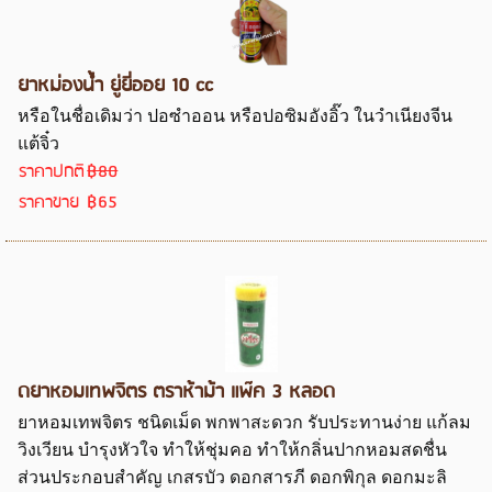
ยาหม่องน้ำ ยู่ยี่ออย 10 cc
หรือในชื่อเดิมว่า ปอซำออน หรือปอซิมอังอิ๊ว ในวำเนียงจีน
แต้จิ๋ว
ราคาปกติ
฿80
ราคาขาย
฿65
ดยาหอมเทพจิตร ตราห้าม้า แพ๊ค 3 หลอด
ยาหอมเทพจิตร ชนิดเม็ด พกพาสะดวก รับประทานง่าย แก้ลม
วิงเวียน บำรุงหัวใจ ทำให้ชุ่มคอ ทำให้กลิ่นปากหอมสดชื่น
ส่วนประกอบสำคัญ เกสรบัว ดอกสารภี ดอกพิกุล ดอกมะลิ