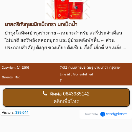
ยาสตรีตังกุยชนิดเม็ดตรา นกเป็ดน้ำ
บำรุงโลหิต♦บำรุงร่างกาย⇔เหมาะสำหรับ สตรีประจำเดือน
ไม่ปกติ สตรีหลังคลอดบุตร และผู้ป่วยหลังพักฟื้น⇔ ส่วน
ประกอบสำคัญ ตังกุย ชวงเกียง ตังเซียม อึ่งคี้ เส็กตี่ หกเหล็ง ...
Copyright (c) 2016
7/52 ถนนสาธุประดิษฐ์ ยานนาวา กรุงเทพ
Line id : @orientalmed
Oriental Med
T
ติดต่อ
0643985142
คลิกเพื่อโทร
Visitors:
389,044