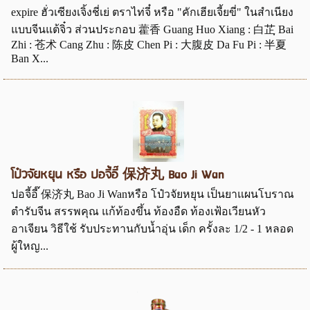
expire ฮั่วเซียงเจิ้งชี่เย่ ตราไท่จี๋ หรือ "คักเฮียเจี้ยขี่" ในสำเนียง
แบบจีนแต้จิ๋ว ส่วนประกอบ 藿香 Guang Huo Xiang : 白芷ฺ Bai
Zhi : 苍术 Cang Zhu : 陈皮 Chen Pi : 大腹皮 Da Fu Pi : 半夏
Ban X...
โป๋วจัยหยุน หรือ ปอจี้อี๊ 保济丸 Bao Ji Wan
ปอจี้อี๊ 保济丸 Bao Ji Wanหรือ โป๋วจัยหยุน เป็นยาแผนโบราณ
ตำรับจีน สรรพคุณ แก้ท้องขึ้น ท้องอืด ท้องเฟ้อเวียนหัว
อาเจียน วิธีใช้ รับประทานกับน้ำอุ่น เด็ก ครั้งละ 1/2 - 1 หลอด
ผู้ใหญ...