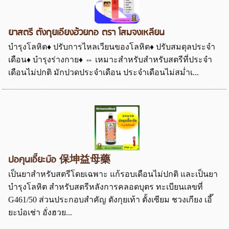
ยาสตรี ตังกุยเอียงฮ้วยกอ ตรา โสมจงเหลียน
บำรุงโลหิต♦ ปรับการไหลเวียนของโลหิต♦ ปรับสมดุลประจำ
เดือน♦ บำรุงร่างกาย♦ ⇔ เหมาะสำหรับสำหรับสตรีที่ประจำ
เดือนไม่ปกติ มักปวดประจำเดือน ประจำเดือนไม่สม่ำเ...
ปอคุนเอี๊ยะบ๊อ 保坤益母藥
เป็นยาสำหรับสตรีโดยเฉพาะ แก้รอบเดือนไม่ปกติ และเป็นยา
บำรุงโลหิต สำหรับสตรีหลังการคลอดบุตร ทะเบียนเลขที่
G461/50 ส่วนประกอบสำคัญ ตังกุยเท้า ตั้งเซียม ชวงเกียง เอี๊
ยะบ๋อเช่า อั่งฮวย...