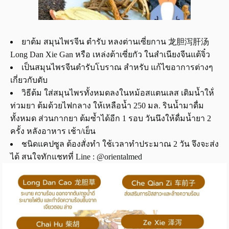
ยาต้ม สมุนไพรจีน ตำรับ หลงต่านเซี่ยกาน 龙胆泻肝汤
Long Dan Xie Gan หรือ เหล่งต้าเซี่ยกัว ในสำเนียงจีนแต้จิ๋ว
เป็นสมุนไพรจีนตำรับโบราณ สำหรับ แก้ไขอาการต่างๆ
เกี่ยวกับตับ
วิธีต้ม ใส่สมุนไพรทั้งหมดลงในหม้อสแตนเลส เติมน้ำให้่
ท่วมยา ต้มด้วยไฟกลาง ให้เหลือน้ำ 250 มล. รินน้ำมาดื่ม
ทั้งหมด ส่วนกากยา ต้มซ้ำได้อีก 1 รอบ วันนึงให้ดื่มน้ำยา 2
ครั้ง หลังอาหาร เช้า/เย็น
ชนิดแคปซูล ต้องสั่งทำ ใช้เวลาทำประมาณ 2 วัน จึงจะส่ง
ได้ สนใจทักแชทที่ Line : @orientalmed