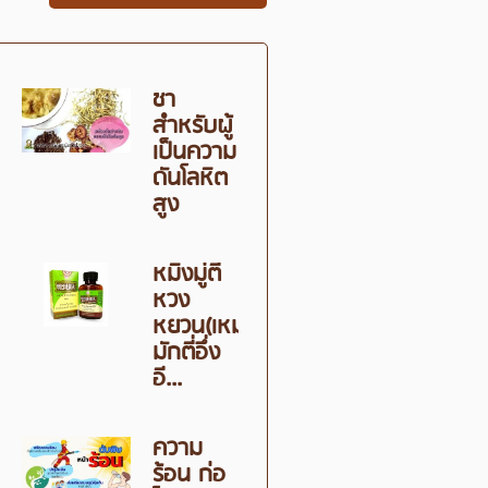
ชา
สำหรับผู้
เป็นความ
ดันโลหิต
สูง
หมิงมู่ตี้
หวง
หยวน(เหม่ง
มักตี่อึ่ง
อี...
ความ
ร้อน ก่อ