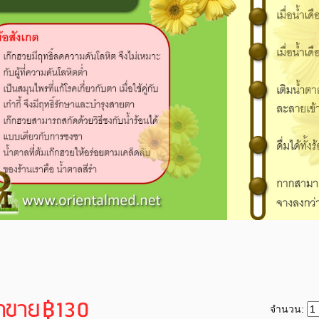
าขาย
฿130
จำนวน: