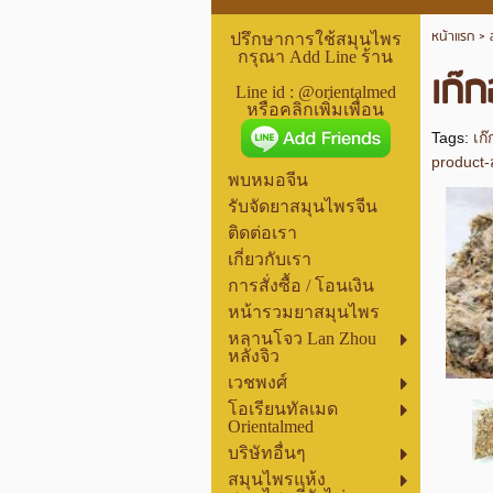
หน้าแรก
>
ปรึกษาการใช้สมุนไพร
กรุณา Add Line ร้าน
เก๊
Line id : @orientalmed
หรือคลิกเพิ่มเพื่อน
Tags:
เก
product
พบหมอจีน
รับจัดยาสมุนไพรจีน
ติดต่อเรา
เกี่ยวกับเรา
การสั่งซื้อ / โอนเงิน
หน้ารวมยาสมุนไพร
หลานโจว Lan Zhou
หลั่งจิว
เวชพงศ์
โอเรียนทัลเมด
Orientalmed
บริษัทอื่นๆ
สมุนไพรแห้ง