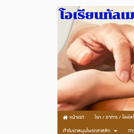
โอเรียนทัลเ
หน้าแรก
โรค / อาการ / ไลฟ์สไ
ตำรับยาสมุนไพรคลาสสิค
กา