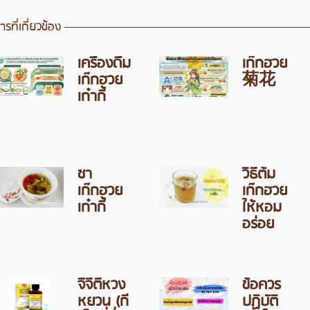
รที่เกี่ยวข้อง
เครื่องดื่ม
เก๊กฮวย
เก๊กฮวย
菊花
เก๋ากี้
ชา
วิธีต้ม
เก๊กฮวย
เก๊กฮวย
เก๋ากี้
ให้หอม
อร่อย
จีจี้ตี้หวง
ข้อควร
หยวน (กี
ปฏิบัติ