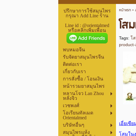
หน้าแรก
>
ปรึกษาการใช้สมุนไพร
กรุณา Add Line ร้าน
โสม
Line id : @orientalmed
หรือคลิกเพิ่มเพื่อน
Tags:
โส
product-
พบหมอจีน
รับจัดยาสมุนไพรจีน
ติดต่อเรา
เกี่ยวกับเรา
การสั่งซื้อ / โอนเงิน
หน้ารวมยาสมุนไพร
หลานโจว Lan Zhou
หลั่งจิว
เวชพงศ์
โอเรียนทัลเมด
Orientalmed
เอี่ยเซีย
บริษัทอื่นๆ
สมุนไพรแห้ง
โสมในง