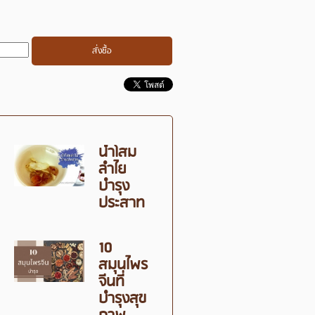
น้ำโสม
ลำไย
บำรุง
ประสาท
10
สมุนไพร
จีนที่
บำรุงสุข