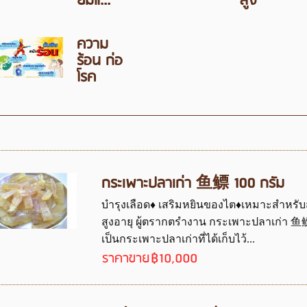
ยมแ...
สูง
ความ
ร้อน ก่อ
โรค
กระเพาะปลาเก่า 鱼鳔 100 กรัม
บำรุงเลือด♦ เสริมหยินของไต♦เหมาะสำหรับสตร
สูงอายุ ผู้ตรากตรำงาน กระเพาะปลาเก่า 
เป็นกระเพาะปลาเก่าที่ได้เก็บไว้...
ราคาขาย
฿10,000