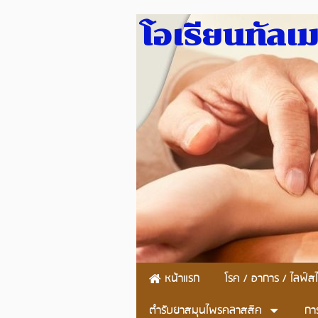
โอเรียนทัลเ
หน้าแรก
โรค / อาการ / ไลฟ์สไ
ตำรับยาสมุนไพรคลาสสิค
กา