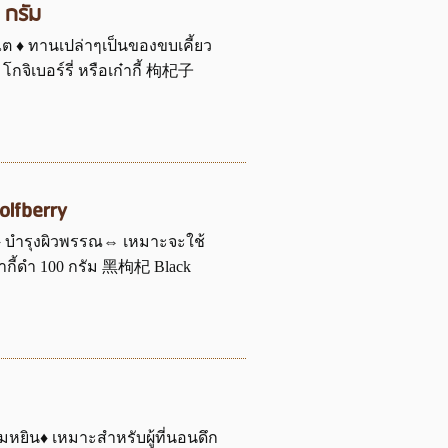
0 กรัม
งไต ♦ ทานเปล่าๆเป็นของขบเคี้ยว
โกจิเบอร์รี่ หรือเก๋ากี้ 枸杞子
lfberry
 ♦ บำรุงผิวพรรณ⇔ เหมาะจะใช้
เก๋ากี้ดำ 100 กรัม 黑枸杞 Black
ิมหยิน♦ เหมาะสำหรับผู้ที่นอนดึก