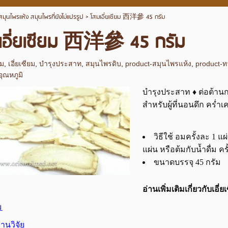
สมุนไพรแห้ง สมุนไพรที่ยังไม่แปรรูป
>
โสมเอี่ยเซียม 西洋參 45 กรัม
เอี่ยเซียม 西洋參 45 กรัม
ม
,
เอี่ยเซียม
,
บำรุงประสาท
,
สมุนไพรดิบ
,
product-สมุนไพรแห้ง
,
product-ท
อุณหภูมิ
บำรุงประสาท ♦ ต่อต้านกา
สำหรับผู้ที่นอนดึก คร่ำ
วิธีใช้ อมครั้งละ 1 แผ
แผ่น หรือต้มกับน้ำดื่ม คร
ขนาดบรรจุ 45 กรัม
อ่านเพิ่มเติมเกี่ยวกับเอี่ย
ม
านวิจัย