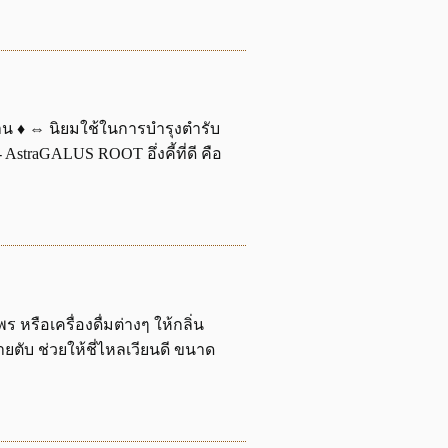
นทาน ♦ ⇔ นิยมใช้ในการบำรุงตำรับ
raGALUS ROOT อึ่งคี้ที่ดี คือ
รือเครื่องดื่มต่างๆ ให้กลิ่น
ตับ ช่วยให้ชี่ไหลเวียนดี ขนาด