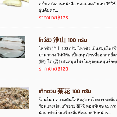
คร่ำเคร่งอ่านหนังสือ หลอดลมอักเสบ วิธีใช้ 
อุ่นดื่มคร...
ราคาขาย
฿175
ไหว่ซัว 淮山 100 กรัม
ไหว่ซัว 淮山 100 กรัม ไหว่ซัว เป็นสมุนไพรจ
ปานกลาง ไม่มีพิษ เป็นสมุนไพรที่ออกฤทธิ
(脾), ไต (腎) เป็นสมุนไพรในชุดตุ๋นหมูหรือตุ๋น
ราคาขาย
฿120
เก๊กฮวย 菊花 100 กรัม
ร้อนใน ♦ ความดันโลหิตสูง ♦ เจ็บตา♦ ชงดื่มแ
ร้อนและเย็น เก๊กฮวย 菊花 หอมพิเศษ 65 กรัม 
นำมาทำเป็นเครื่องดื่มที่เหมาะกับหน้าร...