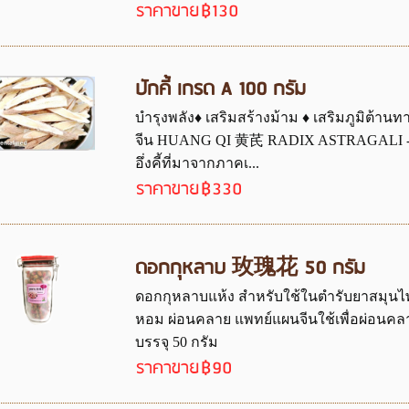
ราคาขาย
฿130
ปักคี้ เกรด A 100 กรัม
บำรุงพลัง♦ เสริมสร้างม้าม ♦ เสริมภูมิต้า
จีน HUANG QI 黄芪 RADIX ASTRAGALI - Ast
อึ่งคี้ที่มาจากภาคเ...
ราคาขาย
฿330
ดอกกุหลาบ 玫瑰花 50 กรัม
ดอกกุหลาบแห้ง สำหรับใช้ในตำรับยาสมุนไพร ห
หอม ผ่อนคลาย แพทย์แผนจีนใช้เพื่อผ่อนคลาย
บรรจุ 50 กรัม
ราคาขาย
฿90