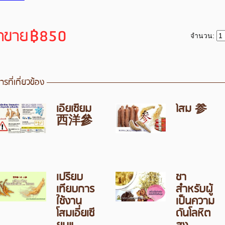
าขาย
฿850
จำนวน:
รที่เกี่ยวข้อง
เอี่ยเซียม
โสม 参
西洋參
เปรียบ
ชา
เทียบการ
สำหรับผู้
ใช้งาน
เป็นความ
โสมเอี่ยเซี
ดันโลหิต