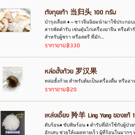
ตังกุยเท้า 当归头 100 กรัม
บำรุงเลือด ♦⇔ชาวจีนนิยมนำมาใช้ประกอบอ
สารพัดตำรับ เช่นตุ๋นไก่เครื่องยาจีน หรือตำร
สำหรับผู้ชรา หรือสตรี ที่มัก...
ราคาขาย
฿330
หล่อฮั้งก้วย 罗汉果
หล่อฮั้งก้วย สำหรับต้มเป็นเครื่องดื่ม หรือ
ราคาขาย
฿20
เหล่งเอี๊ยง 羚羊 Ling Yang ของแท้ 1
ดับร้อน♦ ขับพิษร้อน ♦ ตำรับที่มักใช้กับผู้ป่ว
อักเสบ ช่วยให้แผลหายเร็ว ผู้ที่ร้อนในมากๆ ห