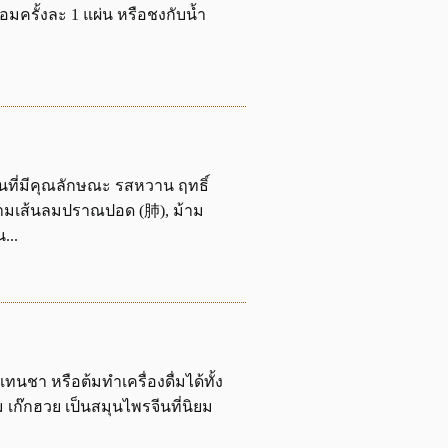
อมครั้งละ 1 แผ่น หรือชงกับน้ำ
ีนที่มีคุณลักษณะ รสหวาน ฤทธิ์
์ตามเส้นลมปราณปอด (肺), ม้าม
...
ทนชา หรือต้มทำเครื่องดื่มได้ทั้ง
เก๊กฮวย เป็นสมุนไพรจีนที่นิยม