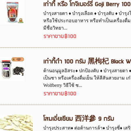
เก๋ากี้ หรือ โกจิเบอร์รี่ Goji Berry 10
บำรุงสายตา ♦ บำรุงเลือด ♦ บำรุงตับ ♦ บำรุ
หรือใช้ประกอบอาหาร หรือทำเป็นเครื่องดื่ม 
มีชื่อวิทยา...
ราคาขาย
฿100
เก๋ากี้ดำ 100 กรัม 黑枸杞 Black Wo
ต้านอนุมูลอิสระ♦ ปกป้องตับ ♦ บำรุงสายตา
เป็นชา หรือเครื่องดื่มเย็น ให้สีสันสวยงาม 
Wolfberry วิธีใช้ ช...
ราคาขาย
฿100
โสมเอี่ยเซียม 西洋參 9 กรัม
บำรุงประสาท♦ ต่อต้านการล้า♦ บำรุงชี่♦ เสร