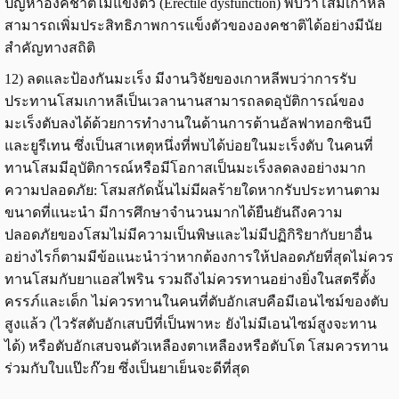
ปัญหาองคชาติไม่แข็งตัว (Erectile dysfunction) พบว่าโสมเกาหลี
สามารถเพิ่มประสิทธิภาพการแข็งตัวขององคชาติได้อย่างมีนัย
สำคัญทางสถิติ
12) ลดและป้องกันมะเร็ง มีงานวิจัยของเกาหลีพบว่าการรับ
ประทานโสมเกาหลีเป็นเวลานานสามารถลดอุบัติการณ์ของ
มะเร็งตับลงได้ด้วยการทำงานในด้านการต้านอัลฟาทอกซินบี
และยูรีเทน ซึ่งเป็นสาเหตุหนึ่งที่พบได้บ่อยในมะเร็งตับ ในคนที่
ทานโสมมีอุบัติการณ์หรือมีโอกาสเป็นมะเร็งลดลงอย่างมาก
ความปลอดภัย: โสมสกัดนั้นไม่มีผลร้ายใดหากรับประทานตาม
ขนาดที่แนะนำ มีการศึกษาจำนวนมากได้ยืนยันถึงความ
ปลอดภัยของโสมไม่มีความเป็นพิษและไม่มีปฏิกิริยากับยาอื่น
อย่างไรก็ตามมีข้อแนะนำว่าหากต้องการให้ปลอดภัยที่สุดไม่ควร
ทานโสมกับยาแอสไพริน รวมถึงไม่ควรทานอย่างยิ่งในสตรีตั้ง
ครรภ์และเด็ก ไม่ควรทานในคนที่ตับอักเสบคือมีเอนไซม์ของตับ
สูงแล้ว (ไวรัสตับอักเสบบีที่เป็นพาหะ ยังไม่มีเอนไซม์สูงจะทาน
ได้) หรือตับอักเสบจนตัวเหลืองตาเหลืองหรือตับโต โสมควรทาน
ร่วมกับใบแป๊ะก๊วย ซึ่งเป็นยาเย็นจะดีที่สุด