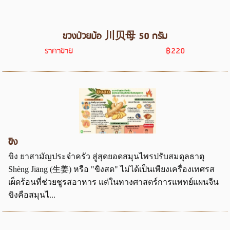
ชวงป่วยบ้อ 川贝母 50 กรัม
ราคาขาย
฿220
ขิง
ขิง ยาสามัญประจำครัว สู่สุดยอดสมุนไพรปรับสมดุลธาตุ
Shèng Jiāng (生姜) หรือ "ขิงสด" ไม่ได้เป็นเพียงเครื่องเทศรส
เผ็ดร้อนที่ช่วยชูรสอาหาร แต่ในทางศาสตร์การแพทย์แผนจีน
ขิงคือสมุนไ...