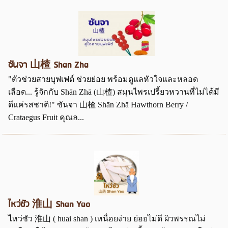
ซันจา 山楂 Shan Zha
"ตัวช่วยสายบุฟเฟต์ ช่วยย่อย พร้อมดูแลหัวใจและหลอด
เลือด... รู้จักกับ Shān Zhā (山楂) สมุนไพรเปรี้ยวหวานที่ไม่ได้มี
ดีแค่รสชาติ!" ซันจา 山楂 Shān Zhā Hawthorn Berry /
Crataegus Fruit คุณล...
ไหว่ซัว 淮山 Shan Yao
ไหว่ซัว 淮山 ( huai shan ) เหนื่อยง่าย ย่อยไม่ดี ผิวพรรณไม่