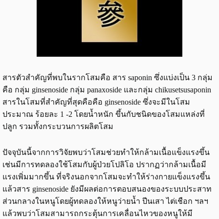
สารตัวสำคัญที่พบในรากโสมคือ สาร saponin ซึ่งแบ่งเป็น 3 กลุ่ม
คือ กลุ่ม ginsenoside กลุ่ม panaxoside และกลุ่ม chikusetsusaponin
สารในโสมที่สำคัญที่สุดคือคือ ginsenoside ซึ่งจะมีในโสม
ประมาณ ร้อยละ 1 -2 โดยน้ำหนัก ขึ้นกับชนิดของโสมแหล่งที่
ปลูก รวมทั้งกระบวนการผลิตโสม
ปัจจุบันนี้จากการวิจัยพบว่าโสมช่วยทำให้กล้ามเนื้อแข็งแรงขึ้น
เช่นมีการทดลองใช้โสมกับผู้ป่วยโปลิโอ ปรากฏว่ากล้ามเนื้อมี
แรงเพิ่มมากขึ้น ที่จริงนอกจากโสมจะทำให้ร่างกายแข็งแรงขึ้น
แล้วสาร ginsenoside ยังมีผลต่อการตอบสนองของระบบประสาท
ส่วนกลางในหนูโดยผู้ทดลองให้หนูว่ายน้ำ ปีนเสา ไต่เชือก ฯลฯ
แล้วพบว่าโสมสามารถกระตุ้นการเคลื่อนไหวของหนูให้มี