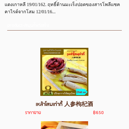
แดงเกาหลี 19/01/162. ฤทธิ์ต้านมะเร็งปอดของสารโพลีแซค
คาไรด์จากโสม 12/01/16...
product-สมุนไพรแห้ง
เหล้าโสมเก๋ากี้ 人参枸杞酒
ราคาขาย
฿650