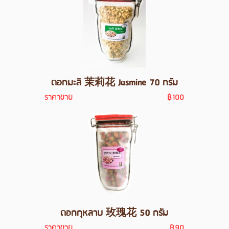
ดอกมะลิ 茉莉花 Jasmine 70 กรัม
ราคาขาย
฿100
ดอกกุหลาบ 玫瑰花 50 กรัม
ราคาขาย
฿90