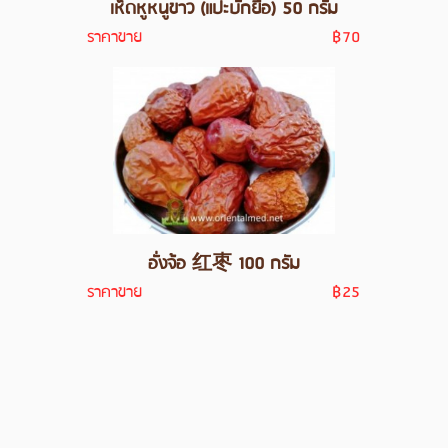
เห็ดหูหนูขาว (แปะบักยื่อ) 50 กรัม
ราคาขาย
฿70
อั่งจ้อ 红枣 100 กรัม
ราคาขาย
฿25