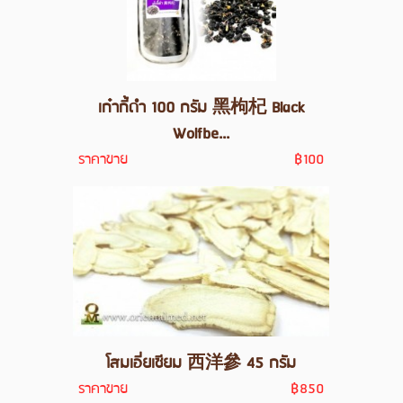
เก๋ากี้ดำ 100 กรัม 黑枸杞 Black
Wolfbe...
ราคาขาย
฿100
โสมเอี่ยเซียม 西洋參 45 กรัม
ราคาขาย
฿850