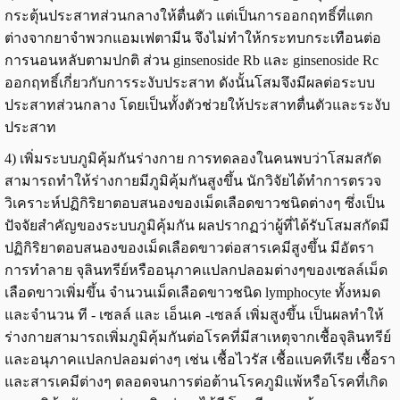
กระตุ้นประสาทส่วนกลางให้ตื่นตัว แต่เป็นการออกฤทธิ์ที่แตก
ต่างจากยาจำพวกแอมเฟตามีน จึงไม่ทำให้กระทบกระเทือนต่อ
การนอนหลับตามปกติ ส่วน ginsenoside Rb และ ginsenoside Rc
ออกฤทธิ์เกี่ยวกับการระงับประสาท ดังนั้นโสมจึงมีผลต่อระบบ
ประสาทส่วนกลาง โดยเป็นทั้งตัวช่วยให้ประสาทตื่นตัวและระงับ
ประสาท
4) เพิ่มระบบภูมิคุ้มกันร่างกาย การทดลองในคนพบว่าโสมสกัด
สามารถทำให้ร่างกายมีภูมิคุ้มกันสูงขึ้น นักวิจัยได้ทำการตรวจ
วิเคราะห์ปฏิกิริยาตอบสนองของเม็ดเลือดขาวชนิดต่างๆ ซึ่งเป็น
ปัจจัยสำคัญของระบบภูมิคุ้มกัน ผลปรากฏว่าผู้ที่ได้รับโสมสกัดมี
ปฏิกิริยาตอบสนองของเม็ดเลือดขาวต่อสารเคมีสูงขึ้น มีอัตรา
การทำลาย จุลินทรีย์หรืออนุภาคแปลกปลอมต่างๆของเซลล์เม็ด
เลือดขาวเพิ่มขึ้น จำนวนเม็ดเลือดขาวชนิด lymphocyte ทั้งหมด
และจำนวน ที - เซลล์ และ เอ็นเค -เซลล์ เพิ่มสูงขึ้น เป็นผลทำให้
ร่างกายสามารถเพิ่มภูมิคุ้มกันต่อโรคที่มีสาเหตุจากเชื้อจุลินทรีย์
และอนุภาคแปลกปลอมต่างๆ เช่น เชื้อไวรัส เชื้อแบคทีเรีย เชื้อรา
และสารเคมีต่างๆ ตลอดจนการต่อต้านโรคภูมิแพ้หรือโรคที่เกิด