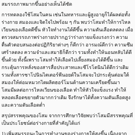
สมรรถภาพมากขึ้นอย่างเห็นได้ชัด
การทดลองใช้โสมในคน เช่นในทหารและผู้สูงอายุก็ได้ผลต่อทั้ง
ร่างกาย สมองและจิตใจไปพร้อม ๆ กัน พบว่าโสมทำให้การไหล
เวียนของเลือดดีขึ้น หัวใจทำงานได้ดีขึ้น ความดันเลือดลดลง เมื่อ
ตรวจสมรรถภาพร่างกายปรากฏว่าร่างกายแข็งแรงกว่า ความ
ตื่นตัวตอบสนองต่อปฏิกิริยาต่างๆ ก็ดีกว่า อารมณ์ดีกว่า ความซึม
เศร้าลดลง ความจำและสมาธิก็ดีกว่า รวมทั้งทำให้นอนหลับได้ดี
ขึ้นด้วย ทั้งนี้เพราะโสมทำให้เลือดไปเลี้ยงสมองได้ดีขึ้น และ
กระตุ้นการหลั่งของสารสื่อประสาทและซีโรโตนินได้ดีกว่าเดิม
รวมทั้งสารซาโปนินไตเตอร์พีนอยด์ในโสมจะไปกระตุ้นต่อมใต้
สมองให้ต่อมหมวกไตผลิตฮอร์โมนต้านความเครียดขึ้นมา
โสมมีผลต่อการไหลเวียนของเลือด ทำให้หัวใจแข็งแรง ทำให้
หลอดเลือดขยายตัวมากกว่าเดิม จึงรักษาได้ทั้งความดันเลือดสูง
และความดันเลือดต่ำ
สรุปสรรพคุณของโสม จากการศึกษาวิจัยพบว่าโสมมีสรรพคุณที่
เป็นประโยชน์ต่อร่างกายที่สำคัญได้แก่
1) เพิ่มสมรรถนะในการทำงานของร่างกายให้สูงขึ้น เนื่องจาก