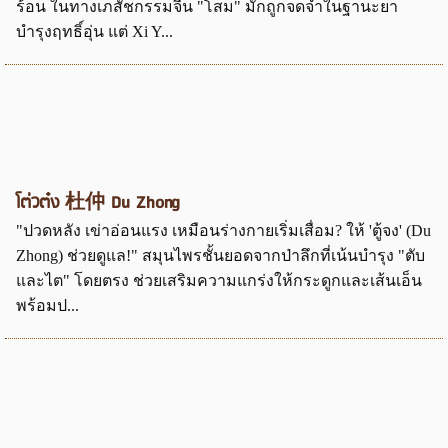
ร้อน ในทางเภสัชกรรมจีน "โสม" มักถูกจดจำในฐานะยา
บำรุงฤทธิ์อุ่น แต่ Xi Y...
โต่วต๋ง 杜仲 Du Zhong
"ปวดหลัง เข่าอ่อนแรง เหมือนร่างกายเริ่มเสื่อม? ให้ 'ตู้จง' (Du
Zhong) ช่วยดูแล!" สมุนไพรชั้นยอดจากป่าลึกที่เน้นบำรุง "ตับ
และไต" โดยตรง ช่วยเสริมความแกร่งให้กระดูกและเส้นเอ็น
พร้อมป...