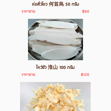
ห่อสิ่วโอว 何首烏 50 กรัม
ราคาขาย
฿60
ไหว่ซัว 淮山 100 กรัม
ราคาขาย
฿120