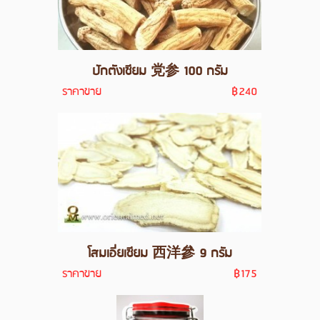
ปักตังเซียม 党参 100 กรัม
ราคาขาย
฿240
โสมเอี่ยเซียม 西洋參 9 กรัม
ราคาขาย
฿175