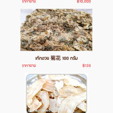
ราคาขาย
฿10,000
เก๊กฮวย 菊花 100 กรัม
ราคาขาย
฿130