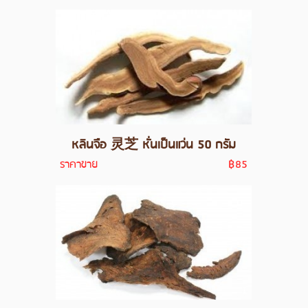
หลินจือ 灵芝 หั่นเป็นแว่น 50 กรัม
ราคาขาย
฿85