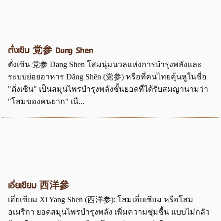
ตั่งเซิน 党参 Dang Shen
ตั่งเซิน 党参 Dang Shen โสมนุ่มนวลแห่งการบำรุงพลังและ
ระบบย่อยอาหาร Dǎng Shēn (党参) หรือที่คนไทยคุ้นหูในชื่อ
"ตั่งเซิน" เป็นสมุนไพรบำรุงพลังชั้นยอดที่ได้รับสมญานามว่า
"โสมของคนยาก" เนื...
เอี่ยเซียม 西洋參
เอี่ยเซียม Xi Yang Shen (西洋参): โสมเอี่ยเซียม หรือโสม
อเมริกา ยอดสมุนไพรบำรุงพลัง เพิ่มความชุ่มชื้น แบบไม่กลัว