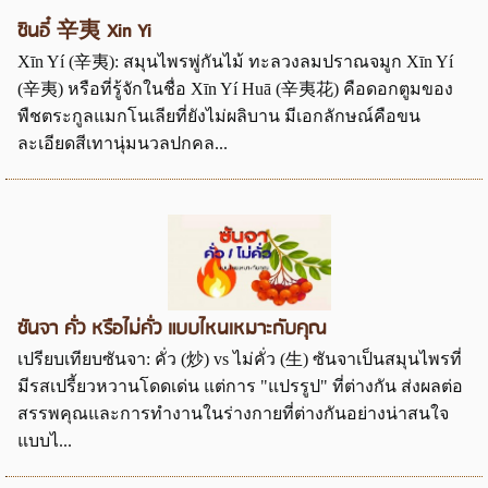
ซินอี๋ 辛夷 Xin Yi
Xīn Yí (辛夷): สมุนไพรพู่กันไม้ ทะลวงลมปราณจมูก Xīn Yí
(辛夷) หรือที่รู้จักในชื่อ Xīn Yí Huā (辛夷花) คือดอกตูมของ
พืชตระกูลแมกโนเลียที่ยังไม่ผลิบาน มีเอกลักษณ์คือขน
ละเอียดสีเทานุ่มนวลปกคล...
ซันจา คั่ว หรือไม่คั่ว แบบไหนเหมาะกับคุณ
เปรียบเทียบซันจา: คั่ว (炒) vs ไม่คั่ว (生) ซันจาเป็นสมุนไพรที่
มีรสเปรี้ยวหวานโดดเด่น แต่การ "แปรรูป" ที่ต่างกัน ส่งผลต่อ
สรรพคุณและการทำงานในร่างกายที่ต่างกันอย่างน่าสนใจ
แบบไ...