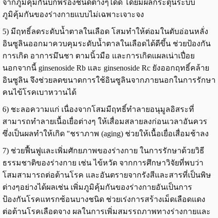
จากภูมิคุ้มกันบกพร่องชนิดต่างๆได้ดี โดยมีผลกระตุ้นระบบ
ภูมิคุ้มกันของร่างกายแบบไม่เฉพาะเจาะจง
5) มีฤทธิ์ลดระดับน้ำตาลในเลือด โสมทำให้ต่อมในตับอ่อนหลั่ง
อินซูลินออกมาควบคุมระดับน้ำตาลในเลือดได้ดีขึ้น ช่วยป้องกัน
การเกิด อาการมึนชา ตามนิ้วมือ และการเกิดแผลเน่าเปื่อย
นอกจากนี้ ginsenoside Rb และ ginsenoside Rc ยังออกฤทธิ์คล้าย
อินซูลิน จึงช่วยลดขนาดการใช้อินซูลินจากภายนอกในการรักษา
คนไข้โรคเบาหวานได้
6) ชะลอความแก่ เนื่องจากโสมมีฤทธิ์ทำลายอนุมูลอิสระที่
สามารถทำลายเนื้อเยื่อต่างๆ ให้เสื่อมสลายลงก่อนเวลาอันควร
ซึ่งเป็นผลทำให้เกิด "ชราภาพ (aging) ช่วยให้เนื้อเยื่อเสื่อมช้าลง
7) ช่วยฟื้นฟูและเพิ่มศักยภาพของร่างกาย ในการรักษาด้วยวิธี
ธรรมชาติของร่างกาย เช่น ไข้หวัด จากการศึกษาวิจัยที่พบว่า
โสมสามารถต่อต้านโรค และอันตรายจากรังสีและสารที่เป็นพิษ
ต่างๆอย่างได้ผลเช่น เพิ่มภูมิคุ้มกันของร่างกายอันเป็นการ
ป้องกันโรคแทรกซ้อนบางชนิด ช่วยเร่งการสร้างเม็ดเลือดแดง
ต่อต้านโรคเลือดจาง ผลในการเพิ่มสมรรถภาพทางร่างกายและ