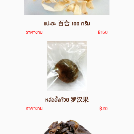
แปะฮะ 百合 100 กรัม
ราคาขาย
฿160
หล่อฮั้งก้วย 罗汉果
ราคาขาย
฿20