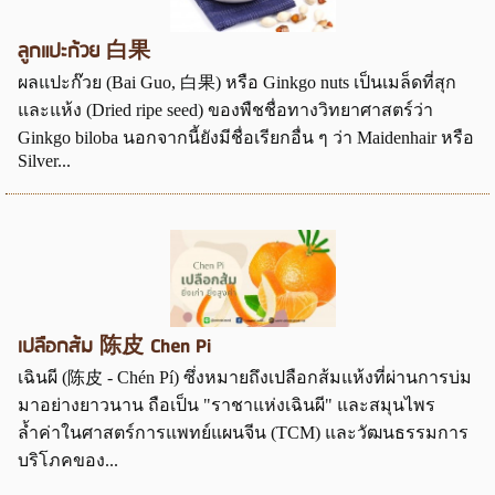
ลูกแปะก้วย 白果
ผลแปะก๊วย (Bai Guo, 白果) หรือ Ginkgo nuts เป็นเมล็ดที่สุก
และแห้ง (Dried ripe seed) ของพืชชื่อทางวิทยาศาสตร์ว่า
Ginkgo biloba นอกจากนี้ยังมีชื่อเรียกอื่น ๆ ว่า Maidenhair หรือ
Silver...
เปลือกส้ม 陈皮 Chen Pi
เฉินผี (陈皮 - Chén Pí) ซึ่งหมายถึงเปลือกส้มแห้งที่ผ่านการบ่ม
มาอย่างยาวนาน ถือเป็น "ราชาแห่งเฉินผี" และสมุนไพร
ล้ำค่าในศาสตร์การแพทย์แผนจีน (TCM) และวัฒนธรรมการ
บริโภคของ...