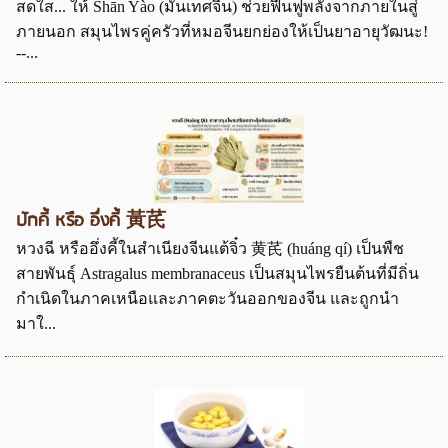
สดใส... ให้ Shān Yào (มันเทศจีน) ช่วยฟื้นฟูพลังจากภายในสู่
ภายนอก สมุนไพรคู่ครัวที่หมอจีนยกย่องให้เป็นยาอายุวัฒนะ!
--...
ปักคี้ หรือ อึ่งคี้ 黃芪
หวงฉี หรืออึ่งคี้ในสำเนียงจีนแต้จิ๋ว 黄芪 (huáng qí) เป็นพืช
สายพันธุ์ Astragalus membranaceus เป็นสมุนไพรยืนต้นที่มีถิ่น
กำเนิดในภาคเหนือและภาคตะวันออกของจีน และถูกนำ
มาใ...