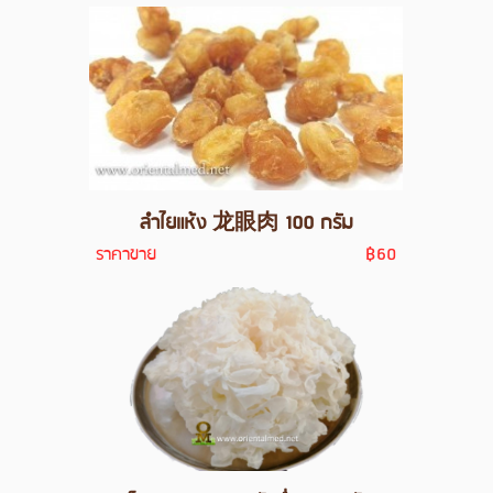
ลำไยแห้ง 龙眼肉 100 กรัม
ราคาขาย
฿60