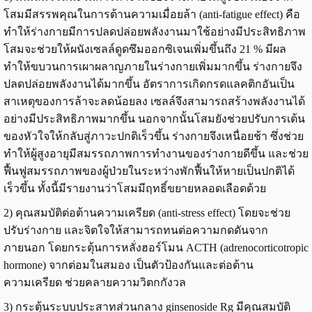
โสมมีสรรพคุณในการต้านความเมื่อยล้า (anti-fatigue effect) คือ
ทำให้ร่างกายมีการปลดปล่อยพลังงานมาใช้อย่างมีประสิทธิภาพ
โสมจะช่วยให้ผนังเซลล์ดูดซึมออกซิเจนเพิ่มขึ้นถึง 21 % มีผล
ทำให้ขบวนการเผาผลาญภายในร่างกายเพิ่มมากขึ้น ร่างกายจึง
ปลดปล่อยพลังงานได้มากขึ้น อัตราการเกิดกรดแลคติกอันเป็น
สาเหตุของการล้าจะลดน้อยลง เซลล์จึงสามารถสร้างพลังงานได้
อย่างมีประสิทธิภาพมากขึ้น นอกจากนั้นโสมยังช่วยปรับการเต้น
ของหัวใจให้กลับสู่ภาวะปกติเร็วขึ้น ร่างกายจึงเหนื่อยช้า ซึ่งช่วย
ทำให้ผู้สูงอายุมีสมรรถภาพการทำงานของร่างกายดีขึ้น และช่วย
ฟื้นฟูสมรรถภาพของผู้ป่วยในระหว่างพักฟื้นให้หายเป็นปกติได้
เร็วขึ้น ทั้งนี้มีรายงานว่าโสมมีฤทธิ์ขยายหลอดเลือดด้วย
2) คุณสมบัติต่อต้านความเครียด (anti-stress effect) โดยจะช่วย
ปรับร่างกาย และจิตใจให้สามารถทนต่อความกดดันจาก
ภายนอก โดยกระตุ้นการหลั่งฮอร์โมน ACTH (adrenocorticotropic
hormone) จากต่อมในสมอง เป็นตัวป้องกันและต่อต้าน
ความเครียด ช่วยคลายความวิตกกังวล
3) กระตุ้นระบบประสาทส่วนกลาง ginsenoside Rg มีคุณสมบัติ