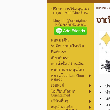
หน้าแรก
>
ปรึกษาการใช้สมุนไพร
กรุณา Add Line ร้าน
งา
Line id : @orientalmed
หรือคลิกเพิ่มเพื่อน
พบหมอจีน
รับจัดยาสมุนไพรจีน
ติดต่อเรา
เกี่ยวกับเรา
การสั่งซื้อ / โอนเงิน
หน้ารวมยาสมุนไพร
หลานโจว Lan Zhou
หลั่งจิว
เวชพงศ์
บำ
โอเรียนทัลเมด
ทำ
Orientalmed
หล
บริษัทอื่นๆ
บำ
สมุนไพรแห้ง