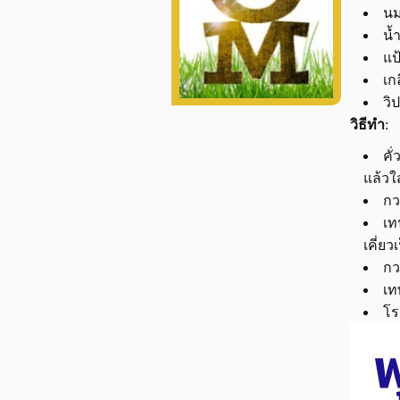
นม
น้
แป
เก
วิ
วิธีทำ
:
คั
แล้วใส
กว
เท
เคี่ย
กว
เท
โร