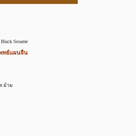
 Black Sesame
พทย์แผนจีน
ไต ม้าม