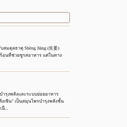
ับสมดุลธาตุ Shèng Jiāng (生姜)
็ดร้อนที่ช่วยชูรสอาหาร แต่ในทาง
ารบำรุงพลังและระบบย่อยอาหาร
ั่งเซิน" เป็นสมุนไพรบำรุงพลังชั้น
ื...