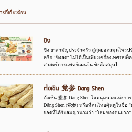
รที่เกี่ยวข้อง
ขิง
ขิง ยาสามัญประจำครัว สู่สุดยอดสมุนไพรปร
หรือ "ขิงสด" ไม่ได้เป็นเพียงเครื่องเทศรสเผ
ศาสตร์การแพทย์แผนจีน ขิงคือสมุนไ...
ตั่งเซิน 党参 Dang Shen
ตั่งเซิน 党参 Dang Shen โสมนุ่มนวลแห่งก
Dǎng Shēn (党参) หรือที่คนไทยคุ้นหูในชื่อ "ต
ยอดที่ได้รับสมญานามว่า "โสมของคนยาก" เน