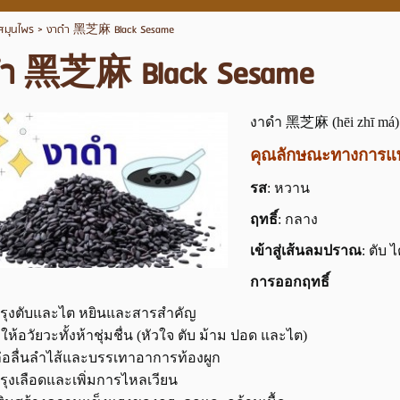
สมุนไพร
>
งาดำ 黑芝麻 Black Sesame
ดำ 黑芝麻 Black Sesame
งาดำ 黑芝麻 (hēi zhī má)
คุณลักษณะทางการแ
รส
: หวาน
ฤทธิ์
: กลาง
เข้าสู่เส้นลมปราณ
: ตับ 
การออกฤทธิ์
รุงตับและไต หยินและสารสำคัญ
ให้อวัยวะทั้งห้าชุ่มชื่น (หัวใจ ตับ ม้าม ปอด และไต)
่อลื่นลำไส้และบรรเทาอาการท้องผูก
รุงเลือดและเพิ่มการไหลเวียน