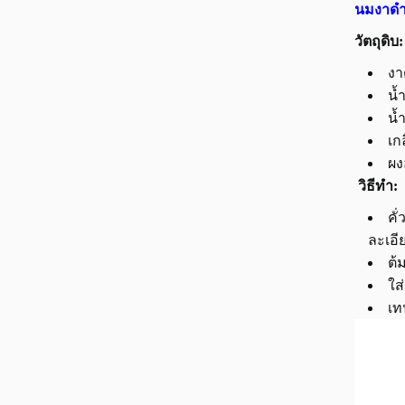
นมงาด
วัตถุดิบ:
งา
น้
น้
เก
ผง
วิธีทำ:
คั
ละเอี
ต้
ใส
เท