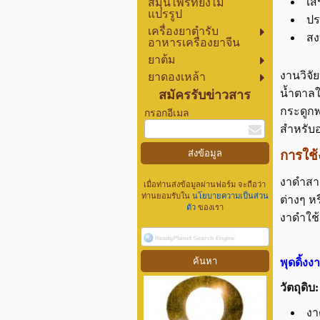
เส
สมุนไพรที่ยังไม่
แปรรูป
ปร
เครื่องยาตำรับ
สง
อาหารเครื่องยาจีน
ยาต้ม
งานวิจ
ยาดองเหล้า
น้ำตาล
สมัครรับข่าวสาร
กระดูกพ
กรอกอีเมล
สำหรับอ
การใช
งาดำสา
เมื่อท่านส่งข้อมูลผ่านฟอร์ม จะถือว่า
ท่านยอมรับใน
นโยบายความเป็นส่วน
ต่างๆ ห
ตัว
ของเรา
งาดำใช้
พุดดิ้งง
วัตถุดิบ:
งา