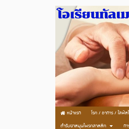
โอเรียนทัลเ
หน้าแรก
โรค / อาการ / ไลฟ์สไ
ตำรับยาสมุนไพรคลาสสิค
กา