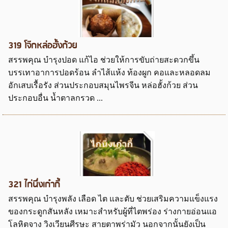
319 โจ๊กหล่อฮั้งก้วย
สรรพคุณ บำรุงปอด แก้ไอ ช่วยให้การขับถ่ายสะดวกขึ้น
บรรเทาอาการปอดร้อน ลำไส้แห้ง ท้องผูก คอและหลอดลม
อักเสบเรื้อรัง ส่วนประกอบสมุนไพรจีน หล่อฮั้งก้วย ส่วน
ประกอบอื่น น้ำตาลกรวด ...
321 ไก่นึ่งเก๋ากี้
สรรพคุณ บำรุงพลัง เลือด ไต และตับ ช่วยเสริมความแข็งแรง
ของกระดูกสันหลัง เหมาะสำหรับผู้ที่ไตพร่อง ร่างกายอ่อนแอ
โลหิตจาง วิงเวียนศีรษะ สายตาพร่ามัว นอกจากนั้นยังเป็น