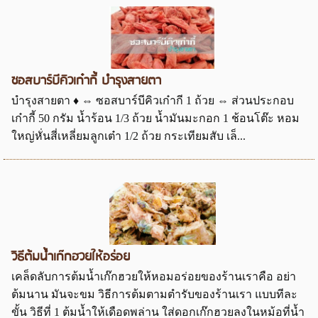
ซอสบาร์บีคิวเก๋ากี้ บำรุงสายตา
บำรุงสายตา ♦ ⇔ ซอสบาร์บีคิวเก๋ากี 1 ถ้วย ⇔ ส่วนประกอบ
เก๋ากี้ 50 กรัม น้ำร้อน 1/3 ถ้วย น้ำมันมะกอก 1 ช้อนโต๊ะ หอม
ใหญ่หั่นสี่เหลี่ยมลูกเต๋า 1/2 ถ้วย กระเทียมสับ เล็...
วิธีต้มน้ำเก๊กฮวยให้อร่อย
เคล็ดลับการต้มน้ำเก๊กฮวยให้หอมอร่อยของร้านเราคือ อย่า
ต้มนาน มันจะขม วิธีการต้มตามตำรับของร้านเรา แบบทีละ
ขั้น วิธีที่ 1 ต้มน้ำให้เดือดพล่าน ใส่ดอกเก๊กฮวยลงในหม้อที่น้ำ