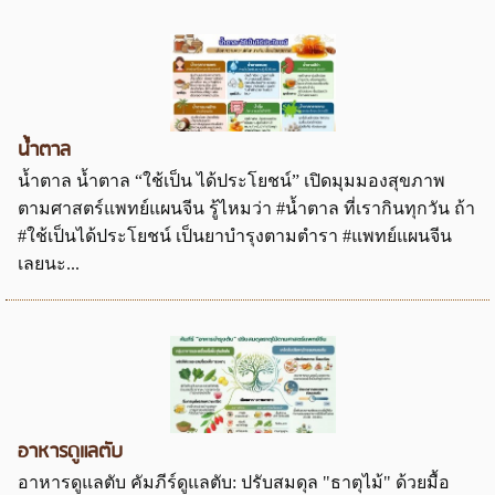
น้ำตาล
น้ำตาล น้ำตาล “ใช้เป็น ได้ประโยชน์” เปิดมุมมองสุขภาพ
ตามศาสตร์แพทย์แผนจีน รู้ไหมว่า #น้ำตาล ที่เรากินทุกวัน ถ้า
#ใช้เป็นได้ประโยชน์ เป็นยาบำรุงตามตำรา #แพทย์แผนจีน
เลยนะ...
อาหารดูแลตับ
อาหารดูแลตับ คัมภีร์ดูแลตับ: ปรับสมดุล "ธาตุไม้" ด้วยมื้อ