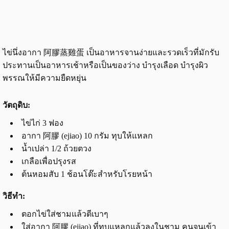
ไข่นึ่งอากา 阿膠蒸雞蛋 เป็นอาหารจานง่ายและรวดเร็วที่มักรับ
ประทานเป็นอาหารเช้าหรือเป็นของว่าง บำรุงเลือด บำรุงผิว
พรรณให้มีความยืดหยุ่น
วัตถุดิบ:
ไข่ไก่ 3 ฟอง
อากา 阿膠 (ejiao) 10 กรัม ทุบให้แหลก
น้ำเปล่า 1/2 ถ้วยตวง
เกลือเพื่อปรุงรส
ต้นหอมสับ 1 ช้อนโต๊ะสำหรับโรยหน้า
วิธีทำ:
ตอกไข่ใส่ชามแล้วตีเบาๆ
ใส่อากา 阿膠 (ejiao) ที่ทุบแหลกแล้วลงในชาม คนจนเข้า