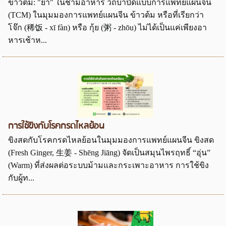
ข้าวต้ม: "ยา" ในชามอาหาร วิถีบำบัดแบบการแพทย์แผนจีน
(TCM) ในมุมมองการแพทย์แผนจีน ข้าวต้ม หรือที่เรียกว่า
โจ๊ก (稀饭 - xī fàn) หรือ กุ้ย (粥 - zhōu) ไม่ได้เป็นแค่เพียงอา
หารเช้าห...
การใช้ขิงกับโรคกรดไหลย้อน
ขิงสดกับโรคกรดไหลย้อนในมุมมองการแพทย์แผนจีน ขิงสด
(Fresh Ginger, 生姜 - Shēng Jiāng) จัดเป็นสมุนไพรฤทธิ์ “อุ่น”
(Warm) ที่ส่งผลต่อระบบม้ามและกระเพาะอาหาร การใช้ขิง
กับผู้ท...