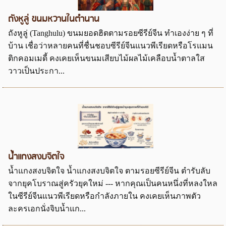
ถังหูลู่ ขนมหวานในตำนาน
ถังหูลู่ (Tanghulu) ขนมยอดฮิตตามรอยซีรีย์จีน ทำเองง่าย ๆ ที่
บ้าน เชื่อว่าหลายคนที่ชื่นชอบซีรีย์จีนแนวพีเรียดหรือโรแมน
ติกคอมเมดี้ คงเคยเห็นขนมเสียบไม้ผลไม้เคลือบน้ำตาลใส
วาวเป็นประกา...
น้ำแกงสงบจิตใจ
น้ำแกงสงบจิตใจ น้ำแกงสงบจิตใจ ตามรอยซีรีย์จีน ตำรับลับ
จากยุคโบราณสู่ครัวยุคใหม่ --- หากคุณเป็นคนหนึ่งที่หลงใหล
ในซีรีย์จีนแนวพีเรียดหรือกำลังภายใน คงเคยเห็นภาพตัว
ละครเอกนั่งจิบน้ำแก...