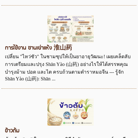
การใช้งาน ซานเย่าแห้ง 淮山药
เปลี่ยน "ไหว่ซัว" ในชามซุปให้เป็นยาอายุวัฒนะ! เผยเคล็ดลับ
การเตรียมและปรุง Shān Yào (山药) อย่างไรให้ได้สรรพคุณ
บำรุงม้าม ปอด และไต ครบถ้วนตามตำราหมอจีน --- รู้จัก
Shān Yào (山药): Shān ...
ข้าวต้ม