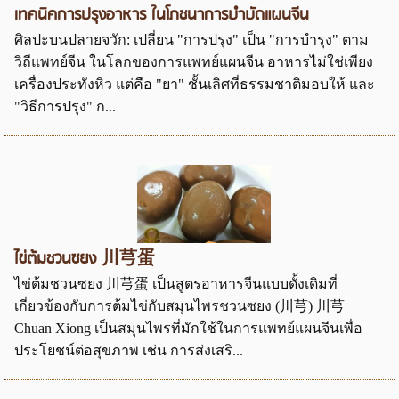
เทคนิคการปรุงอาหาร ในโภชนาการบำบัดแผนจีน
ศิลปะบนปลายจวัก: เปลี่ยน "การปรุง" เป็น "การบำรุง" ตาม
วิถีแพทย์จีน ในโลกของการแพทย์แผนจีน อาหารไม่ใช่เพียง
เครื่องประทังหิว แต่คือ "ยา" ชั้นเลิศที่ธรรมชาติมอบให้ และ
"วิธีการปรุง" ก...
ไข่ต้มชวนซยง 川芎蛋
ไข่ต้มชวนซยง 川芎蛋 เป็นสูตรอาหารจีนแบบดั้งเดิมที่
เกี่ยวข้องกับการต้มไข่กับสมุนไพรชวนซยง (川芎) 川芎
Chuan Xiong เป็นสมุนไพรที่มักใช้ในการแพทย์แผนจีนเพื่อ
ประโยชน์ต่อสุขภาพ เช่น การส่งเสริ...