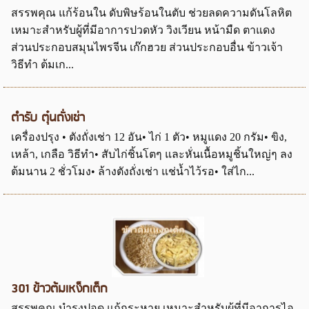
สรรพคุณ แก้ร้อนใน ดับพิษร้อนในตับ ช่วยลดความดันโลหิต
เหมาะสำหรับผู้ที่มีอาการปวดหัว วิงเวียน หน้ามืด ตาแดง
ส่วนประกอบสมุนไพรจีน เก๊กฮวย ส่วนประกอบอื่น ข้าวเจ้า
วิธีทำ ต้มเก...
ตำรับ ตุ๋นถั่งเช่า
เครื่องปรุง • ตังถั่งเช่า 12 อัน• ไก่ 1 ตัว• หมูแดง 20 กรัม• ขิง,
เหล้า, เกลือ วิธีทำ• สับไก่ชิ้นโตๆ และหั่นเนื้อหมูชิ้นใหญ่ๆ ลง
ต้มนาน 2 ชั่วโมง• ล้างตังถั่งเช่า แช่น้ำไว้รอ• ใส่ไก...
301 ข้าวต้มเหง็กเต็ก
สรรพคุณ บำรุงปอด แก้กระหาย เหมาะสำหรับผู้ที่มีอาการไอ