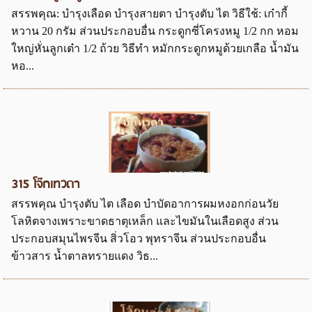
สรรพคุณ: บำรุงเลือด บำรุงสายตา บำรุงตับ ไต วิธีใช้: เก๋ากี้
หวาน 20 กรัม ส่วนประกอบอื่น กระดูกซี่โครงหมู 1/2 กก หอม
ใหญ่หั่นลูกเต๋า 1/2 ถ้วย วิธีทำ หมักกระดูกหมูด้วยเกลือ น้ำมัน
หอ...
315 โจ๊กเทวดา
สรรพคุณ บำรุงตับ ไต เลือด บำบัดอาการผมหงอกก่อนวัย
โลหิตจางเพราะขาดธาตุเหล็ก และไขมันในเลือดสูง ส่วน
ประกอบสมุนไพรจีน สิ่วโอว พุทราจีน ส่วนประกอบอื่น
ข้าวสาร น้ำตาลทรายแดง วิธ...