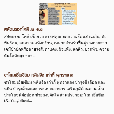
สลัดบรอกโคลี Ju Hua
สลัดบรอกโคลี เก๊กฮวย สรรพคุณ ลดความร้อนส่วนเกิน, ดับ
พิษร้อน, ลดความแห้งกร้าน, เหมาะสำหรับฟื้นฟูร่างกายจาก
เคมีบำบัดหรือฉายรังสี, ตาแดง, ผิวแห้ง, ลดสิว, ปวดหัว, ความ
ดันโลหิตสูง ฯลฯ ...
ชาโสมเอี่ยเซียม หลินจือ เก๋ากี้ พุทราแดง
ชาโสมเอี่ยเซียม หลินจือ เก๋ากี้ พุทราแดง บำรุงชี่ เลือด และ
หยิน บำรุงม้ามและกระเพาะอาหาร เสริมภูมิต้านทาน เป็น
ประโยชน์ต่อปอด ช่วยสงบจิตใจ ส่วนประกอบ: โสมเอี่ยซียม
(Xi Yang Shen)...