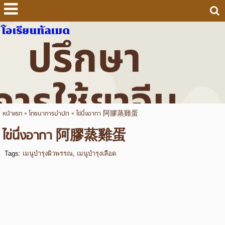
โอเรียนทัลเมด
หน้าแรก
>
โภชนาการบำบัด
>
ไข่นึ่งอากา 阿膠蒸雞蛋
ไข่นึ่งอากา 阿膠蒸雞蛋
Tags:
เมนูบำรุงผิวพรรณ
,
เมนูบำรุงเลือด