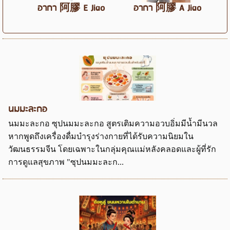
อากา 阿膠 E Jiao
อากา 阿膠 A Jiao
นมมะละกอ
นมมะละกอ ซุปนมมะละกอ สูตรเติมความอวบอิ่มมีน้ำมีนวล
หากพูดถึงเครื่องดื่มบำรุงร่างกายที่ได้รับความนิยมใน
วัฒนธรรมจีน โดยเฉพาะในกลุ่มคุณแม่หลังคลอดและผู้ที่รัก
การดูแลสุขภาพ "ซุปนมมะละก...