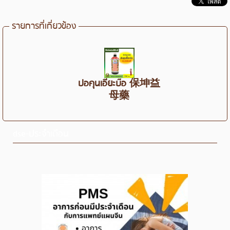
รายการที่เกี่ยวข้อง
ปอคุนเอี๊ยะบ๊อ 保坤益
母藥
dse-ประจำเดือน