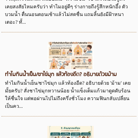
เคยสงสัยไหมครับว่า ทำไมอยู่ดีๆ ร่างกายถึงรู้สึกหนักอึ้ง ตัว
บวมน้ำ ตื่นนอนตอนเช้าแล้วไม่สดชื่น แถมลิ้นยังมีฝ้าหนา
เตอะ? ทั้...
ทำไมกินน้ำเย็น/ชาไข่มุก แล้วท้องอืด? อธิบายด้วยม้าม
ทำไมกินน้ำเย็น/ชาไข่มุก แล้วท้องอืด? อธิบายด้วย 'ม้าม' เคย
มั้ยครับ? สั่งชาไข่มุกหวานน้อย น้ำแข็งเต็มแก้วมาดูดดับร้อน
ให้ชื่นใจ แต่พอผ่านไปไม่ถึงครึ่งชั่วโมง ความฟินกลับเปลี่ยน
เป็นคว...