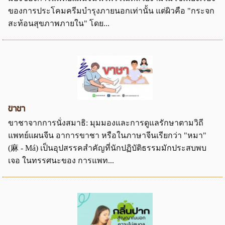
ของการประโคมครีมบำรุงภายนอกเท่านั้น แต่ผิวคือ "กระจก
สะท้อนสุขภาพภายใน" โดย...
ขาชา
ขาชาจากการนั่งสมาธิ: มุมมองและการดูแลรักษาตามวิถี
แพทย์แผนจีน อาการขาชา หรือในภาษาจีนเรียกว่า "หมา"
(麻 - Má) เป็นอุปสรรคสำคัญที่นักปฏิบัติธรรมมักประสบพบ
เจอ ในทรรศนะของ การแพท...