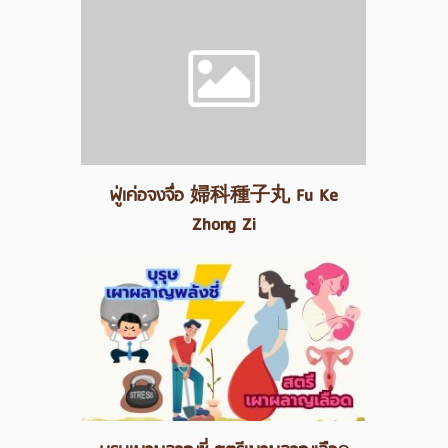
ฟู่เค่อจงจื่อ 婦科種子丸 Fu Ke
Zhong Zi