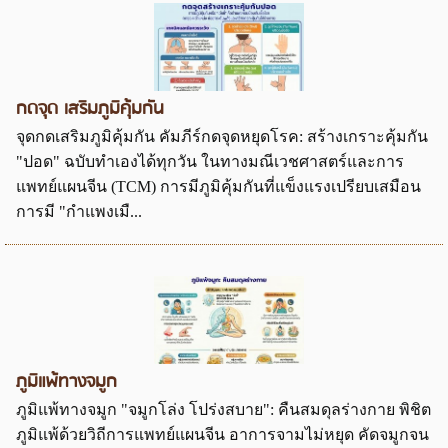
กดจุด เสริมภูมิคุ้มกัน
จุดกดเสริมภูมิคุ้มกัน คัมภีร์กดจุดหยุดโรค: สร้างเกราะคุ้มกัน
"ปอด" ฉบับทำเองได้ทุกวัน ในทางมณีเวชศาสตร์และการ
แพทย์แผนจีน (TCM) การมีภูมิคุ้มกันที่แข็งแรงเปรียบเสมือน
การมี "กำแพงเมื...
ภูมิแพ้ทางจมูก
ภูมิแพ้ทางจมูก "จมูกโล่ง โปร่งสบาย": คืนสมดุลร่างกาย พิชิต
ภูมิแพ้ด้วยวิถีการแพทย์แผนจีน อาการจามไม่หยุด คัดจมูกจน