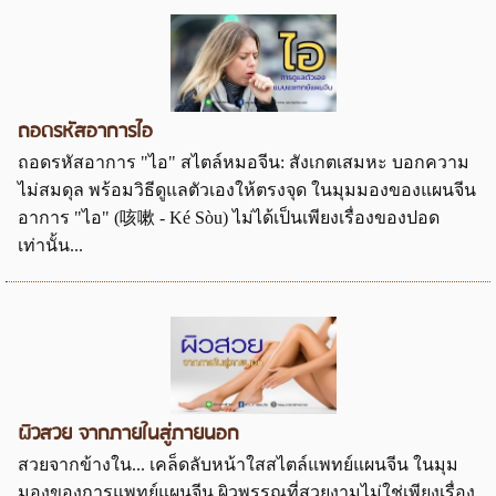
ถอดรหัสอาการไอ
ถอดรหัสอาการ "ไอ" สไตล์หมอจีน: สังเกตเสมหะ บอกความ
ไม่สมดุล พร้อมวิธีดูแลตัวเองให้ตรงจุด ในมุมมองของแผนจีน
อาการ "ไอ" (咳嗽 - Ké Sòu) ไม่ได้เป็นเพียงเรื่องของปอด
เท่านั้น...
ผิวสวย จากภายในสู่ภายนอก
สวยจากข้างใน... เคล็ดลับหน้าใสสไตล์แพทย์แผนจีน ในมุม
มองของการแพทย์แผนจีน ผิวพรรณที่สวยงามไม่ใช่เพียงเรื่อง