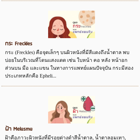
กระ Freckles
กระ (Freckles) คือจุดเล็กๆ บนผิวหนังที่มีสีแดงถึงน้ำตาล พบ
บ่อยในบริเวณที่โดนแสงแดด เช่น ใบหน้า คอ หลัง หน้าอก
ส่วนบน มือ และแขน ในทางการแพทย์แผนปัจจุบัน กระมีสอง
ประเภทหลักคือ Epheli...
ฝ้า Melasma
ฝ้าคือภาวะผิวหนังที่มีรอยด่างดำสีน้ำตาล, น้ำตาลอมเทา,