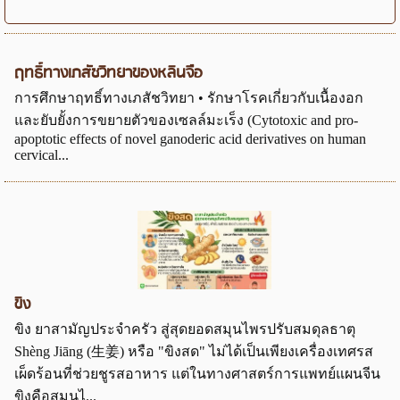
ฤทธิ์ทางเภสัชวิทยาของหลินจือ
การศึกษาฤทธิ์ทางเภสัชวิทยา • รักษาโรคเกี่ยวกับเนื้องอก
และยับยั้งการขยายตัวของเซลล์มะเร็ง (Cytotoxic and pro-
apoptotic effects of novel ganoderic acid derivatives on human
cervical...
ขิง
ขิง ยาสามัญประจำครัว สู่สุดยอดสมุนไพรปรับสมดุลธาตุ
Shèng Jiāng (生姜) หรือ "ขิงสด" ไม่ได้เป็นเพียงเครื่องเทศรส
เผ็ดร้อนที่ช่วยชูรสอาหาร แต่ในทางศาสตร์การแพทย์แผนจีน
ขิงคือสมุนไ...