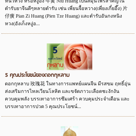
หนิวหวง หรือหงู่อึ๊ง 牛黄 Niu Huang เป็นสมุนไพรสำคัญใน
ตำรับยาจีนดีๆหลายตำรับ เช่น เพี่ยนจื้อหวาง(เพี่ยงเกี๋ยอึ๊ง) 片
仔癀 Pian Zi Huang (Pien Tze Huang) และตำรับอันกงหนิง
หวง(อังเก็งหงู่อ...
5 คุณประโยชน์ของดอกกุหลาบ
ดอกกุหลาบ 玫瑰花 ในทางการแพทย์แผนจีน มีรสขม ฤทธิ์อุ่น
ส่งเสริมการไหลเวียนโลหิต และขจัดภาวะเลือดชะงักงัน
ควบคุมพลัง บรรเทาอาการซึมเศร้า ควบคุมประจำเดือน และ
บรรเทาอาการปวด 5 คุณประโยชน์...