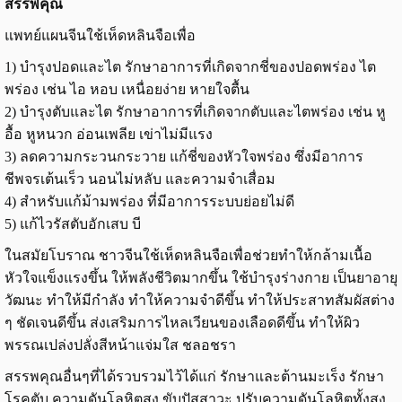
สรรพคุณ
แพทย์แผนจีนใช้เห็ดหลินจือเพื่อ
1) บำรุงปอดและไต รักษาอาการที่เกิดจากชี่ของปอดพร่อง ไต
พร่อง เช่น ไอ หอบ เหนื่อยง่าย หายใจตื้น
2) บำรุงตับและไต รักษาอาการที่เกิดจากตับและไตพร่อง เช่น หู
อื้อ หูหนวก อ่อนเพลีย เข่าไม่มีแรง
3) ลดความกระวนกระวาย แก้ชี่ของหัวใจพร่อง ซึ่งมีอาการ
ชีพจรเต้นเร็ว นอนไม่หลับ และความจำเสื่อม
4) สำหรับแก้ม้ามพร่อง ที่มีอาการระบบย่อยไม่ดี
5) แก้ไวรัสตับอักเสบ บี
ในสมัยโบราณ ชาวจีนใช้เห็ดหลินจือเพื่อช่วยทำให้กล้ามเนื้อ
หัวใจแข็งแรงขึ้น ให้พลังชีวิตมากขึ้น ใช้บำรุงร่างกาย เป็นยาอายุ
วัฒนะ ทำให้มีกำลัง ทำให้ความจำดีขึ้น ทำให้ประสาทสัมผัสต่าง
ๆ ชัดเจนดีขึ้น ส่งเสริมการไหลเวียนของเลือดดีขึ้น ทำให้ผิว
พรรณเปล่งปลั่งสีหน้าแจ่มใส ชลอชรา
สรรพคุณอื่นๆที่ได้รวบรวมไว้ได้แก่ รักษาและต้านมะเร็ง รักษา
โรคตับ ความดันโลหิตสูง ขับปัสสาวะ ปรับความดันโลหิตทั้งสูง