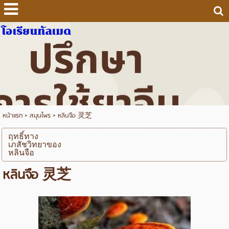
โอเรียนทัลเมด
หน้าแรก
>
สมุนไพร
>
หลินจือ 灵芝
ฤทธิ์ทาง
เภสัชวิทยาของ
หลินจือ
หลินจือ 灵芝