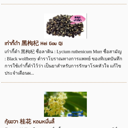
เก๋ากี้ดำ 黑枸杞 Hei Gou Qi
เก๋ากี้ดำ 黑枸杞 ชื่อลาติน : Lycium ruthenicum Murr ชื่อสามัญ
: Black wolfberry ตำราโบราณทางการแพทย์ ของทิเบตบันทึก
การใช้เก๋ากี้ดำไว้ว่า เป็นยาสำหรับการรักษาโรคหัวใจ แก้ไข
ประจำเดือนผ...
กุ้ยฮวา 桂花 หอมหมื่นลี้