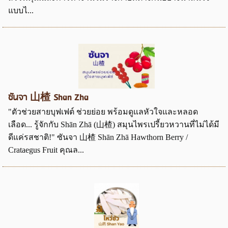
แบบไ...
ซันจา 山楂 Shan Zha
"ตัวช่วยสายบุฟเฟต์ ช่วยย่อย พร้อมดูแลหัวใจและหลอด
เลือด... รู้จักกับ Shān Zhā (山楂) สมุนไพรเปรี้ยวหวานที่ไม่ได้มี
ดีแค่รสชาติ!" ซันจา 山楂 Shān Zhā Hawthorn Berry /
Crataegus Fruit คุณล...