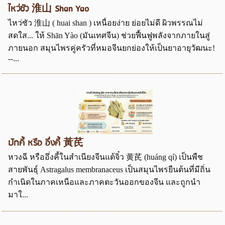
ไหว่ซัว 淮山 Shan Yao
ไหว่ซัว 淮山 ( huai shan ) เหนื่อยง่าย ย่อยไม่ดี ผิวพรรณไม่
สดใส... ให้ Shān Yào (มันเทศจีน) ช่วยฟื้นฟูพลังจากภายในสู่
ภายนอก สมุนไพรคู่ครัวที่หมอจีนยกย่องให้เป็นยาอายุวัฒนะ!
--...
ปักคี้ หรือ อึ่งคี้ 黃芪
หวงฉี หรืออึ่งคี้ในสำเนียงจีนแต้จิ๋ว 黄芪 (huáng qí) เป็นพืช
สายพันธุ์ Astragalus membranaceus เป็นสมุนไพรยืนต้นที่มีถิ่น
กำเนิดในภาคเหนือและภาคตะวันออกของจีน และถูกนำ
มาใ...