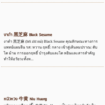
งาดำ 黑芝麻 Black Sesame
งาดำ 黑芝麻 (hēi zhī má) Black Sesame คุณลักษณะทางการ
แพทย์แผนจีน รส: หวาน ฤทธิ์: กลาง เข้าสู่เส้นลมปราณ: ตับ
ไต ม้าม การออกฤทธิ์ บำรุงตับและไต หยินและสารสำคัญ
ทำให้อวัยวะทั้งห...
หนิวหวง 牛黄 Niu Huang