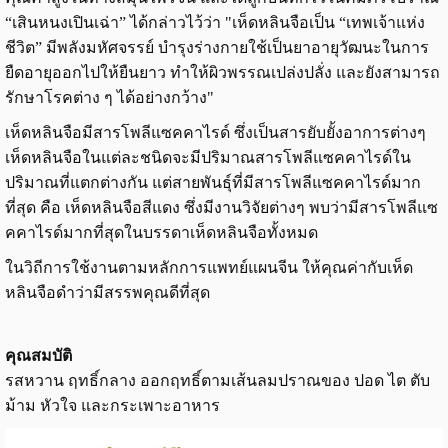
“เสินหนงเปินเฉ่า” ได้กล่าวไว้ว่า "เห็ดหลินจือเป็น “เทพเจ้าแห่ง
ชีวิต” มีพลังมหัศจรรย์ บำรุงร่างกายใช้เป็นยาอายุวัฒนะในการ
ยืดอายุออกไปให้ยืนยาว ทำให้ผิวพรรณเปล่งปลั่ง และยังสามารถ
รักษาโรคต่าง ๆ ได้อย่างกว้าง"
เห็ดหลินจือมีสารโพลีแซคคาไรด์ ซึ่งเป็นสารยับยั้งอาการต่างๆ
เห็ดหลินจือในแต่ละชนิดจะมีปริมาณสารโพลีแซคคาไรด์ใน
ปริมาณที่แตกต่างกัน แต่สายพันธุ์ที่มีสารโพลีแซคคาไรด์มาก
ที่สุด คือ เห็ดหลินจือสีแดง ซึ่งมีงานวิจัยต่างๆ พบว่ามีสารโพลีแซ
คคาไรด์มากที่สุดในบรรดาเห็ดหลินจือทั้งหมด
ในวิถีการใช้งานตามหลักการแพทย์แผนจีน ให้คุณค่ากับเห็ด
หลินจือดำว่ามีสรรพคุณดีที่สุด
คุณสมบัติ
รสหวาน ฤทธิ์กลาง ออกฤทธิ์ตามเส้นลมปราณของ ปอด ไต ตับ
ม้าม หัวใจ และกระเพาะอาหาร