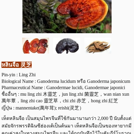
หลินจือ 灵芝
Pin-yin : Ling Zhi
Biological Name : Ganoderma lucidum หรือ Ganoderma japonicum
Pharmaceutical Name : Ganodermae lucidi, Ganodermae japonici
ชื่ออื่นๆ : mu ling zhi 木靈芝，jun ling zhi 菌靈芝，wan nian xun
萬年蕈，ling zhi cao 靈芝草，chi zhi 赤芝，hong zhi 紅芝
ญี่ปุ่น : mannentake(萬年茸); reishi(灵芝）
เห็ดหลินจือ เป็นสมุนไพรจีนที่ใช้กันมานานกว่า 2,000 ปี นับตั้งแต่
สมัยจักรพรรดิฉินซีฮ่องเต้เป็นต้นมา เห็ดหลินจือเป็นของหายากมี
คุณค่าสูงในทางสมุนไพรจีน และได้ถูกบันทึกไว้ในคัมภีร์โบราณ