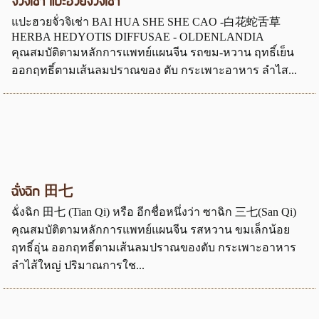
จั่วจิเช่า แปะฮวยจั่วจิเช่า
แปะฮวยจั่วจิเช่า BAI HUA SHE SHE CAO -白花蛇舌草
HERBA HEDYOTIS DIFFUSAE - OLDENLANDIA
คุณสมบัติตามหลักการแพทย์แผนจีน รถขม-หวาน ฤทธิ์เย็น
ออกฤทธิ์ตามเส้นลมปราณของ ตับ กระเพาะอาหาร ลำไส...
ฉั่งฉิก 田七
ฉั่งฉิก 田七 (Tian Qi) หรือ อีกชื่อหนึ่งว่า ซาฉิก 三七(San Qi)
คุณสมบัติตามหลักการแพทย์แผนจีน รสหวาน ขมเล็กน้อย
ฤทธิ์อุ่น ออกฤทธิ์ตามเส้นลมปราณของตับ กระเพาะอาหาร
ลำไส้ใหญ่ ปริมาณการใช...