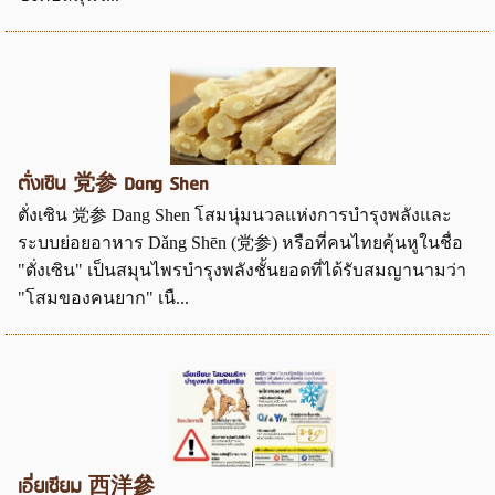
ตั่งเซิน 党参 Dang Shen
ตั่งเซิน 党参 Dang Shen โสมนุ่มนวลแห่งการบำรุงพลังและ
ระบบย่อยอาหาร Dǎng Shēn (党参) หรือที่คนไทยคุ้นหูในชื่อ
"ตั่งเซิน" เป็นสมุนไพรบำรุงพลังชั้นยอดที่ได้รับสมญานามว่า
"โสมของคนยาก" เนื...
เอี่ยเซียม 西洋參