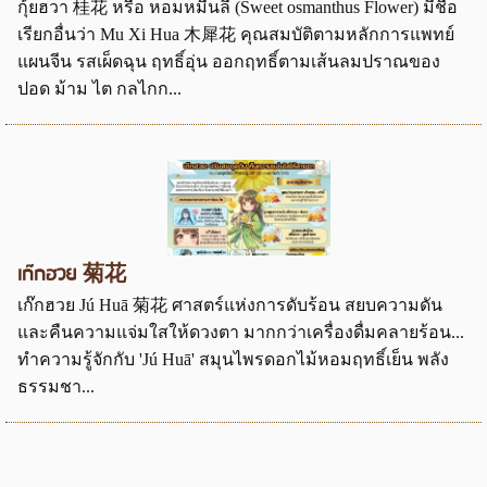
กุ้ยฮวา 桂花 หรือ หอมหมื่นลี้ (Sweet osmanthus Flower) มีชื่อ
เรียกอื่นว่า Mu Xi Hua 木犀花 คุณสมบัติตามหลักการแพทย์
แผนจีน รสเผ็ดฉุน ฤทธิ์อุ่น ออกฤทธิ์ตามเส้นลมปราณของ
ปอด ม้าม ไต กลไกก...
เก๊กฮวย 菊花
เก๊กฮวย Jú Huā 菊花 ศาสตร์แห่งการดับร้อน สยบความดัน
และคืนความแจ่มใสให้ดวงตา มากกว่าเครื่องดื่มคลายร้อน...
ทำความรู้จักกับ 'Jú Huā' สมุนไพรดอกไม้หอมฤทธิ์เย็น พลัง
ธรรมชา...