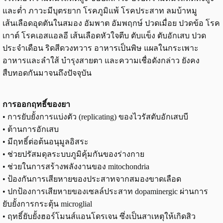
และต่ำ ภาวะมีบุตรยาก โรคภูมิแพ้ โรคประสาท ลมบ้าหมู
เส้นเลือดอุดตันในสมอง อัมพาต อัมพฤกษ์ ปวดเมื่อย ปวดข้อ โรค
เกาต์ โรคเอสแอลอี เส้นเลือดหัวใจตีบ ตับแข็ง ตับอักเสบ ปวด
ประจำเดือน ริดสีดวงทวาร อาหารเป็นพิษ แผลในกระเพาะ
อาหารและลำใส้ บำรุงสายตา และความเชื่อดังกล่าว ยังคง
สืบทอดกันมาจนถึงปัจจุบัน
การออกฤทธิ์ของยา
• การยับยั้งการแบ่งตัว (replicating) ของไวรัสตับอักเสบบี
• ต้านการอักเสบ
• มีฤทธิ์ต่อต้นอนุมูลอิสระ
• ช่วยปรัสมดุลระบบภูมิคุ้มกันของร่างกาย
• ช่วยในการสร้างพลังงานของ mitochondria
• ป้องกันการเสียหายของประสาทจากสมองขาดเลือด
• ปกป้องการเสียหายของเซลล์ประสาท dopaminergic ผ่านการ
ยับยั้งการกระตุ้น microglial
• ฤทธิ์ยับยั้งฮอร์โมนส์แอนโดรเจน ซึ่งเป็นสาเหตุให้เกิดสิว