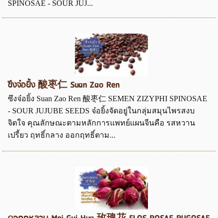
SPINOSAE - SOUR JUJ...
ซึงจ๋อยิ้ง 酸枣仁 Suan Zao Ren
ซึงจ๋อยิ้ง Suan Zao Ren 酸枣仁 SEMEN ZIZYPHI SPINOSAE
- SOUR JUJUBE SEEDS จ๋อยิ้งจัดอยู่ในกลุ่มสมุนไพรสงบ
จิตใจ คุณลักษณะตามหลักการแพทย์แผนจีนคือ รสหวาน
เปรี้ยว ฤทธิ์กลาง ออกฤทธิ์ตาม...