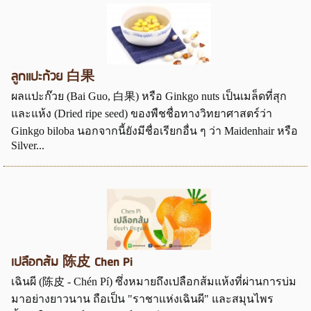
ลูกแปะก้วย 白果
ผลแปะก๊วย (Bai Guo, 白果) หรือ Ginkgo nuts เป็นเมล็ดที่สุก
และแห้ง (Dried ripe seed) ของพืชชื่อทางวิทยาศาสตร์ว่า
Ginkgo biloba นอกจากนี้ยังมีชื่อเรียกอื่น ๆ ว่า Maidenhair หรือ
Silver...
เปลือกส้ม 陈皮 Chen Pi
เฉินผี (陈皮 - Chén Pí) ซึ่งหมายถึงเปลือกส้มแห้งที่ผ่านการบ่ม
มาอย่างยาวนาน ถือเป็น "ราชาแห่งเฉินผี" และสมุนไพร