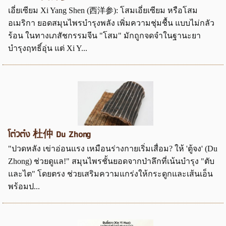
เอี่ยเซียม Xi Yang Shen (西洋参): โสมเอี่ยเซียม หรือโสม
อเมริกา ยอดสมุนไพรบำรุงพลัง เพิ่มความชุ่มชื้น แบบไม่กลัว
ร้อน ในทางเภสัชกรรมจีน "โสม" มักถูกจดจำในฐานะยา
บำรุงฤทธิ์อุ่น แต่ Xi Y...
โต่วต๋ง 杜仲 Du Zhong
"ปวดหลัง เข่าอ่อนแรง เหมือนร่างกายเริ่มเสื่อม? ให้ 'ตู้จง' (Du
Zhong) ช่วยดูแล!" สมุนไพรชั้นยอดจากป่าลึกที่เน้นบำรุง "ตับ
และไต" โดยตรง ช่วยเสริมความแกร่งให้กระดูกและเส้นเอ็น
พร้อมป...