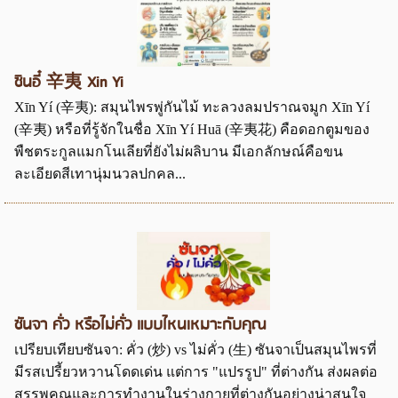
ซินอี๋ 辛夷 Xin Yi
Xīn Yí (辛夷): สมุนไพรพู่กันไม้ ทะลวงลมปราณจมูก Xīn Yí
(辛夷) หรือที่รู้จักในชื่อ Xīn Yí Huā (辛夷花) คือดอกตูมของ
พืชตระกูลแมกโนเลียที่ยังไม่ผลิบาน มีเอกลักษณ์คือขน
ละเอียดสีเทานุ่มนวลปกคล...
ซันจา คั่ว หรือไม่คั่ว แบบไหนเหมาะกับคุณ
เปรียบเทียบซันจา: คั่ว (炒) vs ไม่คั่ว (生) ซันจาเป็นสมุนไพรที่
มีรสเปรี้ยวหวานโดดเด่น แต่การ "แปรรูป" ที่ต่างกัน ส่งผลต่อ
สรรพคุณและการทำงานในร่างกายที่ต่างกันอย่างน่าสนใจ