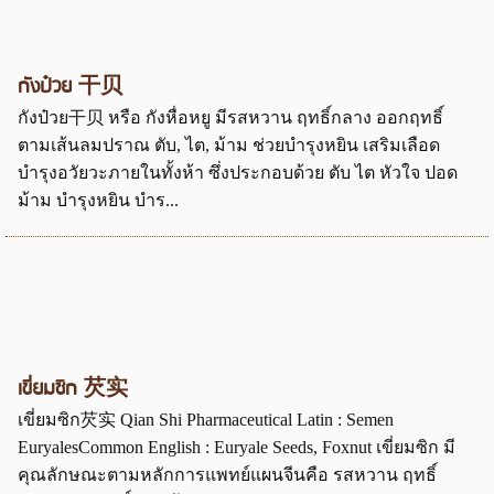
กังป๋วย 干贝
กังป๋วย干贝 หรือ กังหื่อหยู มีรสหวาน ฤทธิ์กลาง ออกฤทธิ์
ตามเส้นลมปราณ ตับ, ไต, ม้าม ช่วยบำรุงหยิน เสริมเลือด
บำรุงอวัยวะภายในทั้งห้า ซึ่งประกอบด้วย ตับ ไต หัวใจ ปอด
ม้าม บำรุงหยิน บำร...
เขี่ยมซิก 芡实
เขี่ยมซิก芡实 Qian Shi Pharmaceutical Latin : Semen
EuryalesCommon English : Euryale Seeds, Foxnut เขี่ยมซิก มี
คุณลักษณะตามหลักการแพทย์แผนจีนคือ รสหวาน ฤทธิ์