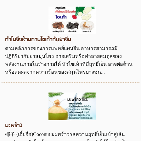
ทำไมจึงห้ามทานไชเท้ากับยาจีน
ตามหลักการของการแพทย์แผนจีน อาหารสามารถมี
ปฏิกิริยากับยาสมุนไพร อาจเสริมหรือทำลายสมดุลของ
พลังงานภายในร่างกายได้ หัวไชเท้าที่มีฤทธิ์เย็น อาจต่อต้าน
หรือลดผลจากความร้อนของสมุนไพรบางชน...
มะพร้าว
椰子 (เอี้ยจื่อ)Coconut มะพร้าวรสหวานฤทธิ์เย็นเข้าสู่เส้น