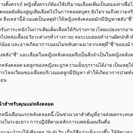
างตั้งครรภ์ หญิงตั้งครรภ์ต้องใช้ปริมาณเลือดเพิ่มเป็นสองเท่าเพื่
คลอดยังต้องสูญเสียเลือดไปในการคลอดบุตร ยังไม่รวมถึงความจริงท
ด สิ่งเหล่านี้ล้วนแต่เป็นเหตุทำให้หญิงหลังคลอดมักมีปัญหาพลัง”ชี
งรับภาระหนักในการเติมเต็มเลือดให้กับร่างกาย (โดยแปลงจากอาห
อดไปหล่อเลี้ยงอวัยวะต่างๆทั่วร่างกาย) จนระบบย่อยทำงานผิดปกติ 
้น้อย และอาจเกิดอาการนอนไม่หลับตามมาจากเหตุที่”ชี่”ขอองม้
งพลัง”ชี่” และเลือดในหญิงหลังคลอดจึงเป็นสิ่งจำเป็นในหญิงหลั
าหลังคลอด มดลูกของหญิงจะถูกความเย็นรุกรานได้ง่าย เป็นเหตุให
การไหลเวียนของเลือดบริเวณมดลูกมีปัญหา ทำให้เกิดอาการปวดท้
ก้อน
ำสำหรับคุณแม่หลังคลอด
าหนึ่งเดือนแรกหลังคลอดนี้ เป็นช่วงเวลาสำคัญที่อาจส่งผลกระ
วงในระยะยาว การปฎิบัติตามหลักการแพทย์แผนจีนคือ
่อนและบำรุงให้เพียงพอ 28-40 วัน เมื่อรู้สึกว่าแข็งแรงขึ้น ให้จัด