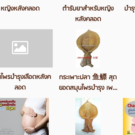
หญิงหลังคลอด
ตำรับยาสำหรับหญิง
บำร
หลังคลอด
นไพรบำรุงเลือดหลังค
กระเพาะปลา 鱼鳔 สุด
ลอด
ยอดสมุนไพรบำรุง เพ...