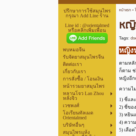
หน้าแรก
>
ปรึกษาการใช้สมุนไพร
กรุณา Add Line ร้าน
หญิ
Line id : @orientalmed
หรือคลิกเพิ่มเพื่อน
Tags:
ds
หญิง
พบหมอจีน
รับจัดยาสมุนไพรจีน
ตามหลั
ติดต่อเรา
ก็ตาม ช
เกี่ยวกับเรา
หญิงอีก
การสั่งซื้อ / โอนเงิน
หน้ารวมยาสมุนไพร
ความไม่
หลานโจว Lan Zhou
หลั่งจิว
1) ชี่แล
เวชพงศ์
2) ชี่
โอเรียนทัลเมด
3) หยิน
Orientalmed
4) ความ
บริษัทอื่นๆ
5) เลือ
สมุนไพรแห้ง