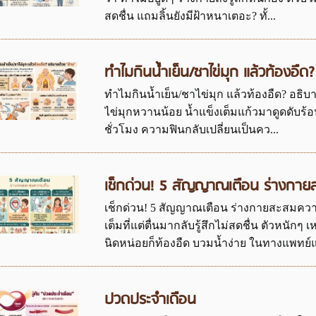
สดชื่น แถมลิ้นยังมีฝ้าหนาเตอะ? ทั้...
ทำไมกินน้ำเย็น/ชาไข่มุก แล้วท้องอืด
ทำไมกินน้ำเย็น/ชาไข่มุก แล้วท้องอืด? อธิบาย
ไข่มุกหวานน้อย น้ำแข็งเต็มแก้วมาดูดดับร้อน
ชั่วโมง ความฟินกลับเปลี่ยนเป็นคว...
เช็กด่วน! 5 สัญญาณเตือน ร่างกาย
เช็กด่วน! 5 สัญญาณเตือน ร่างกายสะสมควา
เต็มที่แต่ตื่นมากลับรู้สึกไม่สดชื่น ตัวหนัก
นิดหน่อยก็ท้องอืด บวมน้ำง่าย ในทางแพทย์แ
ปวดประจำเดือน