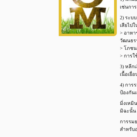
เช่นการ
2) ระบ
เสียไปใ
> อาหาร
วัฒนธร
> โภชนา
> การใช
3) หลีก
เนื้อเย
4) การร
ป้องกัน
มิ่งเห
มิฉะนั้น
การรมยา
สำหรับอ