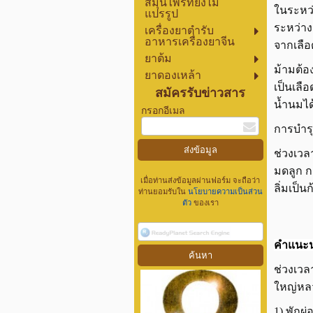
สมุนไพรที่ยังไม่
ในระหว่
แปรรูป
ระหว่าง
เครื่องยาตำรับ
อาหารเครื่องยาจีน
จากเลือ
ยาต้ม
ม้ามต้อ
ยาดองเหล้า
เป็นเลื
สมัครรับข่าวสาร
น้ำนมได
กรอกอีเมล
การบำรุ
ช่วงเวล
มดลูก 
เมื่อท่านส่งข้อมูลผ่านฟอร์ม จะถือว่า
ลิ่มเป็น
ท่านยอมรับใน
นโยบายความเป็นส่วน
ตัว
ของเรา
คำแนะน
ช่วงเวล
ใหญ่หล
1) พักผ