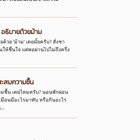
? อธิบายด้วยม้าม
ด้วย 'ม้าม' เคยมั้ยครับ? สั่งชา
ให้ชื่นใจ แต่พอผ่านไปไม่ถึงครึ่ง
สะสมความชื้น
มชื้น เคยไหมครับ? นอนพักผ่อน
ๆ เหมือนมีอะไรมาทับ หรือกินอะไร
...