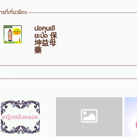
รที่เกี่ยวข้อง
ปอคุนเอี๊
ยะบ๊อ 保
坤益母
藥
มีบุตร