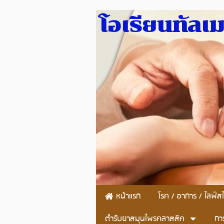
โอเรียนทัลเ
หน้าแรก
โรค / อาการ / ไลฟ์สไ
ตำรับยาสมุนไพรคลาสสิค
กา