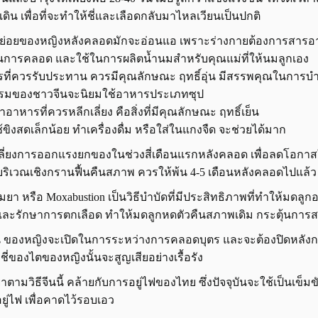
เดิน เพื่อที่จะทำให้ชี่และเลือดกลับมาไหลเวียนเป็นปกติ
บย่อยของหญิงหลังคลอดมักจะอ่อนแอ เพราะร่างกายต้องการสารอ
นการคลอด และใช้ในการผลิตน้ำนมสำหรับคุณแม่ที่ให้นมลูกเอง
ที่ควรรับประทาน ควรมีคุณลักษณะ ฤทธิ์อุ่น มีสรรพคุณในการบำรุง
รมของชาวจีนจะนิยมใช้อาหารประเภทซุป
อาหารที่ควรหลีกเลี่ยง คือสิ่งที่มีคุณลักษณะ ฤทธิ์เย็น
้ขิงสดเล็กน้อย ทำเครื่องดื่ม หรือใส่ในแกงจืด จะช่วยได้มาก
เลี่ยงการออกแรงยกของในช่วงสี่เดือนแรกหลังคลอด เพื่อลดโอกา
ื่อบริเวณเชิงกรานฟื้นคืนสภาพ ควรให้พ้น 4-5 เดือนหลังคลอดไปแล้ว
มยา หรือ Moxabustion เป็นวิธีบำบัดที่มีประสิทธิภาพที่ทำให้มดลู
และรักษาการตกเลือด ทำให้มดลูกหดตัวคืนสภาพเดิม กระตุ้นการส
มิน ของหญิงจะเปิดในการระหว่างการคลอดบุตร และจะต้องปิดหลัง
 ชี่ของไตของหญิงนั้นจะสูญเสียอย่างเรื้อรัง
ตามวิธีจีนนี้ คล้ายกับการอยู่ไฟของไทย ซึ่งปัจจุบันจะใช้เป็นเข็ม
ยู่ไฟ เพื่อคาดไว้รอบเอว