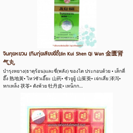
จินคุยหยวน (กิมกุ่ยเสียงขี่อี๊)Jin Kui Shen Qi Wan 金匮肾
气丸
บำรุงหยาง(ธาตุร้อน)และชี่(พลัง) ของไต ประกอบด้วย • เส็กตี่
อึ๊ง 熟地黃• ไหว่ซัวเอี๊ยะ 山药• ซัวจูยู้ 山茱萸• เจ่กเสี่ย 泽泻•
หกเหล็ง 茯苓• ตังพ้วย 牡丹皮• เหน็กก...