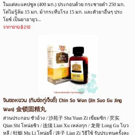
ในแต่ละแคปซูล (400 มก.) ประกอบด้วย กระชายดำ 250 มก.
โด่ไม่รู้ล้ม 15 มก. ม้ากระทืบโรง 15 มก. และตัวยาอื่นๆ ประ
โยช์ เป็นยาอายุว...
ราคาขาย
฿210
จินซอหยวน (กิมซ่อกู่เจ็งอี๊) Chin So Wan (Jin Suo Gu Jing
Wan) 金锁固精丸
ส่วนประกอบ ซัวอ้วง / 沙苑子 Sha Yuan Zi เขี่ยมซิก / 芡实
Qian Shi โหน่ยชิว / 连须 Lian Xu เหล่งกุก / 龙骨 Long Gu โบว
หลี / 牡蛎 Mu Li โหน่ยจี้ / 连子 Lian Zi วิธีใช้ รับประทนครั้งละ