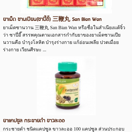
ยาเม็ด ซานเปียน(ซาปี้อี๊) 三鞭丸 San Bian Wan
ยาเม็ดซานวาน 三鞭丸 San Bian Wan หรือชื่อในสำเนียงแต้จิ๋ว
ว่า ซาปี่อี๊ สรรพคุณตามเอกสารกำกับยาของยาเม็ดซานเปีย
นวานคือ บำรุงโลหิต บำรุงร่างกาย แก้อ่อนเพลีย ปวดเมื่อย
ร่างกาย เวียนศีรษะ ...
ยาแคปซูล กระชายดำ ขาวละออ
กระชายดำ ชนิดแคปซูล ขาวละออ 100 แคปซูล ส่วนประกอบ