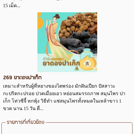
15 เม็ด...
269 ยาดองปาเก็ก
เหมาะสำหรับผู้ที่หยางของไตพร่อง มักฝันเปียก ปัสสาวะ
กะปริดกะปรอย ปวดเมื่อยเอว หย่อนสมรรถภาพ สมุนไพร ปา
เก็ก โท่วซีจี้ หกพุ้ง วิธีทำ แช่สมุนไพรทั้งหมดในเหล้าขาว 1
ขวด นาน 15 วัน ดื่...
รายการที่เกี่ยวข้อง