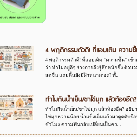
4 พฤติกรรมตัวดี! ที่แอบเติม ความชื้น 
4 พฤติกรรมตัวดี! ที่แอบเติม "ความชื้น" เข้า
ว่า ทำไมอยู่ดีๆ ร่างกายถึงรู้สึกหนักอึ้ง ตัว
สดชื่น แถมลิ้นยังมีฝ้าหนาเตอะ? ทั้...
ทำไมกินน้ำเย็น/ชาไข่มุก แล้วท้องอืด
ทำไมกินน้ำเย็น/ชาไข่มุก แล้วท้องอืด? อธิบาย
ไข่มุกหวานน้อย น้ำแข็งเต็มแก้วมาดูดดับร้อน
ชั่วโมง ความฟินกลับเปลี่ยนเป็นคว...