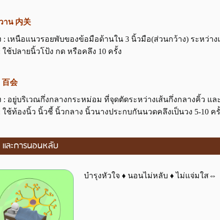
ยกวาน 内关
 : เหนือแนวรอยพับของข้อมือด้านใน 3 นิ้วมือ(ส่วนกว้าง) ระหว่างเ
: ใช้ปลายนิ้วโป้ง กด หรือคลึง 10 ครั้ง
ุ่ย 百会
 : อยู่บริเวณกึ่งกลางกระหม่อม ที่จุดตัดระหว่างเส้นกึ่งกลางคิ้ว แ
: ใช้ท้องนิ้ว นิ้วชี้ นิ้วกลาง นิ้วนางประกบกันนวดคลึงเป็นวง 5-10 ครั
จ และการนอนหลับ
บำรุงหัวใจ ♦ นอนไม่หลับ ♦ ไม่แจ่มใส⇔