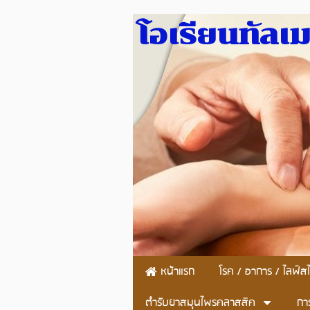
โอเรียนทัลเ
หน้าแรก
โรค / อาการ / ไลฟ์สไ
ตำรับยาสมุนไพรคลาสสิค
กา