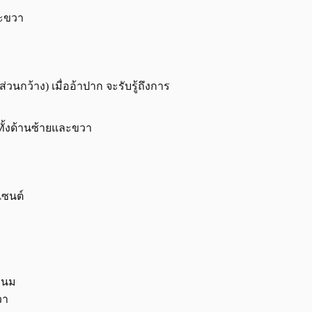
และขวา
นกว้าง) เมื่ออ้าปาก จะรับรู้ถึงการ
 ทั้งด้านซ้ายและขวา
เซนต์
ัวนม
วา