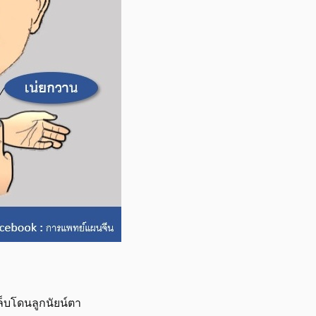
เล็บโดนลูกนัยน์ตา