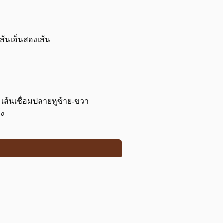
ส้นเอ็นสองเส้น
ละเส้นเชื่อมปลายหูซ้าย-ขวา
้ง