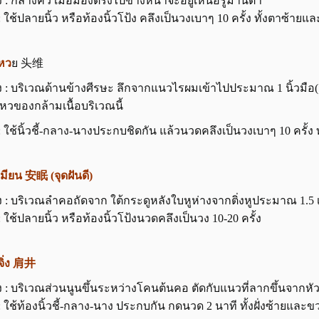
 : กลางคิ้ว เมื่อมองตรงไปข้างหน้าจะอยู่เหนือรูม่านตา
: ใช้ปลายนิ้ว หรือท้องนิ้วโป้ง คลึงเป็นวงเบาๆ 10 ครั้ง ทั้งตาซ้าย
เหว
ย 头维
 : บริเวณด้านข้างศีรษะ ลึกจากแนวไรผมเข้าไปประมาณ 1 นิ้วมือ(ส่ว
ไหวของกล้ามเนื้อบริเวณนี้
 : ใช้นิ้วชี้-กลาง-นางประกบชิดกัน แล้วนวดคลึงเป็นวงเบาๆ 10 ครั้ง
หมียน 安眠 (จุดฝันดี)
 : บริเวณลำคอถัดจาก ใต้กระดูหลังใบหูห่างจากติ่งหูประมาณ 1.5 
: ใช้ปลายนิ้ว หรือท้องนิ้วโป้งนวดคลึงเป็นวง 10-20 ครั้ง
นจิ่ง 肩井
 : บริเวณส่วนนูนขึ้นระหว่างโคนต้นคอ ตัดกับแนวที่ลากขึ้นจากห
 : ใช้ท้องนิ้วชี้-กลาง-นาง ประกบกัน กดนวด 2 นาที ทั้งฝั่งซ้ายและข