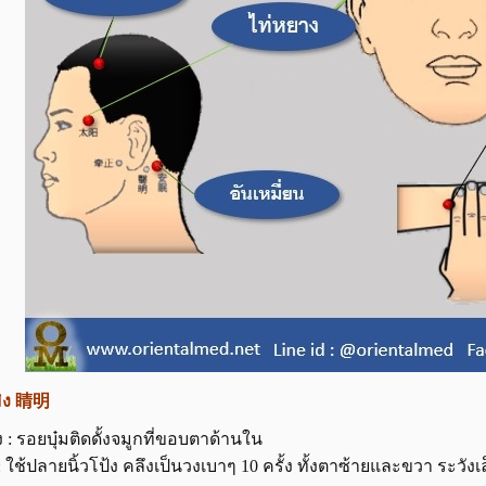
มิง 睛明
 : รอยบุ๋มติดดั้งจมูกที่ขอบตาด้านใน
 : ใช้ปลายนิ้วโป้ง คลึงเป็นวงเบาๆ 10 ครั้ง ทั้งตาซ้ายและขวา ระวัง