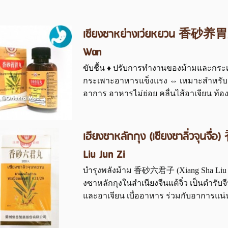
เซียงชาหย่างเว่ยหยวน 香砂养胃丸
Wan
ขับชื้น ♦ ปรับการทำงานของม้ามและกระ
กระเพาะอาหารแข็งแรง ⇔ เหมาะสำหรับผู้
อาการ อาหารไม่ย่อย คลื่นไส้อาเจียน ท้อง
เฮียงซาหลักกุง (เซียงซาลิ่วจุ
Liu Jun Zi
บำรุงพลังม้าม 香砂六君子 (Xiang Sha Liu Jun 
งซาหลักกุงในสำเนียงจีนแต้จิ๋ว เป็นตำรับจ
และอาเจียน เบื่ออาหาร ร่วมกับอาการแน่