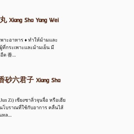
 Xiang Sha Yang Wei
เพาะอาหาร ♦ ทำให้ม้ามและ
ที่กระเพาะและม้ามเย็น มี
อืด 香...
นจื่อ) 香砂六君子 Xiang Sha
Zi) เซียงซาลิ่วจุนจื่อ หรือเฮีย
ีนโบราณที่ใช้กับอาการ คลื่นไส้
นหล...