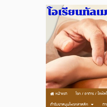
โอเรียนทัลเ
หน้าแรก
โรค / อาการ / ไลฟ์สไ
ตำรับยาสมุนไพรคลาสสิค
กา