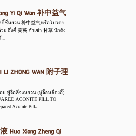
๊) Bu Zhong Yi Qi Wan 补中益气
ู่จงอี้ชี่หยวน 补中益气หรือโปวตง
บด้วย อึ่งคี้ 黄芪 กำเช่า 甘草 ปักตัง
...
ี๊) FU ZI LI ZHONG WAN 附子理
่จื่อลี่จงหยวน (หู่จื้อหลี่ตงอี๊)
ARED ACONITE PILL TO
d Aconite Pill...
正氣液 Huo Xiang Zheng Qi