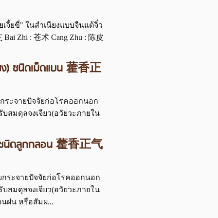
เฮียเจี้ยขี่" ในสำเนียงแบบจีนแต้จิ๋ว
 Bai Zhi : 苍术 Cang Zhu : 陈皮
ยคี่เพี่ยง) ชนิดเม็ดแบน 藿香正
์ ขับกระจายปัจจัยก่อโรคออกนอก
รับสมดุลจงเจียว(อวัยวะภายใน
้ยขี่อี๊) ชนิดลูกกลอน 藿香正气
 ขับกระจายปัจจัยก่อโรคออกนอก
รับสมดุลจงเจียว(อวัยวะภายใน
นฝน หรือสัมผ...