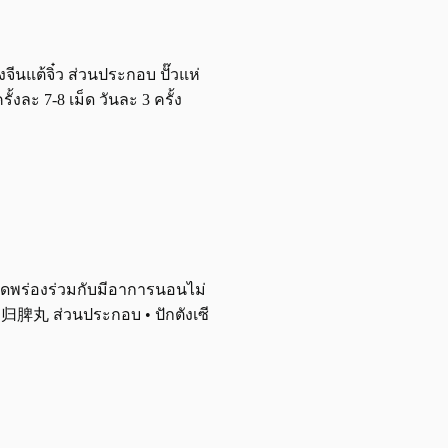
ยงจีนแต้จิ๋ว ส่วนประกอบ ปั๊วแห่
ั้งละ 7-8 เม็ด วันละ 3 ครั้ง
ลือดพร่องร่วมกับมีอาการนอนไม่
N - 归脾丸 ส่วนประกอบ • ปักตังเซี