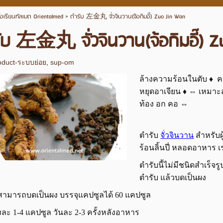
โอเรียนทัลเมด Orientalmed
>
ตำรับ 左金丸 จั่วจินวาน(จ้อกิมอี๊) Zuo Jin Wan
ับ 左金丸 จั่วจินวาน(จ้อกิมอี๊) Z
oduct-ระบบย่อย
,
sup-om
ล้างความร้อนในตับ ♦ ควบ
หยุดอาเจียน ♦ ⇔ เหมาะส
ท้อง อก คอ ⇔
ตำรับ
จั่วจินวาน
สำหรับผ
ร้อนลิ้นปี่ หลอดอาหาร เ
ตำรับนี้ไม่มีชนิดสำเร็จร
ตำรับ แล้วบดเป็นผง
ดสามารถบดเป็นผง บรรจุแคปซูลได้ 60 แคปซูล
งละ 1-4 แคปซูล วันละ 2-3 ครั้งหลังอาหาร