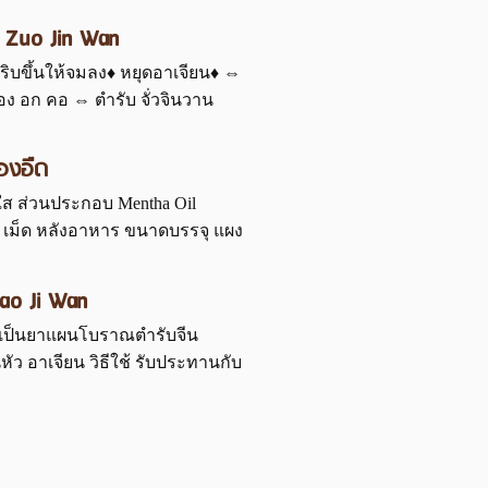
 Zuo Jin Wan
เริบขึ้นให้จมลง♦ หยุดอาเจียน♦ ⇔
อง อก คอ ⇔ ตำรับ จั่วจินวาน
้องอืด
ใส ส่วนประกอบ Mentha Oil
1-2 เม็ด หลังอาหาร ขนาดบรรจุ แผง
ao Ji Wan
ุน เป็นยาแผนโบราณตำรับจีน
หัว อาเจียน วิธีใช้ รับประทานกับ