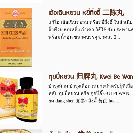
เอ้อเฉินหยวน หยี่ถิ่งอี๊ 二陈丸
แก้ไอ เอ้อเฉินหยวน หรือหยี่ถิ่งอี๊ ในสำเนี
ถิ่งพ้วย หกเหล็ง กำเช่า วิธีใช้ รับประทานคร
พร้อมน้ำอุ่น ขนาดบรรจุ ขวดละ 2...
กุยปี่หยวน 归脾丸 Kwei Be Wan
บำรุงม้าม บำรุงเลือด เหมาะสำหรับผู้ที่เ
หลับ กุยปี่หยวน หรือ กุยปี่อี๊ GUI PI WA
ยม dang shen 党参• อึ่งคี้ 黄芪 hua...