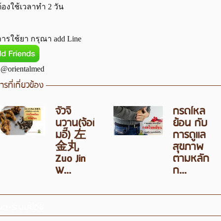
ต้อง
ใช้เวลาทำ 2 วัน
ารใช้ยา กรุณา add Line
: @orientalmed
รที่เกี่ยวข้อง
จั่วจิ
กรดไหล
นวาน(จ้อกิ
ย้อน กับ
มอี๊) 左
การดูแล
金丸
สุขภาพ
Zuo Jin
ตามหลัก
W...
ก...
uct-ระบบย่อย