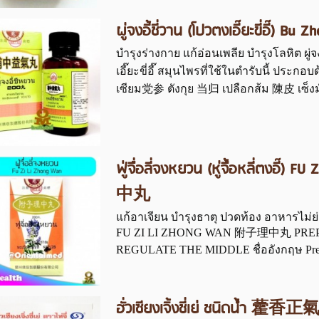
ผู่จงอี้ชี่วาน (โปวตงเอี๊ยะขี่อี
บำรุงร่างกาย แก้อ่อนเพลีย บำรุงโลหิต ผ
เอี๊ยะขี่อี๊ สมุนไพรที่ใช้ในตำรับนี้ ประกอ
เซียม党参 ตังกุย 当归 เปลือกส้ม 陳皮 เซ็งมั
ฟู่จื่อลี่จงหยวน (หู่จื้อหลี่ตงอ
中丸
แก้อาเจียน บำรุงธาตุ ปวดท้อง อาหารไม่ย่อย ฟู
FU ZI LI ZHONG WAN 附子理中丸 PREP
REGULATE THE MIDDLE ชื่ออังกฤษ Prepare
ฮั่วเซียงเจิ้งชี่เย่ ชนิดน้ำ 藿香