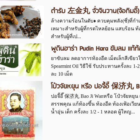
ตำรับ 左金丸 จั่วจินวาน(จ้อกิมอี๊)
ล้างความร้อนในตับ♦ ควบคุมพลัง(ชี่)ที่กำ
เหมาะสำหรับผู้ที่กรดไหลย้อน แสบร้อน ท้
สำหรับผู้ที่เป...
พูดินฮาร่า Pudin Hara ขับลม แก้ท
ยาขับลม ลดอาการท้องอืด เม็ดเล็กสีเขียว
Spearmint Oil วิธีใช้ รับประทานครั้งละ 
ละ 10 เม็ด
โป๋วจัยหยุน หรือ ปอจี้อี๊ 保济丸 B
ปอจี้อี๊ 保济丸 Bao Ji Wanหรือ โป๋วจัยหย
สรรพคุณ แก้ท้องขึ้น ท้องอืด ท้องเฟ้อเวียน
น้ำอุ่น เด็ก ครั้งละ 1/2 - 1 หลอด ผู้ใหญ...