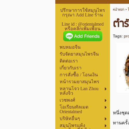
หน้าแรก
>
ปรึกษาการใช้สมุนไพร
กรุณา Add Line ร้าน
ตำร
Line id : @orientalmed
หรือคลิกเพิ่มเพื่อน
Tags:
pr
พบหมอจีน
รับจัดยาสมุนไพรจีน
ติดต่อเรา
เกี่ยวกับเรา
การสั่งซื้อ / โอนเงิน
หน้ารวมยาสมุนไพร
หลานโจว Lan Zhou
หลั่งจิว
เวชพงศ์
โอเรียนทัลเมด
Orientalmed
หนึ่งชุ
บริษัทอื่นๆ
ทานครั้
สมุนไพรแห้ง