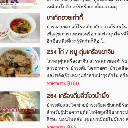
เหมือนโกจิเบอร์รี่หรือเก๋ากี้แดง แต่คุ...
ชาเก๊กฮวยเก๋ากี้
บำรุงสายตา แก้โรคเกี่ยวกับตา แก้ร้อนใน เ
เพื่อสุขภาพ แทนชาหรือกาแฟ สมุนไพรที่ใช้
อีกชื่อหนึ่งที่เรารู้จักกันก็คือ โ...
254 ไก่ / หมู ตุ๋นเครื่องยาจีน
ไก่/หมูตุ๋นเครื่องยาจีน สรรพคุณของตำรับ 
สารอาหาร, บำรุงตับ ไต สายตา, บำรุงเลื
และพลัง(ชี่) เหมาะสำหรับบำรุงทั่วไป หรือผู
ราคาขาย
฿160
264 เครื่องดื่มสิ่วโอวน้ำผึ้ง
บำรุงตับและไต ช่วยบำรุงเลือด ขับฤทธิ์ร
สำหรับผู้ป่วยความดันโลหิตสูงที่มีอากา
ศีรษะ นอนไม่หลับ แขนขาเมื่อยไม่มีแรง 
ราคาขาย
฿65