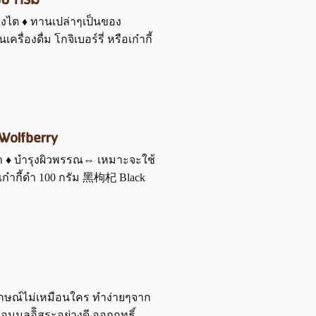
100 กรัม
รุงไต ♦ ทานเปล่าๆเป็นของ
่องดื่ม โกจิเบอร์รี่ หรือเก๋ากี้
Wolfberry
ตา ♦ บำรุงผิวพรรณ⇔ เหมาะจะใช้
ม เก๋ากี้ดำ 100 กรัม 黑枸杞 Black
กลักษณ์ไม่เหมือนใคร ทำง่ายๆจาก
านอนุมูลอิิสระอย่างดี ออกฤทธิ์