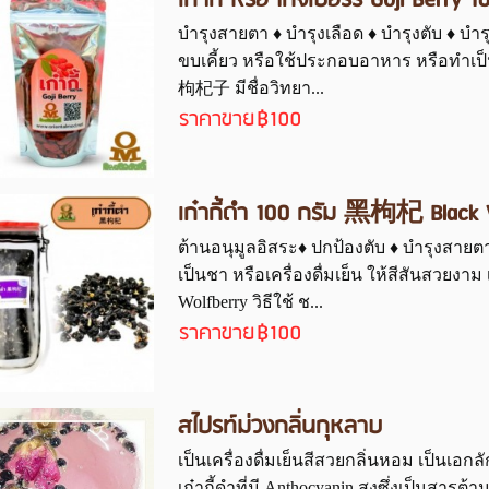
เก๋ากี้ หรือ โกจิเบอร์รี่ Goji Berry 
บำรุงสายตา ♦ บำรุงเลือด ♦ บำรุงตับ ♦ บำ
ขบเคี้ยว หรือใช้ประกอบอาหาร หรือทำเป็นเครื
枸杞子 มีชื่อวิทยา...
ราคาขาย
฿100
เก๋ากี้ดำ 100 กรัม 黑枸杞 Black 
ต้านอนุมูลอิสระ♦ ปกป้องตับ ♦ บำรุงสาย
เป็นชา หรือเครื่องดื่มเย็น ให้สีสันสวยงา
Wolfberry วิธีใช้ ช...
ราคาขาย
฿100
สไปรท์ม่วงกลิ่นกุหลาบ
เป็นเครื่องดื่มเย็นสีสวยกลิ่นหอม เป็นเอ
เก๋ากี้ดำที่มี Anthocyanin สูงซึ่งเป็นสารต้