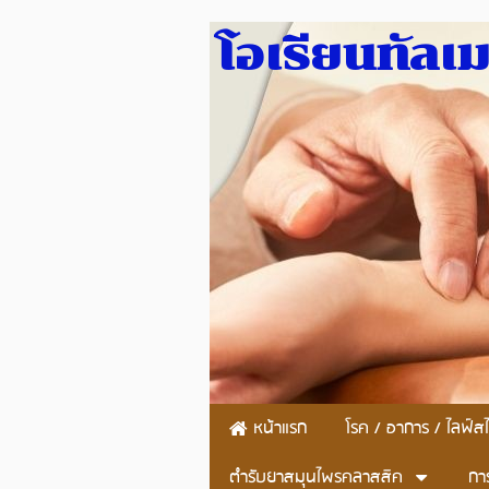
โอเรียนทัลเ
หน้าแรก
โรค / อาการ / ไลฟ์สไ
ตำรับยาสมุนไพรคลาสสิค
กา