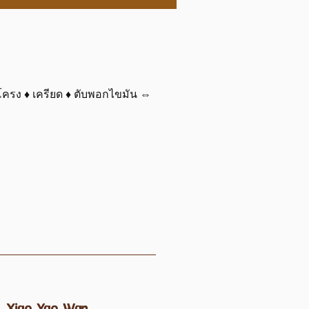
โครง ♦ เครียด ♦ ตับพอกไขมัน ⇔