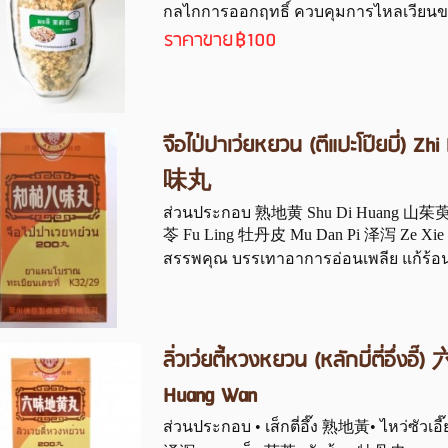
กลไกการออกฤทธิ์ ควบคุมการไหลเวียนของ
ราคาขาย
฿100
จือไป่ปาเว่ยหยวน (ตีแปะโป๊ยบี่
味丸
ส่วนประกอบ 熟地黄 Shu Di Huang 山茱萸 
苓 Fu Ling 牡丹皮 Mu Dan Pi 泽泻 Ze Xie
สรรพคุณ บรรเทาอาการอ่อนเพลีย แก้ร้อนใน 
ลิ่วเว่ยตี้หวงหยวน (หลักบี่ตี่อึ
Huang Wan
ส่วนประกอบ • เส็กตี่อึ๊ง 熟地黃• ไหว่ซัวเอี๊