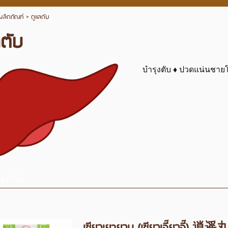
ผลิตภัณฑ์
>
ดูแลตับ
ลตับ
บำรุงตับ ♦ ปวดแน่นชาย
uct-ตับ