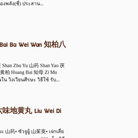
พลัง(ชี่) ประสาน...
) Zhi Bai Ba Wei Wan 知柏八
Shan Zhu Yu 山药 Shan Yao 茯
 黄柏 Huang Bai 知母 Zi Mu
วิงเวียนศีรษะ วิธีใช้ รับ...
่งอี๊) 六味地黄丸 Liu Wei Di
ยะ 山药• ซัวจูยู้ 山茱萸• เจ่กเสี่ย