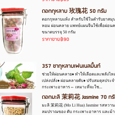
ดอกกุหลาบ 玫瑰花 50 กรัม
ดอกกุหลาบแห้ง สำหรับใช้ในตำรับยาสมุนไพร
หอม ผ่อนคลาย แพทย์แผนจีนใช้เพื่อผ่อนคล
ขนาดบรรจุ 50 กรัม
ราคาขาย
฿90
357 ชากุหลาบเฟนเนลมิ้นท์
ช่วยให้ผ่อนคลาย♦ ทำให้เลือดและพลังไหล
เปล่งปลั่ง♦ ผ่อนคลายตับ♦ ปรับสมดุลปร
กระเพาะอาหาร⇔ เหมาะที่จะใช...
ดอกมะลิ 茉莉花 Jasmine 70 กรั
มะลิ 茉莉花 (Mo Li Hua) Jasmine รสหวาน ฤ
ลมปราณของ ตับ กระเพาะอาหาร และม้าม 