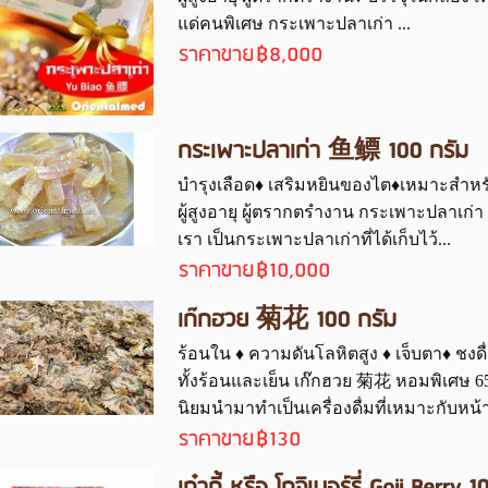
แด่คนพิเศษ กระเพาะปลาเก่า ...
ราคาขาย
฿8,000
กระเพาะปลาเก่า 鱼鳔 100 กรัม
บำรุงเลือด♦ เสริมหยินของไต♦เหมาะสำหรับ
ผู้สูงอายุ ผู้ตรากตรำงาน กระเพาะปลาเ
เรา เป็นกระเพาะปลาเก่าที่ได้เก็บไว้...
ราคาขาย
฿10,000
เก๊กฮวย 菊花 100 กรัม
ร้อนใน ♦ ความดันโลหิตสูง ♦ เจ็บตา♦ ชงดื
ทั้งร้อนและเย็น เก๊กฮวย 菊花 หอมพิเศษ 65 
นิยมนำมาทำเป็นเครื่องดื่มที่เหมาะกับหน้า
ราคาขาย
฿130