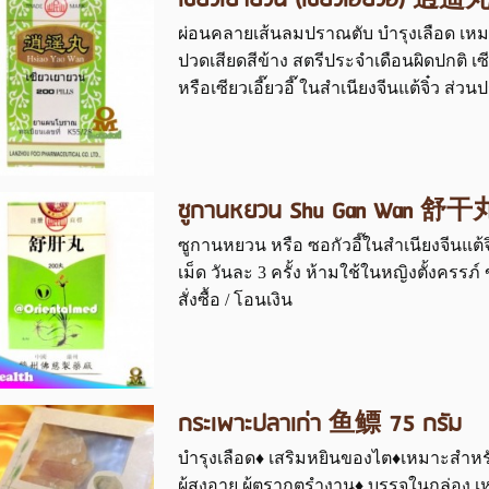
เซียวเยายวน (เซียวเอี๊ยวอี๊) 逍遥
ผ่อนคลายเส้นลมปราณตับ บำรุงเลือด เหมาะ
ปวดเสียดสีข้าง สตรีประจำเดือนผิดปกติ
หรือเซียวเอี๊ยวอี๊ ในสำเนียงจีนแต้จิ๋ว ส่วน
ซูกานหยวน Shu Gan Wan 舒干丸 ซ
ซูกานหยวน หรือ ซอกัวอี๊ในสำเนียงจีนแต้จิ
เม็ด วันละ 3 ครั้ง ห้ามใช้ในหญิงตั้งครรภ์
สั่งซื้อ / โอนเงิน
กระเพาะปลาเก่า 鱼鳔 75 กรัม
บำรุงเลือด♦ เสริมหยินของไต♦เหมาะสำหรับ
ผู้สูงอายุ ผู้ตรากตรำงาน♦ บรรจุในกล่อ