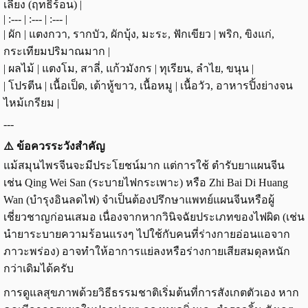
เลี่ยง (ฤทธิ์ร้อน) |
| :--- | :--- | :--- |
| ผัก | แตงกวา, รากบัว, ผักบุ้ง, มะระ, ฟักเขียว | พริก, ขิงแก่,
กระเทียมปริมาณมาก |
| ผลไม้ | แตงโม, สาลี่, แก้วมังกร | ทุเรียน, ลำไย, ขนุน |
| โปรตีน | เนื้อเป็ด, เต้าหู้ขาว, เนื้อหมู | เนื้อวัว, อาหารปิ้งย่างจน
ไหม้เกรียม |
---
⚠️ ข้อควรระวังสำคัญ
แม้สมุนไพรจีนจะมีประโยชน์มาก แต่การใช้ ตำรับยาแผนจีน
เช่น Qing Wei San (ระบายไฟกระเพาะ) หรือ Zhi Bai Di Huang
Wan (บำรุงอินลดไฟ) จำเป็นต้องปรึกษาแพทย์แผนจีนหรือผู้
เชี่ยวชาญก่อนเสมอ เนื่องจากหากวินิจฉัยประเภทของไฟผิด (เช่น
นำยาระบายความร้อนแรงๆ ไปใช้กับคนที่ร่างกายอ่อนแอจาก
ภาวะพร่อง) อาจทำให้อาการแย่ลงหรือร่างกายเสียสมดุลหนัก
กว่าเดิมได้ครับ
การดูแลสุขภาพด้วยวิธีธรรมชาติเริ่มต้นที่การสังเกตตัวเอง หาก