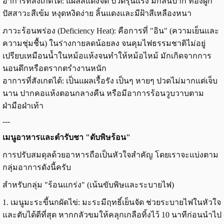
อาการที่สังเกตได้: แผลสีแดงจัด ปวดรุนแรง มีกลิ่นปาก ท้องผูก
ปัสสาวะสีเข้ม หงุดหงิดง่าย ลิ้นแดงและมีฝ้าสีเหลืองหนา
ภาวะร้อนพร่อง (Deficiency Heat): คือการที่ "อิน" (ความเย็นและ
ความชุ่มชื้น) ในร่างกายลดน้อยลง จนคุมไฟธรรมชาติไม่อยู่
เปรียบเหมือนน้ำในหม้อแห้งจนทำให้หม้อไหม้ มักเกิดจากการ
นอนดึกหรือตรากตรำงานหนัก
อาการที่สังเกตได้: เป็นแผลเรื้อรัง เป็นๆ หายๆ ปวดไม่มากแต่เจ็บ
นาน ปากคอแห้งตอนกลางคืน หรือมีอาการร้อนวูบวาบตาม
ฝ่ามือฝ่าเท้า
---
เมนูอาหารและตำรับชา "ดับพิษร้อน"
การปรับสมดุลด้วยอาหารถือเป็นหัวใจสำคัญ โดยเราจะแบ่งตาม
กลุ่มอาการดังนี้ครับ
สำหรับกลุ่ม "ร้อนแกร่ง" (เน้นขับพิษและระบายไฟ)
1. เมนูมะระขี้นกผัดไข่: มะระมีฤทธิ์เย็นจัด ช่วยระบายไฟในหัวใจ
และตับได้ดีที่สุด หากกลัวขมให้คลุกเกลือทิ้งไว้ 10 นาทีก่อนนำไป