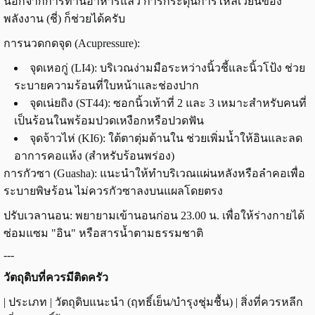
นอกจากการทานอาหารแล้ว การกระตุ้นการไหลเวียนของ
พลังงาน (ชี่) ก็ช่วยได้ครับ
การนวดกดจุด (Acupressure):
จุดเหอกู่ (LI4): บริเวณง่ามมือระหว่างนิ้วชี้และนิ้วโป้ง ช่วย
ระบายความร้อนที่ใบหน้าและช่องปาก
จุดเน่ยถิง (ST44): ซอกนิ้วเท้าที่ 2 และ 3 เหมาะสำหรับคนที่
เป็นร้อนในพร้อมปวดเหงือกหรือปวดฟัน
จุดจ้าวไห่ (KI6): ใต้ตาตุ่มด้านใน ช่วยเพิ่มน้ำให้อินและลด
อาการคอแห้ง (สำหรับร้อนพร่อง)
การกัวซา (Guasha): แนะนำให้ทำบริเวณแผ่นหลังหรือลำคอเพื่อ
ระบายพิษร้อน ไม่ควรกัวซาลงบนแผลโดยตรง
ปรับเวลานอน: พยายามเข้านอนก่อน 23.00 น. เพื่อให้ร่างกายได้
ซ่อมแซม "อิน" หรือสารน้ำตามธรรมชาติ
---
วัตถุดิบที่ควรมีติดครัว
| ประเภท | วัตถุดิบแนะนำ (ฤทธิ์เย็น/บำรุงชุ่มชื้น) | สิ่งที่ควรหลีก