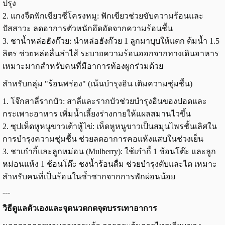
ปรุง
2. แกงจืดฟักเขียวซี่โครงหมู: ฟักเขียวช่วยขับความร้อนและ
ปัสสาวะ ลดอาการตัวหนักอึดอัดจากความร้อนชื้น
3. ชาน้ำหล่อฮังก๊วย: นำหล่อฮังก๊วย 1 ลูกมาบุบให้แตก ต้มน้ำ 1.5
ลิตร ช่วยหล่อลื่นลำไส้ ระบายความร้อนออกจากทางเดินอาหาร
เหมาะมากสำหรับคนที่มีอาการท้องผูกร่วมด้วย
สำหรับกลุ่ม "ร้อนพร่อง" (เน้นบำรุงอิน เติมความชุ่มชื้น)
1. โจ๊กสาลี่รากบัว: สาลี่และรากบัวช่วยบำรุงอินของปอดและ
กระเพาะอาหาร เพิ่มน้ำเลี้ยงร่างกายให้แผลสมานไวขึ้น
2. ซุปเห็ดหูหนูขาวเต้าหู้ไข่: เห็ดหูหนูขาวเป็นสมุนไพรชั้นเลิศใน
การบำรุงความชุ่มชื้น ช่วยลดอาการคอแห้งแสบในช่วงเย็น
3. ชาเก๋ากี้และลูกหม่อน (Mulberry): ใช้เก๋ากี้ 1 ช้อนโต๊ะ และลูก
หม่อนแห้ง 1 ช้อนโต๊ะ ชงน้ำร้อนดื่ม ช่วยบำรุงตับและไต เหมาะ
สำหรับคนที่เป็นร้อนในซ้ำซากจากการพักผ่อนน้อย
---
วิธีดูแลตัวเองและจุดนวดกดจุดบรรเทาอาการ