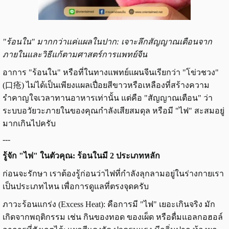
"ร้อนใน" มากกว่าแค่แผลในปาก: เจาะลึกสัญญาณเตือนจาก
ภายในและวิธีแก้ตามศาสตร์การแพทย์จีน
อาการ "ร้อนใน" หรือที่ในทางแพทย์แผนจีนเรียกว่า "โข่วชวง"
(口疮) ไม่ได้เป็นเพียงแผลเปื่อยสีขาวหรือเหลืองที่สร้างความ
รำคาญใจเวลาทานอาหารเท่านั้น แต่คือ "สัญญาณเตือน" ว่า
ระบบอวัยวะภายในของคุณกำลังเสียสมดุล หรือมี "ไฟ" สะสมอยู่
มากเกินไปครับ
---
รู้จัก "ไฟ" ในตัวคุณ: ร้อนในมี 2 ประเภทหลัก
ก่อนจะรักษา เราต้องรู้ก่อนว่าไฟที่กำลังลุกลามอยู่ในร่างกายเรา
เป็นประเภทไหน เพื่อการดูแลที่ตรงจุดครับ
ภาวะร้อนแกร่ง (Excess Heat): คือการมี "ไฟ" เยอะเกินจริง มัก
เกิดจากพฤติกรรม เช่น กินของทอด ของเผ็ด หรือดื่มแอลกอฮอล์