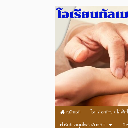
โอเรียนทัลเ
หน้าแรก
โรค / อาการ / ไลฟ์สไ
ตำรับยาสมุนไพรคลาสสิค
กา