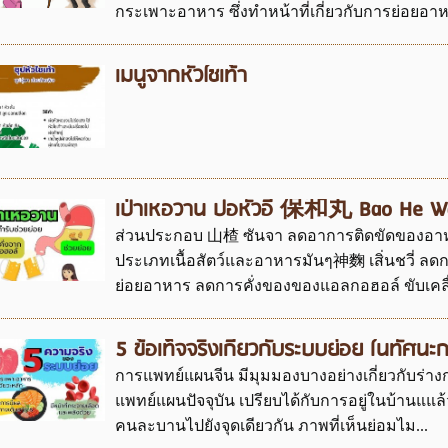
กระเพาะอาหาร ซึ่งทำหน้าที่เกี่ยวกับการย่อยอาห
เมนูจากหัวไชเท้า
เป่าเหอวาน ปอหั่วอี๊ 保和丸 Bao He W
ส่วนประกอบ 山楂 ซันจา ลดอาการติดขัดของอา
ประเภทเนื้อสัตว์และอาหารมันๆ神麴 เสิ่นชวี่ ลด
ย่อยอาหาร ลดการคั่งของของแอลกอฮอล์ ขับเคลื่
5 ข้อเท็จจริงเกี่ยวกับระบบย่อย ในทัศน
การแพทย์แผนจีน มีมุมมองบางอย่างเกี่ยวกับร่าง
แพทย์แผนปัจจุบัน เปรียบได้กับการอยู่ในบ้านแ
คนละบานไปยังจุดเดียวกัน ภาพที่เห็นย่อมไม...