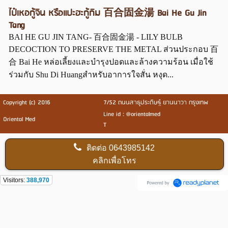
ไป๋เหอกู้จิน หรือแปะฮะกู้กิม 百合固金湯 Bai He Gu Jin
Tang
BAI HE GU JIN TANG- 百合固金湯 - LILY BULB
DECOCTION TO PRESERVE THE METAL ส่วนประกอบ 百
合 Bai He หล่อเลี้ยงและบำรุงปอดและล้างความร้อน เมื่อใช้
ร่วมกับ Shu Di Huangสำหรับอาการใจสั่น หงุด...
Copyright (c) 2016
7/52 ถนนสาธุประดิษฐ์ ยานนาวา กรุงเทพ
Line id : @orientalmed
Oriental Med
T
ติดต่อ
0643985142
คลิกเพื่อโทร
Visitors:
388,970