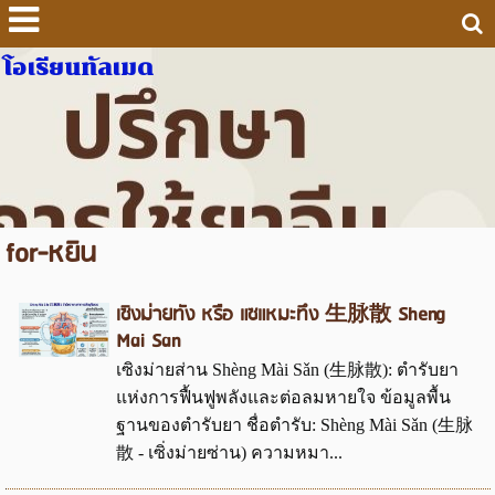
โอเรียนทัลเมด
for-หยิน
เซิงม่ายทัง หรือ แซแหมะทึง 生脉散 Sheng
Mai San
เซิงม่ายส่าน Shèng Mài Sǎn (生脉散): ตำรับยา
แห่งการฟื้นฟูพลังและต่อลมหายใจ ข้อมูลพื้น
ฐานของตำรับยา ชื่อตำรับ: Shèng Mài Sǎn (生脉
散 - เซิ่งม่ายซ่าน) ความหมา...