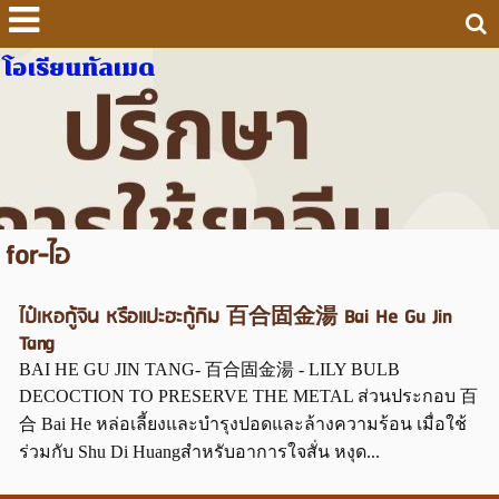
โอเรียนทัลเมด
for-ไอ
ไป๋เหอกู้จิน หรือแปะฮะกู้กิม 百合固金湯 Bai He Gu Jin
Tang
BAI HE GU JIN TANG- 百合固金湯 - LILY BULB
DECOCTION TO PRESERVE THE METAL ส่วนประกอบ 百
合 Bai He หล่อเลี้ยงและบำรุงปอดและล้างความร้อน เมื่อใช้
ร่วมกับ Shu Di Huangสำหรับอาการใจสั่น หงุด...