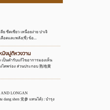
ลีย ซีดเซียว เหนื่อยง่าย ปาเจิ
และพลัง(ชี่) ข้อ...
มู่ตี้หวงวาน
้จิ๋ว เป็นตำรับแก้ไขอาการมองเห็น
นของไตพร่อง ส่วนประกอบ 熟地黄
NG AND LONGAN
 dang shen 党参 แทนได้) : บำรุง