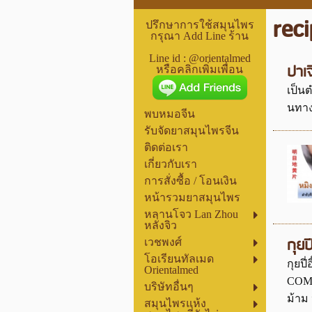
reci
ปรึกษาการใช้สมุนไพร
กรุณา Add Line ร้าน
Line id : @orientalmed
ปาเ
หรือคลิกเพิ่มเพื่อน
เป็นต
นทาง
พบหมอจีน
รับจัดยาสมุนไพรจีน
ติดต่อเรา
เกี่ยวกับเรา
การสั่งซื้อ / โอนเงิน
หน้ารวมยาสมุนไพร
หลานโจว Lan Zhou
หลั่งจิว
กุย
เวชพงศ์
โอเรียนทัลเมด
กุยป
Orientalmed
COMB
บริษัทอื่นๆ
ม้าม 
สมุนไพรแห้ง