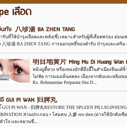
pe เลือด
จินทัง 八珍湯 BA ZHEN TANG
ำรับที่ใช้บำรุงเลือดและพลัง(ชี่) เหมาะสำหรับผู้ที่เลือดพร่อง อ่อนเพ
 八珍湯 BA ZHEN TANG การออกฤทธิ์ของตำรับ บำรุงและเสริม เลือด
明目地黄片 Ming Mu Di Huang Wan หมิง
หมิงมู่ตี้หวง หรือเหม่งมักตี่อึ่งอี๊ในสำเนียงจีนแต
ไม่ชัด การมองเห็นลดลง เนื่องจากตับและหยิ
Rx. Rehmanniae Preparata Shu D...
ปี่อี๊ GUI PI WAN 归脾丸
ี่อี๊ GUI PI WAN - 归脾丸RESTORE THE SPLEEN PILLSGINSE
INATION ส่วนประกอบ • โสมคน 人參 ren shen (อาจใช้ปักตังเซียม
หัวใจ และหยวนชี่...