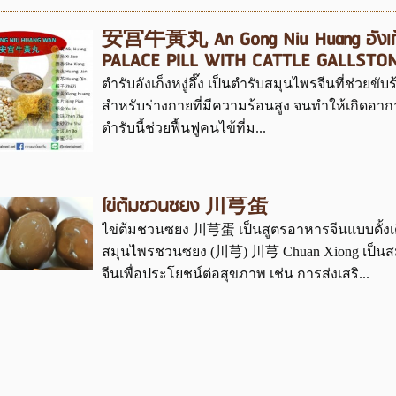
安宫牛黃丸 An Gong Niu Huang อังเก็งห
PALACE PILL WITH CATTLE GALLSTO
ตำรับอังเก็งหงู่อึ๊ง เป็นตำรับสมุนไพรจีนที่ช่วยข
สำหรับร่างกายที่มีความร้อนสูง จนทำให้เกิดอากา
ตำรับนี้ช่วยฟื้นฟูคนไข้ที่ม...
ไข่ต้มชวนซยง 川芎蛋
ไข่ต้มชวนซยง 川芎蛋 เป็นสูตรอาหารจีนแบบดั้งเดิมท
สมุนไพรชวนซยง (川芎) 川芎 Chuan Xiong เป็นสม
จีนเพื่อประโยชน์ต่อสุขภาพ เช่น การส่งเสริ...