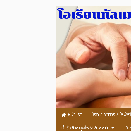
โอเรียนทัลเ
หน้าแรก
โรค / อาการ / ไลฟ์สไ
ตำรับยาสมุนไพรคลาสสิค
กา