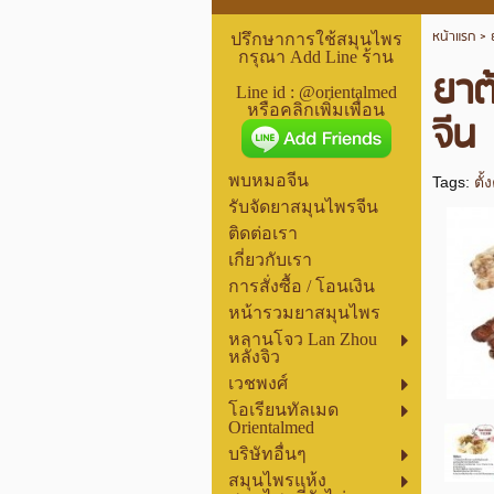
หน้าแรก
>
ปรึกษาการใช้สมุนไพร
กรุณา Add Line ร้าน
ยาต
Line id : @orientalmed
หรือคลิกเพิ่มเพื่อน
จีน
พบหมอจีน
Tags:
ตั้
รับจัดยาสมุนไพรจีน
ติดต่อเรา
เกี่ยวกับเรา
การสั่งซื้อ / โอนเงิน
หน้ารวมยาสมุนไพร
หลานโจว Lan Zhou
หลั่งจิว
เวชพงศ์
โอเรียนทัลเมด
Orientalmed
บริษัทอื่นๆ
สมุนไพรแห้ง