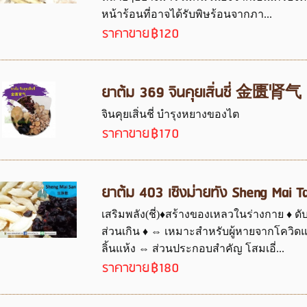
หน้าร้อนที่อาจได้รับพิษร้อนจากภา...
ราคาขาย
฿120
ยาต้ม 369 จินคุยเสิ่นชี่ 金匮肾气
จินคุยเสิ่นชี่ บำรุงหยางของไต
ราคาขาย
฿170
ยาต้ม 403 เซิงม่ายทัง Sheng Ma
เสริมพลัง(ชี่)♦สร้างของเหลวในร่างกาย ♦ ดับร
ส่วนเกิน ♦ ⇔ เหมาะสำหรับผู้หายจากโควิดแล
ลิ้นแห้ง ⇔ ส่วนประกอบสำคัญ โสมเอี่...
ราคาขาย
฿180