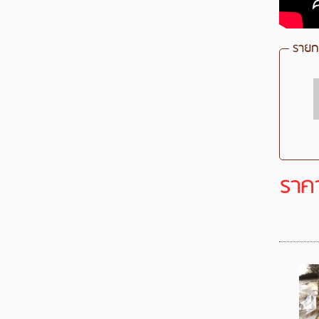
รายกา
ราค