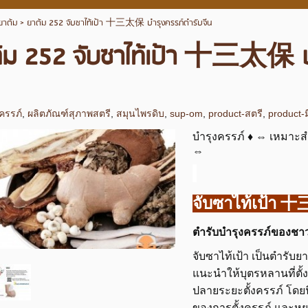
ยาต้ม
>
ยาต้ม 252 จับซาไท้เป้า 十三太保 บำรุงครรภ์ตำรับจีน
้ม 252 จับซาไท้เป้า 十三太保 บำ
งครรภ์
,
ผลิตภัณฑ์สุภาพสตรี
,
สมุนไพรดิบ
,
sup-om
,
product-สตรี
,
product-
บำรุงครรภ์ ♦ ⇔ เหมาะสำห
⇔
จับซาไท้เป้า
ตำรับบำรุงครรภ์ของชา
จับซาไท้เป้า เป็นตำรับ
แนะนำให้บุตรหลานที่ตั
ปลายระยะตั้งครรภ์ โดยน
ของการตั้งครรภ์ และหย