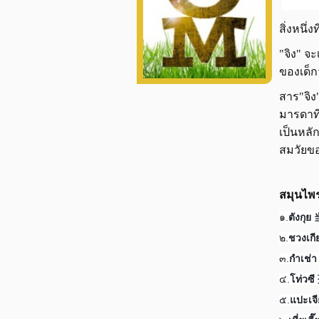
สิ่งหนึ
"จิง" จ
ของเด็ก
สาร"จิ
มารดาที
เป็นหลั
สมวัยข
สมุนไพ
๑.
ตังกุ
๒.
ชวงเก
๓.
กำเช่
๔.
โท่วซ
๕.
แปะเจ