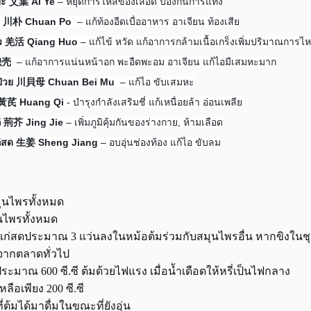
ฮี๊ยะ 艾葉 Ai Ye
– หยุดการไหลของเลือด ป้องกันการแท้ง
ก 川朴 Chuan Po
– แก้ท้องอืดเบื่ออาหาร อาเจียน ท้องเสีย
อั๊ว 羌活 Qiang Huo
– แก้ไข้ หวัด แก้อาการกล้ามเนื้อเกร็งเพิ่มปริมาณกา
 枳壳
– แก้อาการแน่นหน้าอก พะอืดพะอม อาเจียน แก้ไอมีเสมหะมาก
๋วย 川貝母 Chuan Bei Mu
– แก้ไอ ขับเสมหะ
ี้ 黃芪 Huang Qi
- บำรุงกำลังเสริมชี่ แก้เหนื่อยล้า อ่อนเพลีย
ก่ 荊芥 Jing Jie
– เพิ่มภูมิคุ้มกันของร่างกาย, ห้ามเลือด
ก่สด 生姜 Sheng Jiang
– อบอุ่นช่องท้อง แก้ไอ ขับลม
มุนไพรทั้งหมด
ุนไพรทั้งหมด
ิงแก่สดประมาณ 3 แว่นลงในหม้อต้มร่วมกับสมุนไพรอื่น หากขิงในช
่จากตลาดทั่วไป
ำประมาณ 600 ซี.ซี ต้มด้วยไฟแรง เมื่อน้ำเดือดให้หรี่เป็นไฟกลาง
เหลือเพียง 200 ซี.ซี
ที่ต้มได้มาดื่มในขณะที่ยังอุ่น