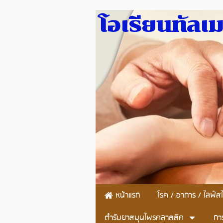
โอเรียนทัลเ
หน้าแรก
โรค / อาการ / ไลฟ์สไ
ตำรับยาสมุนไพรคลาสสิค
กา