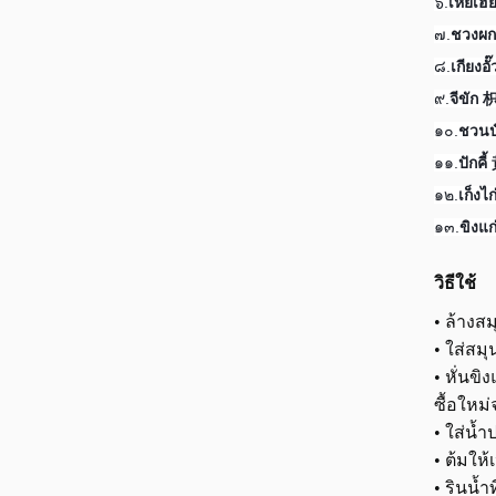
๖.
เหี่ยเ
๗.
ชวงผ
๘.
เกียง
๙.
จีขัก
๑๐.
ชวนป
๑๑.
ปักค
๑๒.
เก็งไ
๑๓.
ขิงแ
วิธีใช้
• ล้างส
• ใส่สม
• หั่นข
ซื้อใหม
• ใส่น้
• ต้มให้
• รินน้ำ