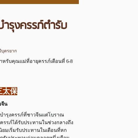
รุงครรภ์ตำรับ
มีบุตรยาก
รับคุณแม่ที่อายุครรภ์เดือนที่ 6-8
 十三太保
วจีน
ยาบำรุงครรภ์ที่ชาวจีนแต่โบราณ
้งครรภ์ได้รับประทานในช่วงกลางถึง
ิยมเริ่มรับประทานในเดือนที่หก
ุดรับประทานก่อนคลอดหนึ่งเดือน