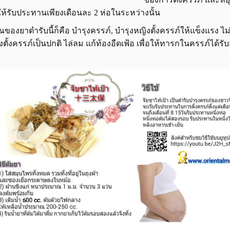
้รับประทานเพียงเดือนละ 2 ห่อในระหว่างนั้น
ของยาตำรับนี้ก็คือ บำรุงครรภ์, บำรุงหญิงตั้งครรภ์ให้แข็งแรง ไม
ตั้งครรภ์เป็นปกติ ไล่ลม แก้ท้องอืดเฟ้อ เพื่อให้ทารกในครรภ์ได้