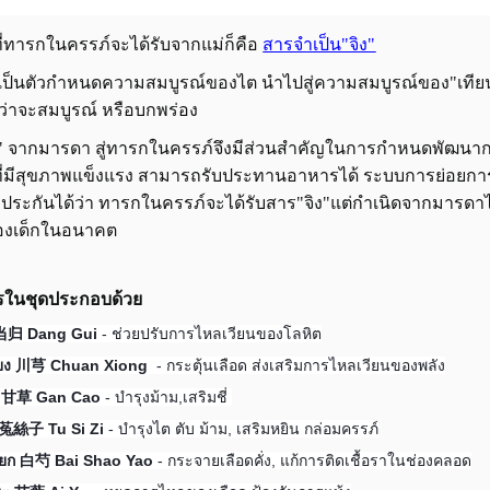
่งที่ทารกในครรภ์จะได้รับจากแม่ก็คือ
สารจำเป็น"จิง"
ะเป็นตัวกำหนดความสมบูรณ์ของไต นำไปสู่ความสมบูรณ์ของ"เทียน
ว่าจะสมบูรณ์ หรือบกพร่อง
ง" จากมารดา สู่ทารกในครรภ์จึงมีส่วนสำคัญในการกำหนดพัฒนาก
่มีสุขภาพแข็งแรง สามารถรับประทานอาหารได้ ระบบการย่อยการด
กประกันได้ว่า ทารกในครรภ์จะได้รับสาร"จิง"แต่กำเนิดจากมารดาไ
องเด็กในอนาคต
รในชุดประกอบด้วย
ย 当归 Dang Gui
- ช่วยปรับการไหลเวียนของโลหิต
ียง 川芎 Chuan Xiong
- กระตุ้นเลือด ส่งเสริมการไหลเวียนของพลัง
า 甘草 Gan Cao
- บำรุงม้าม,เสริมชี่
ี 菟絲子 Tu Si Zi
- บำรุงไต ตับ ม้าม, เสริมหยิน กล่อมครรภ์
ียก 白芍 Bai Shao Yao
- กระจายเลือดคั่ง, แก้การติดเชื้อราในช่องคลอด