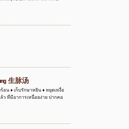
i Tang 生脉汤
้อน ♦ เก็บรักษาหยิน ♦ หยุดเหงื่อ
้ว ที่มีอาการเหนื่อยง่าย ปากคอ