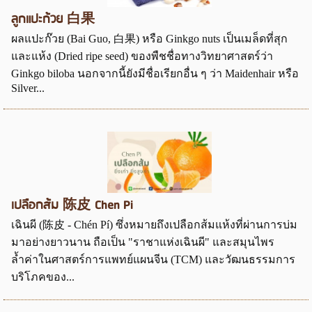
ลูกแปะก้วย 白果
ผลแปะก๊วย (Bai Guo, 白果) หรือ Ginkgo nuts เป็นเมล็ดที่สุก
และแห้ง (Dried ripe seed) ของพืชชื่อทางวิทยาศาสตร์ว่า
Ginkgo biloba นอกจากนี้ยังมีชื่อเรียกอื่น ๆ ว่า Maidenhair หรือ
Silver...
เปลือกส้ม 陈皮 Chen Pi
เฉินผี (陈皮 - Chén Pí) ซึ่งหมายถึงเปลือกส้มแห้งที่ผ่านการบ่ม
มาอย่างยาวนาน ถือเป็น "ราชาแห่งเฉินผี" และสมุนไพร
ล้ำค่าในศาสตร์การแพทย์แผนจีน (TCM) และวัฒนธรรมการ
บริโภคของ...