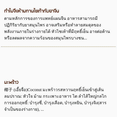
ทำไมจึงห้ามทานไชเท้ากับยาจีน
ตามหลักการของการแพทย์แผนจีน อาหารสามารถมี
ปฏิกิริยากับยาสมุนไพร อาจเสริมหรือทำลายสมดุลของ
พลังงานภายในร่างกายได้ หัวไชเท้าที่มีฤทธิ์เย็น อาจต่อต้าน
หรือลดผลจากความร้อนของสมุนไพรบางชน...
มะพร้าว
椰子 (เอี้ยจื่อ)Coconut มะพร้าวรสหวานฤทธิ์เย็นเข้าสู่เส้น
ลมปราณ: หัวใจ ม้าม กระเพาะอาหาร ไต ลำไส้ใหญ่กลไก
การออกฤทธิ์: บำรุงชี่, บำรุงเลือด, บำรุงหยิน, บำรุงจิง(สาร
จำเป็นของร่างกาย), ...