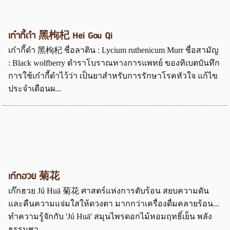
เก๋ากี้ดำ 黑枸杞 Hei Gou Qi
เก๋ากี้ดำ 黑枸杞 ชื่อลาติน : Lycium ruthenicum Murr ชื่อสามัญ
: Black wolfberry ตำราโบราณทางการแพทย์ ของทิเบตบันทึก
การใช้เก๋ากี้ดำไว้ว่า เป็นยาสำหรับการรักษาโรคหัวใจ แก้ไข
ประจำเดือนผ...
เก๊กฮวย 菊花
เก๊กฮวย Jú Huā 菊花 ศาสตร์แห่งการดับร้อน สยบความดัน
และคืนความแจ่มใสให้ดวงตา มากกว่าเครื่องดื่มคลายร้อน...
ทำความรู้จักกับ 'Jú Huā' สมุนไพรดอกไม้หอมฤทธิ์เย็น พลัง
ธรรมชา...