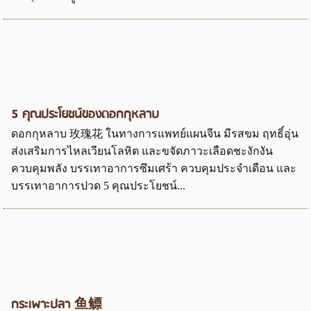
5 คุณประโยชน์ของดอกกุหลาบ
ดอกกุหลาบ 玫瑰花 ในทางการแพทย์แผนจีน มีรสขม ฤทธิ์อุ่น
ส่งเสริมการไหลเวียนโลหิต และขจัดภาวะเลือดชะงักงัน
ควบคุมพลัง บรรเทาอาการซึมเศร้า ควบคุมประจำเดือน และ
บรรเทาอาการปวด 5 คุณประโยชน์...
กระเพาะปลา 鱼鳔