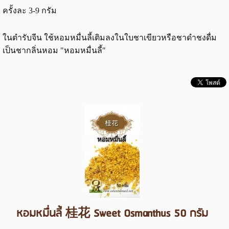
ครั้งละ 3-9 กรัม
ในตำรับจีน ใช้หอมหมื่นลี้เติมลงในใบชาเขียวหรือชาดำชงดื่ม
เป็นชากลิ่นหอม "หอมหมื่นลี้"
หอมหมื่นลี้ 桂花 Sweet Osmanthus 50 กรัม