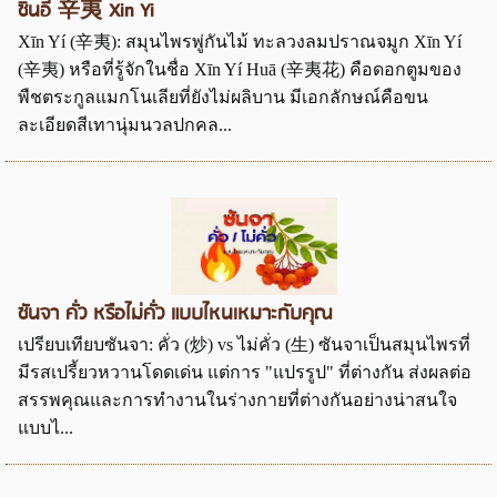
ซินอี๋ 辛夷 Xin Yi
Xīn Yí (辛夷): สมุนไพรพู่กันไม้ ทะลวงลมปราณจมูก Xīn Yí
(辛夷) หรือที่รู้จักในชื่อ Xīn Yí Huā (辛夷花) คือดอกตูมของ
พืชตระกูลแมกโนเลียที่ยังไม่ผลิบาน มีเอกลักษณ์คือขน
ละเอียดสีเทานุ่มนวลปกคล...
ซันจา คั่ว หรือไม่คั่ว แบบไหนเหมาะกับคุณ
เปรียบเทียบซันจา: คั่ว (炒) vs ไม่คั่ว (生) ซันจาเป็นสมุนไพรที่
มีรสเปรี้ยวหวานโดดเด่น แต่การ "แปรรูป" ที่ต่างกัน ส่งผลต่อ
สรรพคุณและการทำงานในร่างกายที่ต่างกันอย่างน่าสนใจ
แบบไ...