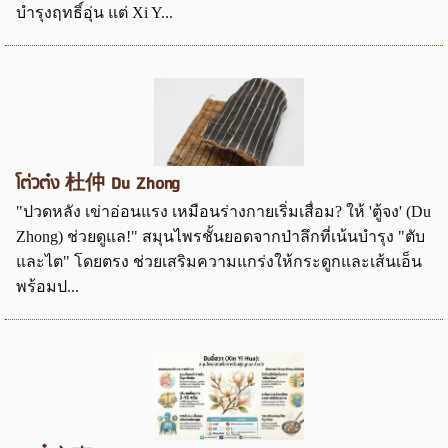
บำรุงฤทธิ์อุ่น แต่ Xi Y...
โต่วต๋ง 杜仲 Du Zhong
"ปวดหลัง เข่าอ่อนแรง เหมือนร่างกายเริ่มเสื่อม? ให้ 'ตู้จง' (Du
Zhong) ช่วยดูแล!" สมุนไพรชั้นยอดจากป่าลึกที่เน้นบำรุง "ตับ
และไต" โดยตรง ช่วยเสริมความแกร่งให้กระดูกและเส้นเอ็น
พร้อมป...