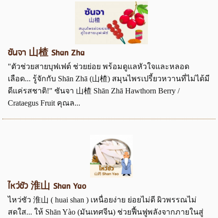
ซันจา 山楂 Shan Zha
"ตัวช่วยสายบุฟเฟต์ ช่วยย่อย พร้อมดูแลหัวใจและหลอด
เลือด... รู้จักกับ Shān Zhā (山楂) สมุนไพรเปรี้ยวหวานที่ไม่ได้มี
ดีแค่รสชาติ!" ซันจา 山楂 Shān Zhā Hawthorn Berry /
Crataegus Fruit คุณล...
ไหว่ซัว 淮山 Shan Yao
ไหว่ซัว 淮山 ( huai shan ) เหนื่อยง่าย ย่อยไม่ดี ผิวพรรณไม่
สดใส... ให้ Shān Yào (มันเทศจีน) ช่วยฟื้นฟูพลังจากภายในสู่