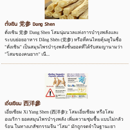
ตั่งเซิน 党参 Dang Shen
ตั่งเซิน 党参 Dang Shen โสมนุ่มนวลแห่งการบำรุงพลังและ
ระบบย่อยอาหาร Dǎng Shēn (党参) หรือที่คนไทยคุ้นหูในชื่อ
"ตั่งเซิน" เป็นสมุนไพรบำรุงพลังชั้นยอดที่ได้รับสมญานามว่า
"โสมของคนยาก" เนื...
เอี่ยเซียม 西洋參
เอี่ยเซียม Xi Yang Shen (西洋参): โสมเอี่ยเซียม หรือโสม
อเมริกา ยอดสมุนไพรบำรุงพลัง เพิ่มความชุ่มชื้น แบบไม่กลัว
ร้อน ในทางเภสัชกรรมจีน "โสม" มักถูกจดจำในฐานะยา