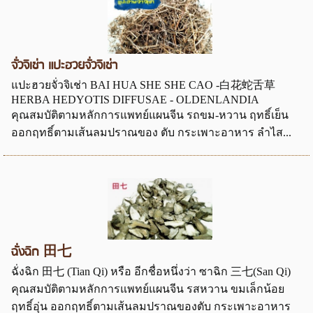
จั่วจิเช่า แปะฮวยจั่วจิเช่า
แปะฮวยจั่วจิเช่า BAI HUA SHE SHE CAO -白花蛇舌草
HERBA HEDYOTIS DIFFUSAE - OLDENLANDIA
คุณสมบัติตามหลักการแพทย์แผนจีน รถขม-หวาน ฤทธิ์เย็น
ออกฤทธิ์ตามเส้นลมปราณของ ตับ กระเพาะอาหาร ลำไส...
ฉั่งฉิก 田七
ฉั่งฉิก 田七 (Tian Qi) หรือ อีกชื่อหนึ่งว่า ซาฉิก 三七(San Qi)
คุณสมบัติตามหลักการแพทย์แผนจีน รสหวาน ขมเล็กน้อย
ฤทธิ์อุ่น ออกฤทธิ์ตามเส้นลมปราณของตับ กระเพาะอาหาร