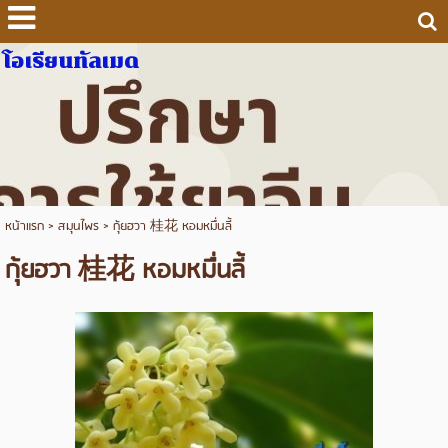
โอเรียนทัลเมด
หน้าแรก
>
สมุนไพร
>
กุ้ยฮวา 桂花 หอมหมื่นลี้
กุ้ยฮวา 桂花 หอมหมื่นลี้