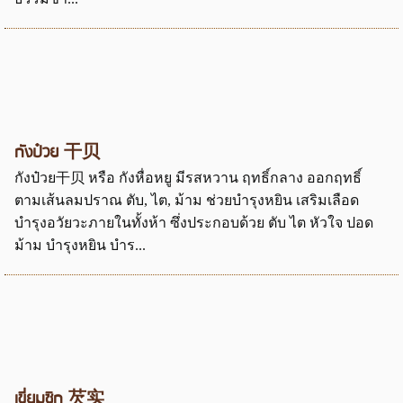
กังป๋วย 干贝
กังป๋วย干贝 หรือ กังหื่อหยู มีรสหวาน ฤทธิ์กลาง ออกฤทธิ์
ตามเส้นลมปราณ ตับ, ไต, ม้าม ช่วยบำรุงหยิน เสริมเลือด
บำรุงอวัยวะภายในทั้งห้า ซึ่งประกอบด้วย ตับ ไต หัวใจ ปอด
ม้าม บำรุงหยิน บำร...
เขี่ยมซิก 芡实