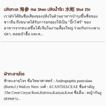
ปลิงทะเล 海参 Hai Shen ปลิงน้ำจืด 水蛭 Shui Zhi
เรามักได้ยินชื่อเสียงของปลิงในด้านอาหารบำรุงขึ้นชื่อของ
ชาวจีน ถึงขนาดได้รับการยกย่องให้เป็น "บิ๊กโฟร์" ของ
อาหารจากทะเลขึ้นโต๊ะจีนในงานเลี้ยงใหญ่ ร่วมกับกระเพาะ
ปลา, หอยเป๋าฮื้อ และห...
ฟ้าทะลายโจร
ฟ้าทะลายโจร ชื่อวิทยาศาสตร์ : Andrographis paniculata
(Burm.f.) Wall.ex Nees วงศ์ : ACANTHACEAE ชื่อสามัญ
:The Creat Creyat Root,Halviva,Kariyat,Kreat ชื่ออื่น : หญ้ากันงู
(สงขลา)...