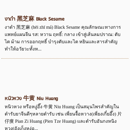
งาดำ 黑芝麻 Black Sesame
งาดำ 黑芝麻 (hēi zhī má) Black Sesame คุณลักษณะทางการ
แพทย์แผนจีน รส: หวาน ฤทธิ์: กลาง เข้าสู่เส้นลมปราณ: ตับ
ไต ม้าม การออกฤทธิ์ บำรุงตับและไต หยินและสารสำคัญ
ทำให้อวัยวะทั้งห...
หนิวหวง 牛黄 Niu Huang
หนิวหวง หรือหงู่อึ๊ง 牛黄 Niu Huang เป็นสมุนไพรสำคัญใน
ตำรับยาจีนดีๆหลายตำรับ เช่น เพี่ยนจื้อหวาง(เพี่ยงเกี๋ยอึ๊ง) 片
仔癀 Pian Zi Huang (Pien Tze Huang) และตำรับอันกงหนิง
หวง(อังเก็งหงู่อ...