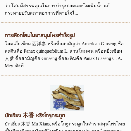
ว่า โสมมีสรรพคุณในการบำรุงปอดและไตเพิ่มน้ำ แก้
กระหายปรับสภาพอาการที่หายใจไ...
การเลือกโสมในยาสมุนไพรสำเร็จรูป
โสมเอี่ยเซียม 西洋参 หรือชื่อสามัญว่า American Ginseng ชื่อ
ละตินคือ Panax quinquefolium L. ส่วนโสมคน หรือหยิ่งเซียม
人參 ชื่อสามัญคือ Ginseng ชื่อละตินคือ Panax Giaseng C. A.
Mey. ดังที...
บักเฮียง 木香 หรือโกฐกระดูก
บักเฮียง 木香 Mu Xiang หรือโกฐกระดูกในตำราสมุนไพรไทย