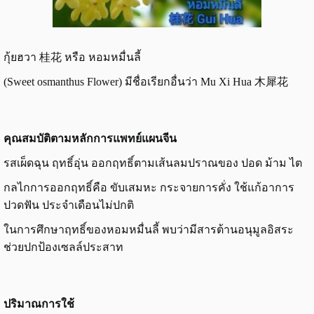
กุ้ยฮวา 桂花 หรือ หอมหมื่นลี้
(Sweet osmanthus Flower) มีชื่อเรียกอื่นว่า Mu Xi Hua 木犀花
คุณสมบัติตามหลักการแพทย์แผนจีน
รสเผ็ดฉุน ฤทธิ์อุ่น ออกฤทธิ์ตามเส้นลมปราณของ ปอด ม้าม ไต
กลไกการออกฤทธิ์คือ ขับเสมหะ กระจายการคั่ง ใช้แก้อาการ
ปวดฟัน ประจำเดือนไม่ปกติ
ในการศึกษาฤทธิ์ของหอมหมื่นลี้ พบว่ามีสารต้านอนุมูลอิสระ
ช่วยปกป้องเซลล์ประสาท
ปริมาณการใช้