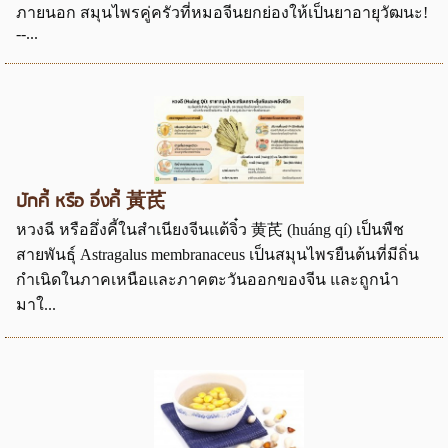
ภายนอก สมุนไพรคู่ครัวที่หมอจีนยกย่องให้เป็นยาอายุวัฒนะ!
--...
ปักคี้ หรือ อึ่งคี้ 黃芪
หวงฉี หรืออึ่งคี้ในสำเนียงจีนแต้จิ๋ว 黄芪 (huáng qí) เป็นพืช
สายพันธุ์ Astragalus membranaceus เป็นสมุนไพรยืนต้นที่มีถิ่น
กำเนิดในภาคเหนือและภาคตะวันออกของจีน และถูกนำ
มาใ...