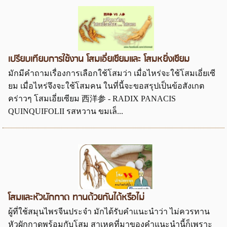
เปรียบเทียบการใช้งาน โสมเอี่ยเซียมและ โสมหยิ่งเซียม
มักมีคำถามเรื่องการเลือกใช้โสมว่า เมื่อไหร่จะใช้โสมเอี่ยเซี
ยม เมื่อไหร่จึงจะใช้โสมคน ในที่นี้จะขอสรุปเป็นข้อสังเกต
คร่าวๆ โสมเอี่ยเซียม 西洋参 - RADIX PANACIS
QUINQUIFOLII รสหวาน ขมเล็...
โสมและหัวผักกาด ทานด้วยกันได้หรือไม่
ผู้ที่ใช้สมุนไพรจีนประจำ มักได้รับคำแนะนำว่า ไม่ควรทาน
หัวผักกาดพร้อมกับโสม สาเหคุที่มาของคำแนะนำนี้ก็เพราะ