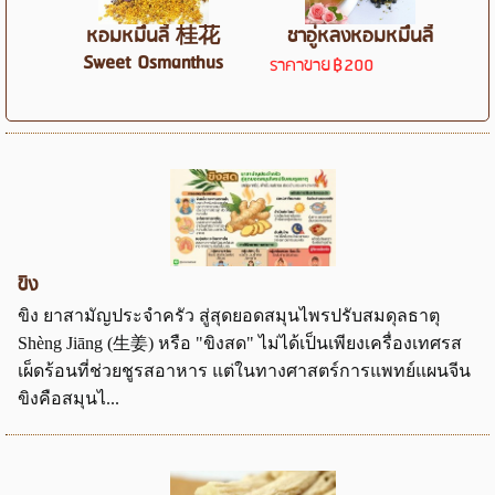
หอมหมื่นลี้ 桂花
ชาอู่หลงหอมหมื่นลี้
Sweet Osmanthus
ราคาขาย
฿200
ขิง
ขิง ยาสามัญประจำครัว สู่สุดยอดสมุนไพรปรับสมดุลธาตุ
Shèng Jiāng (生姜) หรือ "ขิงสด" ไม่ได้เป็นเพียงเครื่องเทศรส
เผ็ดร้อนที่ช่วยชูรสอาหาร แต่ในทางศาสตร์การแพทย์แผนจีน
ขิงคือสมุนไ...